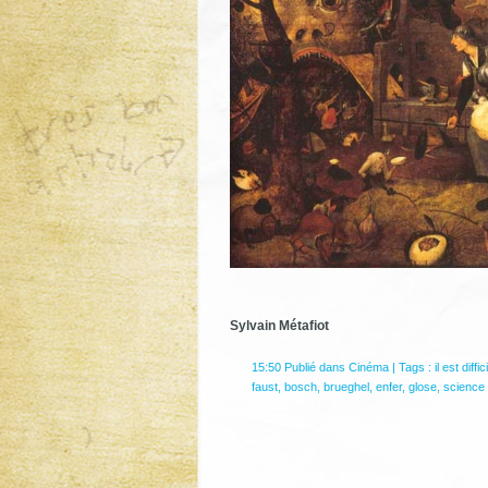
Sylvain Métafiot
15:50 Publié dans
Cinéma
| Tags :
il est diffi
faust
,
bosch
,
brueghel
,
enfer
,
glose
,
science f