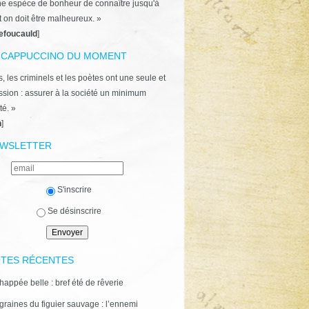
ne espèce de bonheur de connaître jusqu'à
t on doit être malheureux. »
efoucauld
]
 CAPPUCCINO DU MOMENT
, les criminels et les poètes ont une seule et
ion : assurer à la société un minimum
té. »
n
]
WSLETTER
S'inscrire
Se désinscrire
TES RÉCENTES
happée belle : bref été de rêverie
graines du figuier sauvage : l’ennemi