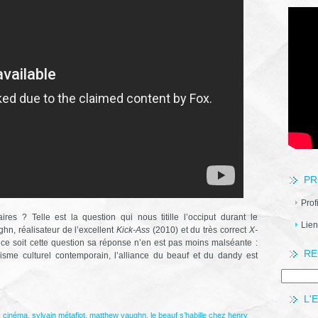
PR
Prof
res ? Telle est la question qui nous titille l’occiput durant le
Lien
hn, réalisateur de l’excellent
Kick-Ass
(2010) et du très correct
X-
ce soit cette question sa réponse n’en est pas moins malséante :
RE
tivisme culturel contemporain, l’alliance du beauf et du dandy est
L'
,
cinéma
,
sylvain métafiot
,
matthew vaughn
,
le beauf s’habille chez henry