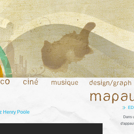
ED
ez Henry Poole
Dans u
d'appauv