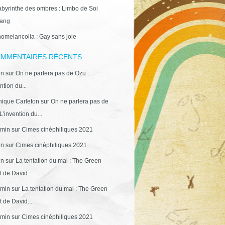
abyrinthe des ombres : Limbo de Soi
ang
omelancolia : Gay sans joie
MMENTAIRES RÉCENTS
in
sur
On ne parlera pas de Ozu :
ntion du...
ique Carleton
sur
On ne parlera pas de
L’invention du...
min
sur
Cimes cinéphiliques 2021
in
sur
Cimes cinéphiliques 2021
in
sur
La tentation du mal : The Green
 de David...
min
sur
La tentation du mal : The Green
 de David...
min
sur
Cimes cinéphiliques 2021