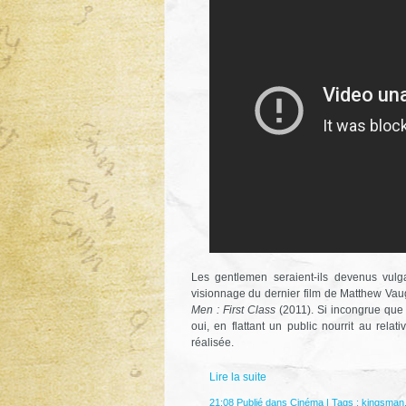
Les gentlemen seraient-ils devenus vulgai
visionnage du dernier film de Matthew Vaug
Men : First Class
(2011). Si incongrue que 
oui, en flattant un public nourrit au rela
réalisée.
Lire la suite
21:08 Publié dans
Cinéma
| Tags :
kingsman