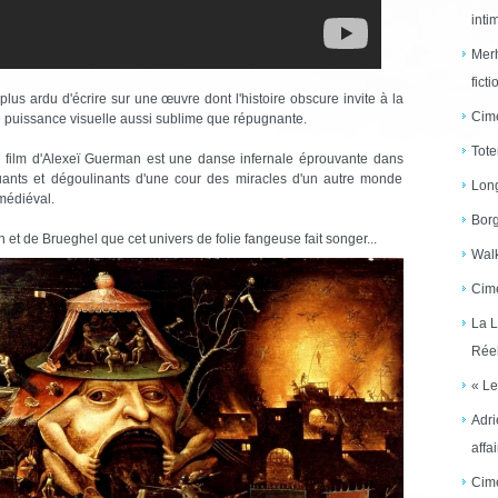
inti
Merh
ficti
ant plus ardu d'écrire sur une œuvre dont l'histoire obscure invite à la
Cime
e puissance visuelle aussi sublime que répugnante.
Tote
 film d'Alexeï Guerman est une danse infernale éprouvante dans
puants et dégoulinants d'une cour des miracles d'un autre monde
Long
 médiéval.
Borg
h et de Brueghel que cet univers de folie fangeuse fait songer...
Walk
Cime
La L
Réel
« Le
Adri
affai
Cime