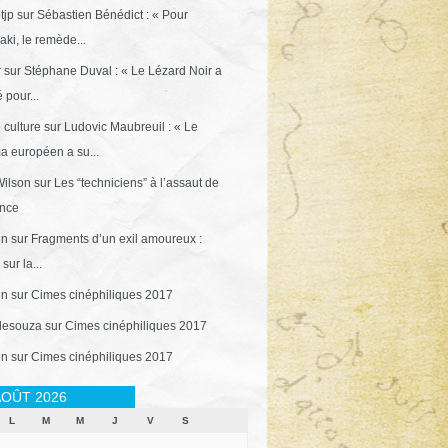
tjp
sur
Sébastien Bénédict : « Pour
ki, le remède...
r
sur
Stéphane Duval : « Le Lézard Noir a
 pour...
 culture
sur
Ludovic Maubreuil : « Le
a européen a su...
ilson
sur
Les “techniciens” à l’assaut de
ance
in
sur
Fragments d’un exil amoureux :
sur la...
in
sur
Cimes cinéphiliques 2017
desouza
sur
Cimes cinéphiliques 2017
in
sur
Cimes cinéphiliques 2017
OÛT 2026
L
M
M
J
V
S