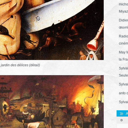
micho
Miyaza
Didie
œuvré
Radio
ciném
May W
la Fr
 jardin des délices (détail)
Sylva
Seule 
Sylva
anto 
Sylva
A
D