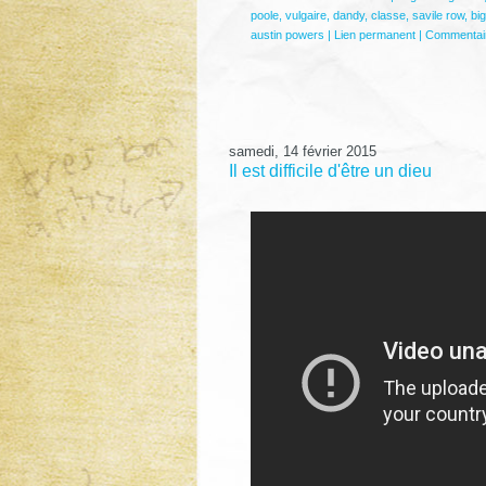
poole
,
vulgaire
,
dandy
,
classe
,
savile row
,
bi
austin powers
|
Lien permanent
|
Commentair
samedi, 14 février 2015
Il est difficile d'être un dieu