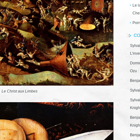
Le l
Che
Porn
CO
Sylva
L’inve
Domin
Ozu : 
Benja
Sylva
Le Christ aux Limbes
Sylva
Knight
Benja
Knight
Benja