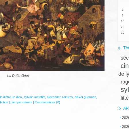
2
9
16
23
30
TA
séc
ci
de l
La Dulle Griet
ra
sy
litt
cile d'être un dieu
,
sylvain métafiot
,
alexander sokurov
,
alexeï guerman
,
iction
|
Lien permanent
|
Commentaires (0)
AR
202
202