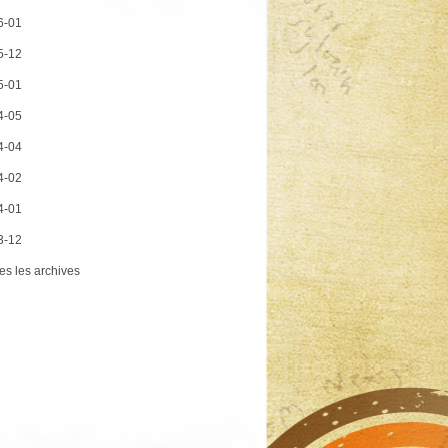
6-01
5-12
5-01
4-05
4-04
4-02
4-01
3-12
es les archives