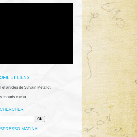
OFIL ET LIENS
il et articles de Sylvain Métafiot
s chauds cacao
CHERCHER
ESPRESSO MATINAL