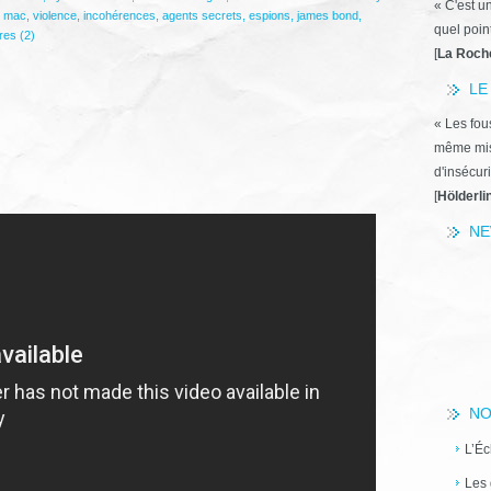
« C'est u
g mac
,
violence
,
incohérences
,
agents secrets
,
espions
,
james bond
,
quel poin
es (2)
[
La Roch
LE
« Les fous
même miss
d'insécuri
[
Hölderli
NE
NO
L’Éc
Les 