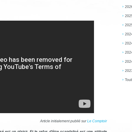
202
202
202
202
202
202
202
202
Tout
Article initialement publié sur
Le Comptoir
sé est un plaisir. Et le refus d’être scandalisé est une attitude