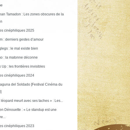
me
an Tamadon : Les zones obscures de la
on
s cinéphiliques 2025
m : derniers gestes d’amour
legs : le mal existe bien
o : la matonne déconne
 Up : les frontières invisibles
s cinéphiliques 2024
aguna del Soldado [Festival Cinéma du
]
 léopard meurt avec ses taches » : Les...
en Dénouette : « Le standup est une
re...
s cinéphiliques 2023