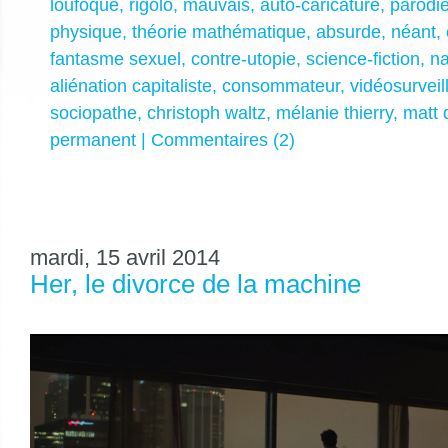
loufoque
,
rigolo
,
mauvais
,
auto-caricature
,
parodi
physique
,
théorie mathématique
,
absurde
,
néant
,
fantasme sexuel
,
contre-utopie
,
science-fiction
,
na
aliénation capitaliste
,
consommateur
,
vidéosurveil
sociopathe
,
christoph waltz
,
mélanie thierry
,
matt
permanent
|
Commentaires (2)
mardi, 15 avril 2014
Her, le divorce de la machine