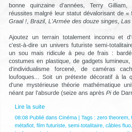
bonne quinzaine d'années, Terry Gilliam, 
réussites malgré leur statut dévalorisant de « f
Graal !
,
Brazil
,
L'Armée des douze singes
,
Las
Ajoutez un terrain totalement inconnu et d'un
c'est-à-dire un univers futuriste semi-totalitai
un sou mais ridicule à peu de frais : bardé
costumes en plastique, de gadgets lumineux, 
d'individualisme forcené, de caméras ca
loufoques... Soit un prétexte décoratif à la
d'une mystérieuse théorie mathématique unif
néant par l'absurde (seize ans après
Pi
de Darr
Lire la suite
08:08 Publié dans
Cinéma
| Tags :
zero theorem
,
métafiot
,
film futuriste
,
semi-totalitaire
,
câbles fluo