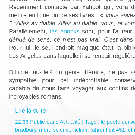
Récemment contacté par Yahoo! qui, voilà de
mettre en ligne un de ses livres :
« Vous savez 
? “Allez au diable. Allez au diable, vous, et vot
Parallèlement,
les ebooks
sont, pour l'auteu
dénué de sens, ce n'est pas vrai. C'est dans l
Pour lui, le seul endroit magique était la bib
Los Angeles dans laquelle il se rendait réguliè
Difficile, au-delà du génie littéraire, ne pas
sympathie pour cet indécrottable conser
capable de nous faire voyager aux confins d
incroyables romans.
Lire la suite
22:33 Publié dans
Actualité
| Tags :
le poète qui v
bradbury
,
mort
,
science-fiction
,
fahrenheit 451
,
ch