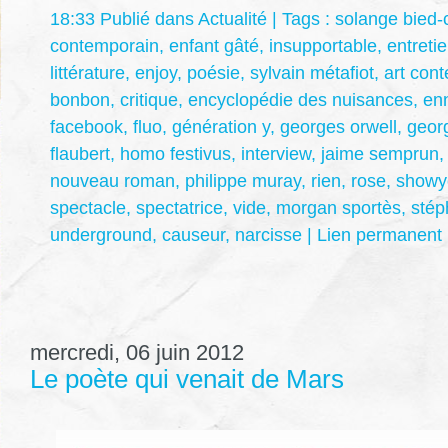
18:33 Publié dans
Actualité
| Tags :
solange bied-
contemporain
,
enfant gâté
,
insupportable
,
entreti
littérature
,
enjoy
,
poésie
,
sylvain métafiot
,
art con
bonbon
,
critique
,
encyclopédie des nuisances
,
en
facebook
,
fluo
,
génération y
,
georges orwell
,
geor
flaubert
,
homo festivus
,
interview
,
jaime semprun
nouveau roman
,
philippe muray
,
rien
,
rose
,
showy
spectacle
,
spectatrice
,
vide
,
morgan sportès
,
stép
underground
,
causeur
,
narcisse
|
Lien permanent
mercredi, 06 juin 2012
Le poète qui venait de Mars