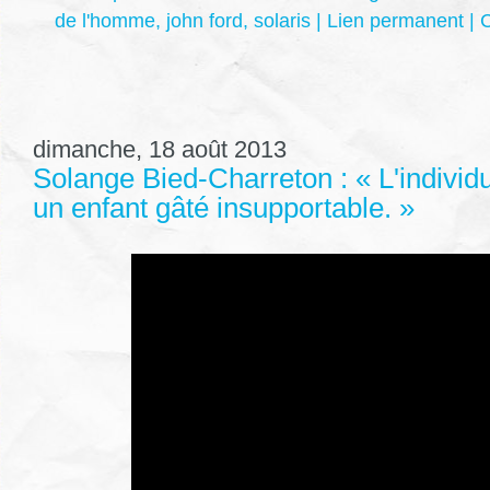
de l'homme
,
john ford
,
solaris
|
Lien permanent
|
C
dimanche, 18 août 2013
Solange Bied-Charreton : « L'individ
un enfant gâté insupportable. »