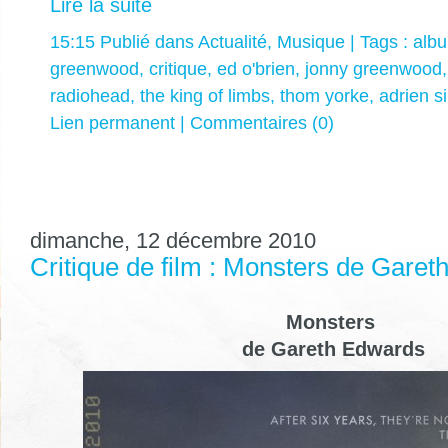
Lire la suite
15:15 Publié dans
Actualité
,
Musique
| Tags :
alb
greenwood
,
critique
,
ed o'brien
,
jonny greenwood
radiohead
,
the king of limbs
,
thom yorke
,
adrien s
Lien permanent
|
Commentaires (0)
dimanche, 12 décembre 2010
Critique de film : Monsters de Garet
Monsters
de Gareth Edwards