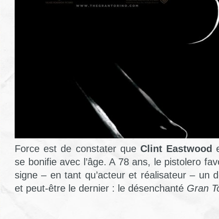
Force est de constater que
Clint Eastwood
e
se bonifie avec l’âge. A 78 ans, le pistolero fa
signe – en tant qu’acteur et réalisateur – un 
et peut-être le dernier : le désenchanté
Gran To