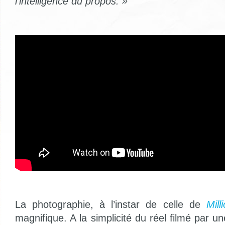
l’intelligence du propos. »
La photographie, à l’instar de celle de
Mill
magnifique. A la simplicité du réel filmé par u