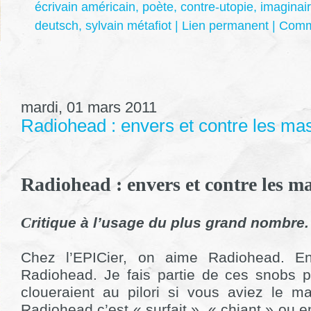
écrivain américain
,
poète
,
contre-utopie
,
imaginai
deutsch
,
sylvain métafiot
|
Lien permanent
|
Comme
mardi, 01 mars 2011
Radiohead : envers et contre les ma
Radiohead : envers et contre les ma
C
ritique à l’usage du plus grand nombre.
Chez l’EPICier, on aime Radiohead. En
Radiohead. Je fais partie de ces snobs p
cloueraient au pilori si vous aviez le m
Radiohead c’est « surfait », « chiant » ou 