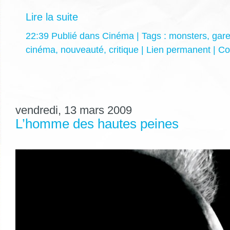
Lire la suite
22:39 Publié dans
Cinéma
| Tags :
monsters
,
gar
cinéma
,
nouveauté
,
critique
|
Lien permanent
|
Co
vendredi, 13 mars 2009
L’homme des hautes peines