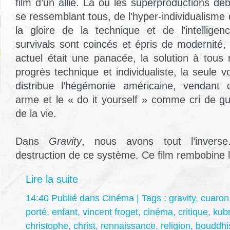
film d’un allié. Là où les superproductions débi
se ressemblant tous, de l’hyper-individualisme
la gloire de la technique et de l’intelligen
survivals sont coincés et épris de modernit
actuel était une panacée, la solution à tous
progrès technique et individualiste, la seule v
distribue l’hégémonie américaine, vendan
arme et le « do it yourself » comme cri de gu
de la vie.
Dans
Gravity
, nous avons tout l’invers
destruction de ce système. Ce film rembobine l’
Lire la suite
14:40 Publié dans
Cinéma
| Tags :
gravity
,
cuaron
porté
,
enfant
,
vincent froget
,
cinéma
,
critique
,
kubr
christophe
,
christ
,
rennaissance
,
religion
,
bouddhi