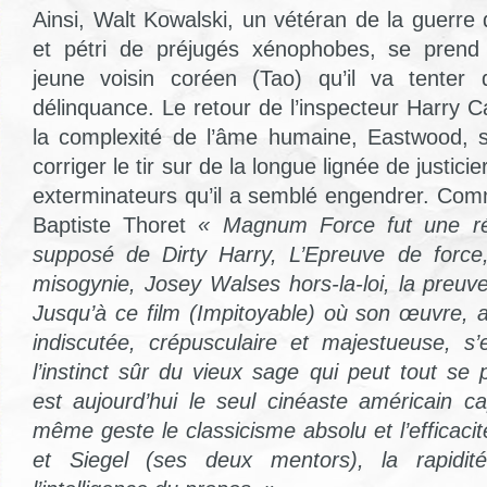
Ainsi, Walt Kowalski, un vétéran de la guerre 
et pétri de préjugés xénophobes, se prend 
jeune voisin coréen (Tao) qu’il va tenter
délinquance. Le retour de l’inspecteur Harry 
la complexité de l’âme humaine, Eastwood, s
corriger le tir sur de la longue lignée de justici
exterminateurs qu’il a semblé engendrer. Com
Baptiste Thoret
« Magnum Force fut une r
supposé de Dirty Harry, L’Epreuve de forc
misogynie, Josey Walses hors-la-loi, la pre
Jusqu’à ce film (Impitoyable) où son œuvre, a
indiscutée, crépusculaire et majestueuse, s
l’instinct sûr du vieux sage qui peut tout se
est aujourd’hui le seul cinéaste américain ca
même geste le classicisme absolu et l’efficacit
et Siegel (ses deux mentors), la rapidité