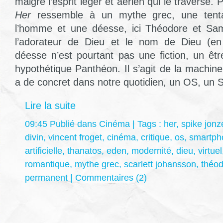
malgré l’esprit léger et aérien qui le traverse.
Her
ressemble à un mythe grec, une tenta
l’homme et une déesse, ici Théodore et Sama
l’adorateur de Dieu et le nom de Dieu (en
déesse n’est pourtant pas une fiction, un êt
hypothétique Panthéon. Il s’agit de la machine
a de concret dans notre quotidien, un OS, un
Lire la suite
09:45 Publié dans
Cinéma
| Tags :
her
,
spike jonz
divin
,
vincent froget
,
cinéma
,
critique
,
os
,
smartph
artificielle
,
thanatos
,
eden
,
modernité
,
dieu
,
virtuel
romantique
,
mythe grec
,
scarlett johansson
,
théo
permanent
|
Commentaires (2)