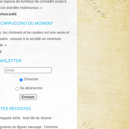
ne espèce de bonheur de connaître jusqu'à
t on doit être malheureux. »
efoucauld
]
 CAPPUCCINO DU MOMENT
, les criminels et les poètes ont une seule et
ion : assurer à la société un minimum
té. »
n
]
WSLETTER
S'inscrire
Se désinscrire
TES RÉCENTES
happée belle : bref été de rêverie
graines du figuier sauvage : l’ennemi