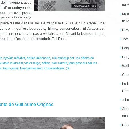
 définitivement avec
inti
uite d’un embryon de
2000. Le livre prend
Merh
int de départ, celle
ficti
place du rire dans la société française EST celle d’un Arabe. Une
entre », qui est bourgeois, Blanc, conservateur. El Atrassi est
Cime
hique qui ne cherche pas à « plaire », en flattant la bonne morale.
rce que c’est drôle de désobéir. Et il l’est.
Tote
Long
Borg
ir
,
sylvain métafiot
,
adrien dénouette
,
« le standup est une affaire de
ustafa el atrassi
,
victor hugo
,
céline
,
riad sattouf
,
jean-pascal zadi
,
les
Walk
er
,
bacri-jaoui
|
Lien permanent
|
Commentaires (0)
Cime
La L
Réel
« Le
honte de Guillaume Orignac
Adri
affai
Cime