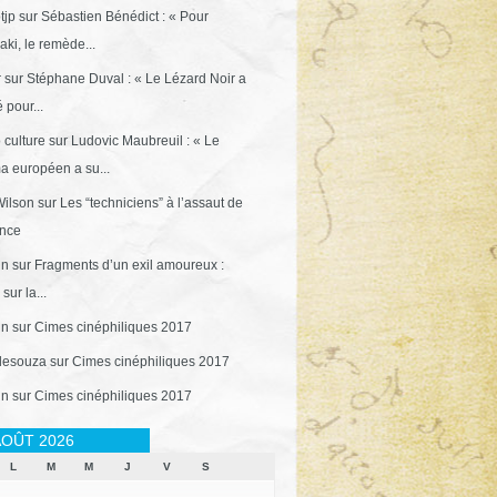
tjp
sur
Sébastien Bénédict : « Pour
ki, le remède...
r
sur
Stéphane Duval : « Le Lézard Noir a
 pour...
 culture
sur
Ludovic Maubreuil : « Le
a européen a su...
ilson
sur
Les “techniciens” à l’assaut de
ance
in
sur
Fragments d’un exil amoureux :
sur la...
in
sur
Cimes cinéphiliques 2017
desouza
sur
Cimes cinéphiliques 2017
in
sur
Cimes cinéphiliques 2017
OÛT 2026
L
M
M
J
V
S