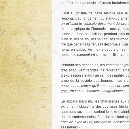
carrière de l’humoriste s’écroula brutalemen
C’est au prisme de cette histoire que l
remontant au fondement du stand-up améri
en utilisant le véhicule désarmant du rire
moins atypique de l’humoriste new-yorkais 
scène et dans ses fictions pendant plus d
pudeur, ses peurs, ses haines, ses névroses
rire que certains lui refusait désormais. Car
honte en public. Au moins depuis un soir
humoriste (
comedian
) se mis, lui, littéral
Pendant des décennies, les
comedians
jou
gras et souvent racistes, ne remettant jam
d’expression s’élargit au sein des night-club
armé de la société des bonnes mœurs 
pouvaient accepter qu’ils montent sur scè
gays, en feu, en femmes et magnifiques
».
En apparaissant nu, les chaussettes aux 
exhumant l’obscénité des coulisses (de la 
questions raciales et surtout le sexe étaien
de ses contemporains. Pour lui, le stand-up
enfiévré avec la Loi, une danse incessante
ses tabous
».