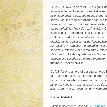
Louis C. K. avait bien retenu les leçons d
fraya avec le politiquement correct et le 
sa critique sociale dans les habits d’une co
société, de ses représentations et de ses v
l’âme et du cœur. L’intimité devenait l
cartographiait les lieux de son intimité.
» Ce
causes qu’ils défendent, aussi juste sont
contamine parfois la «
sacralité des scène
dignité, de la politesse et de l’hypocris
renouvelée de l’abjection et du déchet exis
se sentir « offensé » par la moindre « micr
n’est pas inutile de rappeler que «
les
com
conventions policées du monde ordinaire
tribunal du monde civilisé.
De fait, l’œuvre amère et désenchanté de Lo
une partie de la population persuadée de 
pensées inavouables, s’inventant un destin
lanterne. Avec lui, nous acceptons de des
ses raisons que la raison des dévots ignore
Sylvain Métafiot
Article initialement publié sur
Le Comptoir