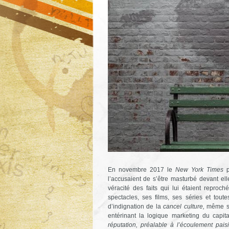
En novembre 2017 le
New York Times
l’accusaient de s’être masturbé devant el
véracité des faits qui lui étaient reproc
spectacles, ses films, ses séries et tout
d’indignation de la
cancel culture,
même se
entérinant la logique marketing du capi
réputation, préalable à l’écoulement pai