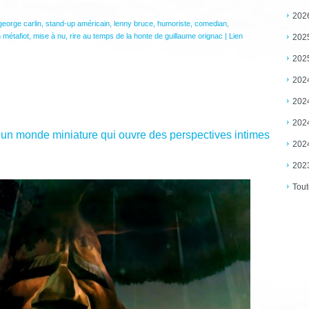
202
george carlin
,
stand-up américain
,
lenny bruce
,
humoriste
,
comedian
,
 métafiot
,
mise à nu
,
rire au temps de la honte de guillaume orignac
|
Lien
202
202
202
202
202
t un monde miniature qui ouvre des perspectives intimes
202
202
Tout