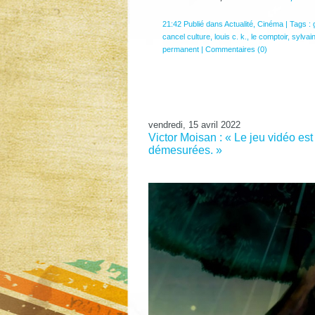
21:42 Publié dans
Actualité
,
Cinéma
| Tags :
cancel culture
,
louis c. k.
,
le comptoir
,
sylvain
permanent
|
Commentaires (0)
vendredi, 15 avril 2022
Victor Moisan : « Le jeu vidéo es
démesurées. »