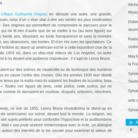
t.
micho
Miyaza
e
critique Guillaume Orignac
en déroule une autre, une grande,
cain, celui d’un «
élan vital à dire ses vérités les plus intolérables
Didie
». Des origines qui permettent de comprendre le parcours pour le
œuvré
qui ne fit rien d’autre que de se mettre à nu (au sens figuré) sur
e trente ans, dévoilant, en toute transparence et sans la moindre
Radio
, ses obsessions, ses hontes. Et d’en rire avec les spectateurs. Ce
ciném
 l’histoire du stand-up américain est lié à cette exposition crue de la
 de 1955 où, dans un strip-club miteux de Los Angeles, un autre
May W
ement à nu devant une audience crapoteuse : il s’agit de Lenny Bruce.
la Fr
aient sur des scènes de vaudeville ou de burlesque des numéros
Sylva
ais en cause l’ordre des choses. Dès les années 1930 leur liberté
s tenus par la mafia mais ils subirent les foudres de la justice, bras
Seule 
: «
Toutes ces ligues de vertu, cette police, cette justice, qui ne
Sylva
ne comme ils dansaient en coulisse, drogués, orduriers, obscènes,
anto 
pieds, ce soir de 1955, Lenny Bruce révolutionna le stand-up en
Sylva
vie américaine) sur scène, devant tout le monde. La religion, les
t ses sujets préférés pour confondre l’hypocrisie et la pudibonderie
A
 était «
une joute oratoire ininterrompue avec le licite, un dialogue
D
 autour des interdits de la vie sociale pour examiner la valeur de