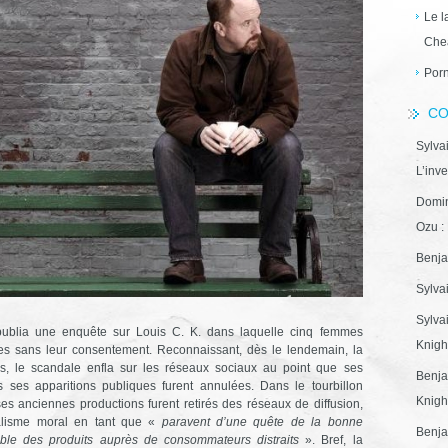
Le l
Che
Porn
CO
Sylva
L’inve
Domin
Ozu : 
Benja
Sylva
Sylva
publia une enquête sur Louis C. K. dans laquelle cinq femmes
Knight
les sans leur consentement. Reconnaissant, dès le lendemain, la
hés, le scandale enfla sur les réseaux sociaux au point que ses
Benja
es ses apparitions publiques furent annulées. Dans le tourbillon
Knight
s anciennes productions furent retirés des réseaux de diffusion,
talisme moral en tant que «
paravent d’une quête de la bonne
Benja
sible des produits auprès de consommateurs distraits
». Bref, la