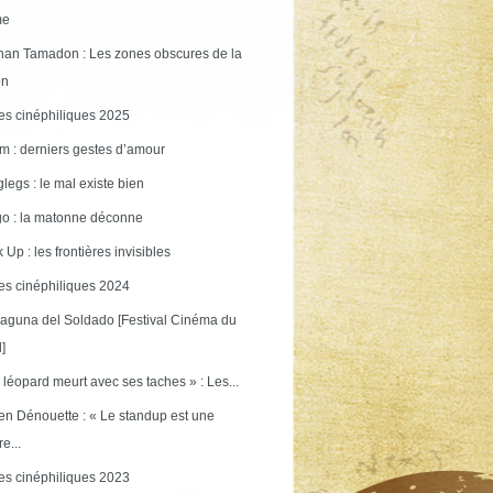
me
an Tamadon : Les zones obscures de la
on
s cinéphiliques 2025
m : derniers gestes d’amour
legs : le mal existe bien
o : la matonne déconne
 Up : les frontières invisibles
s cinéphiliques 2024
aguna del Soldado [Festival Cinéma du
]
 léopard meurt avec ses taches » : Les...
en Dénouette : « Le standup est une
re...
s cinéphiliques 2023