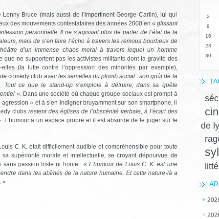
e Lenny Bruce (mais aussi de l’impertinent George Carlin), lui qui
2
sérieux des mouvements contestataires des années 2000 en «
glissant
9
nfession personnelle. Il ne s’agissait plus de parler de l’état de la
16
aleurs, mais de s’en faire l’écho à travers les remous bourbeux de
23
e théâtre d’un immense chaos moral à travers lequel un homme
30
 que ne supportent pas les activistes militants dont la gravité des
-elles (la lutte contre l’oppression des minorités par exemple),
s de
comedy club
avec les semelles du plomb social : son goût de la
TA
ie. Tout ce que le stand-up s’emploie à détruire, dans sa quête
tentiel
». Dans une société où chaque groupe sociaux est prompt à
séc
o-agression » et à s’en indigner bruyamment sur son smartphone, il
ci
edy clubs
restent des églises de l’obscénité verbale, à l’écart des
». L’humour a un espace propre et il est absurde de le juger sur le
de l
ra
uis C. K. était difficilement audible et compréhensible pour toute
sy
sa supériorité morale et intellectuelle, se croyant dépourvue de
 sans passion triste ni honte : «
L’humour de Louis C. K. est une
litt
cendre dans les abîmes de la nature humaine. Et cette nature-là a
.
»
AR
202
202