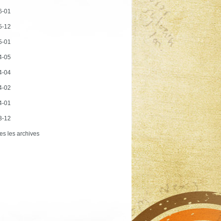
6-01
5-12
5-01
4-05
4-04
4-02
4-01
3-12
es les archives