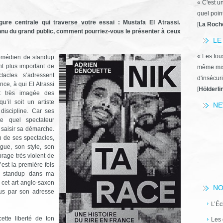
« C'est u
quel poin
re centrale qui traverse votre essai : Mustafa El Atrassi.
[
La Roch
u du grand public, comment pourriez-vous le présenter à ceux
LE
« Les fous
omédien de standup
nt plus important de
même miss
tacles s’adressent
d'insécuri
nce, à qui El Atrassi
[
Hölderli
t très imagée des
u’il soit un artiste
NE
 discipline. Car ses
te quel spectateur
e saisir sa démarche.
n de ses spectacles,
gue, son style, son
brage très violent de
est la première fois
du standup dans ma
 cet art anglo-saxon
NO
us par son adresse
L’Éc
ette liberté de ton
Les 