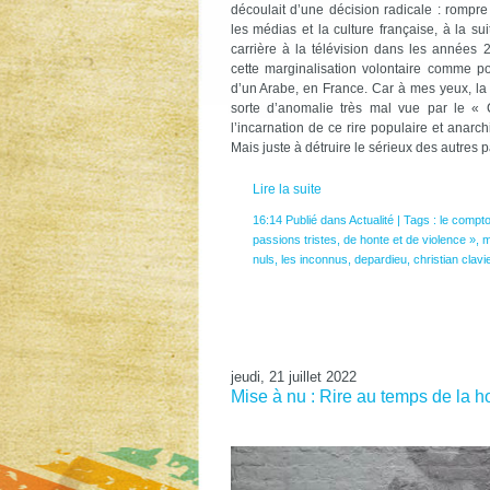
découlait d’une décision radicale : rompre
les médias et la culture française, à la s
carrière à la télévision dans les années 
cette marginalisation volontaire comme po
d’un Arabe, en France. Car à mes yeux, la 
sorte d’anomalie très mal vue par le « C
l’incarnation de ce rire populaire et anarc
Mais juste à détruire le sérieux des autres pa
Lire la suite
16:14 Publié dans
Actualité
| Tags :
le compto
passions tristes
,
de honte et de violence »
,
m
nuls
,
les inconnus
,
depardieu
,
christian clavi
jeudi, 21 juillet 2022
Mise à nu : Rire au temps de la 