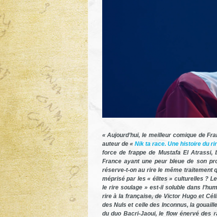
« Aujourd’hui, le meilleur comique de Fra
auteur de «
Nik ta race. Une histoire du r
force de frappe de Mustafa El Atrassi,
France ayant une peur bleue de son prop
réserve-t-on au rire le même traitement qu
méprisé par les « élites » culturelles ? L
le rire soulage » est-il soluble dans l
rire à la française, de Victor Hugo et Cé
des Nuls et celle des Inconnus, la gouail
du duo Bacri-Jaoui, le flow énervé des r