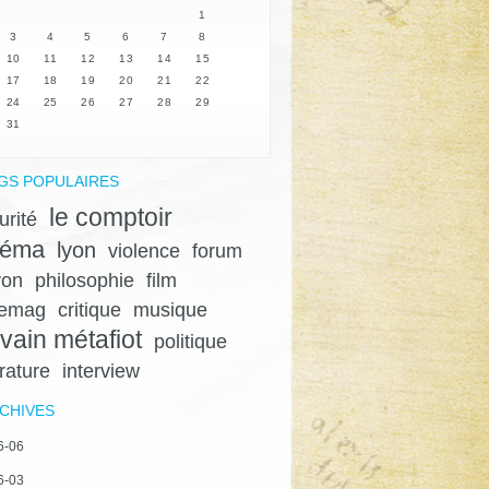
1
3
4
5
6
7
8
10
11
12
13
14
15
17
18
19
20
21
22
24
25
26
27
28
29
31
GS POPULAIRES
le comptoir
urité
néma
lyon
violence
forum
yon
philosophie
film
gemag
critique
musique
lvain métafiot
politique
érature
interview
CHIVES
6-06
6-03