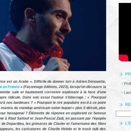
PR
nce est un Arabe ». Difficile de donner tort à Adrien Dénouette,
Prof
ire en France
» (Façonnage éditions, 2023), lorsqu’on découvre la
 bombe sale et hautement corrosive explosant à la face d’une
Lien
re ridicule. Dans son essai l’auteur s’interroge : « Pourquoi
’à nos banlieues ? » Pourquoi le rire populaire est-il à ce point
RE
e mantra du standup américain selon lequel « plus il détruit, plus
’humour hexagonal ? Éléments de réponse en explorant ce fameux
line à Riad Sattouf et Jean-Pascal Zadi, en passant par l’épopée
L'
le de Depardieu, les grimaces de Clavier et l’amertume des films
appeurs, les caricatures de Charlie Hebdo et le trash talk des