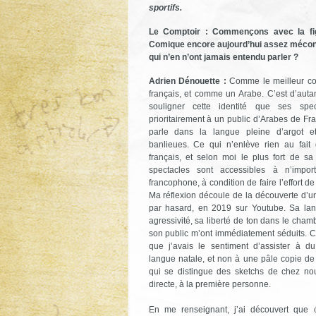
sportifs.
Le Comptoir : Commençons avec la figu
Comique encore aujourd’hui assez méconn
qui n’en n’ont jamais entendu parler ?
Adrien Dénouette :
Comme le meilleur c
français, et comme un Arabe. C’est d’auta
souligner cette identité que ses spec
prioritairement à un public d’Arabes de Fra
parle dans la langue pleine d’argot e
banlieues. Ce qui n’enlève rien au fait q
français, et selon moi le plus fort de sa
spectacles sont accessibles à n’impor
francophone, à condition de faire l’effort d
Ma réflexion découle de la découverte d’u
par hasard, en 2019 sur Youtube. Sa lan
agressivité, sa liberté de ton dans le cham
son public m’ont immédiatement séduits. C’
que j’avais le sentiment d’assister à 
langue natale, et non à une pâle copie de
qui se distingue des sketchs de chez no
directe, à la première personne.
En me renseignant, j’ai découvert que c