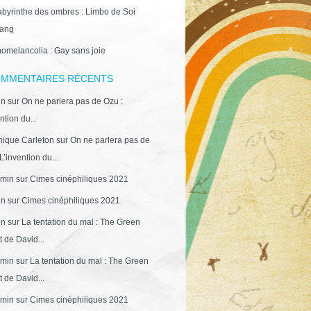
abyrinthe des ombres : Limbo de Soi
ang
omelancolia : Gay sans joie
MMENTAIRES RÉCENTS
in
sur
On ne parlera pas de Ozu :
ntion du...
ique Carleton
sur
On ne parlera pas de
L’invention du...
min
sur
Cimes cinéphiliques 2021
in
sur
Cimes cinéphiliques 2021
in
sur
La tentation du mal : The Green
 de David...
min
sur
La tentation du mal : The Green
 de David...
min
sur
Cimes cinéphiliques 2021