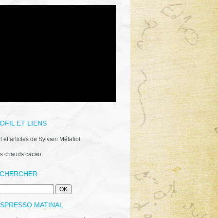
OFIL ET LIENS
il et articles de Sylvain Métafiot
s chauds cacao
CHERCHER
ESPRESSO MATINAL