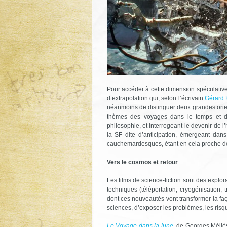
Pour accéder à cette dimension spéculative,
d’extrapolation qui, selon l’écrivain
Gérard 
néanmoins de distinguer deux grandes orient
thèmes des voyages dans le temps et da
philosophie, et interrogeant le devenir de l’
la SF dite d’anticipation, émergeant dan
cauchemardesques, étant en cela proche des
Vers le cosmos et retour
Les films de science-fiction sont des explo
techniques (téléportation, cryogénisation, t
dont ces nouveautés vont transformer la faço
sciences, d’exposer les problèmes, les risq
Le Voyage dans la lune
, de Georges Méliè