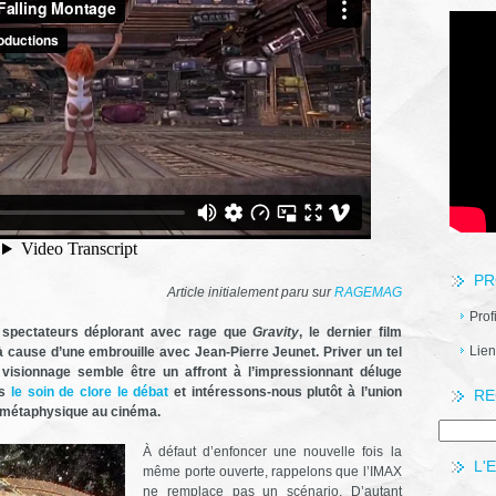
PR
Article initialement paru sur
RAGEMAG
Prof
 spectateurs déplorant avec rage que
Gravity
, le dernier film
Lien
 cause d’une embrouille avec Jean-Pierre Jeunet. Priver un tel
 visionnage semble être un affront à l’impressionnant déluge
es
le soin de clore le débat
et intéressons-nous plutôt à l’union
RE
la métaphysique au cinéma.
À défaut d’enfoncer une nouvelle fois la
L'
même porte ouverte, rappelons que l’IMAX
ne remplace pas un scénario. D’autant