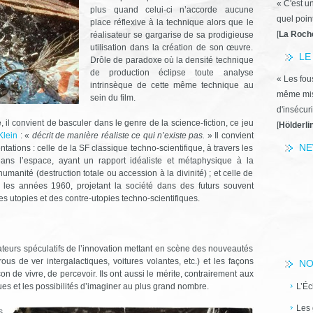
« C'est u
plus quand celui-ci n’accorde aucune
quel poin
place réflexive à la technique alors que le
[
La Roch
réalisateur se gargarise de sa prodigieuse
utilisation dans la création de son œuvre.
LE
Drôle de paradoxe où la densité technique
de production éclipse toute analyse
« Les fous
intrinsèque de cette même technique au
même miss
sein du film.
d'insécuri
 il convient de basculer dans le genre de la science-fiction, ce jeu
[
Hölderli
Klein
: «
décrit de manière réaliste ce qui n’existe pas.
» Il convient
NE
ations : celle de la SF classique techno-scientifique, à travers les
ns l’espace, ayant un rapport idéaliste et métaphysique à la
humanité (destruction totale ou accession à la divinité) ; et celle de
s les années 1960, projetant la société dans des futurs souvent
 utopies et des contre-utopies techno-scientifiques.
rateurs spéculatifs de l’innovation mettant en scène des nouveautés
rous de ver intergalactiques, voitures volantes, etc.) et les façons
NO
n de vivre, de percevoir. Ils ont aussi le mérite, contrairement aux
ues et les possibilités d’imaginer au plus grand nombre.
L’Éc
Les 
s