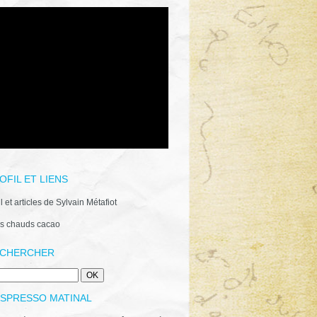
OFIL ET LIENS
il et articles de Sylvain Métafiot
s chauds cacao
CHERCHER
ESPRESSO MATINAL