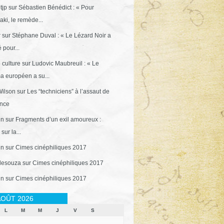
tjp
sur
Sébastien Bénédict : « Pour
ki, le remède...
r
sur
Stéphane Duval : « Le Lézard Noir a
 pour...
 culture
sur
Ludovic Maubreuil : « Le
a européen a su...
ilson
sur
Les “techniciens” à l’assaut de
ance
in
sur
Fragments d’un exil amoureux :
sur la...
in
sur
Cimes cinéphiliques 2017
desouza
sur
Cimes cinéphiliques 2017
in
sur
Cimes cinéphiliques 2017
OÛT 2026
L
M
M
J
V
S