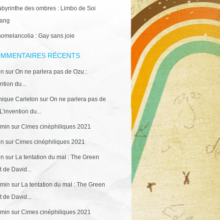
abyrinthe des ombres : Limbo de Soi
ang
omelancolia : Gay sans joie
MMENTAIRES RÉCENTS
in
sur
On ne parlera pas de Ozu :
ntion du...
ique Carleton
sur
On ne parlera pas de
L’invention du...
min
sur
Cimes cinéphiliques 2021
in
sur
Cimes cinéphiliques 2021
in
sur
La tentation du mal : The Green
 de David...
min
sur
La tentation du mal : The Green
 de David...
min
sur
Cimes cinéphiliques 2021