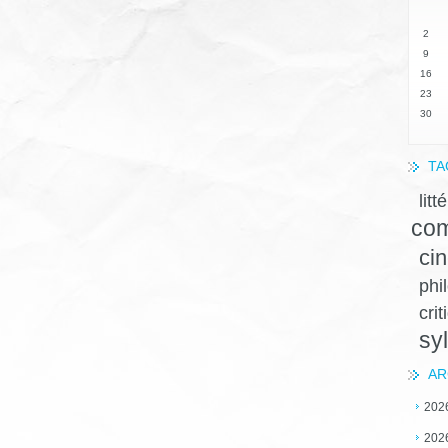
2
9
16
23
30
TA
litt
com
ci
phi
crit
sy
AR
202
202