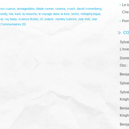
Le l
onso cuaron
,
armageddon
,
blade runner
,
cinema
,
crash
,
david cronenberg
,
Che
ravity
,
hal
,
kant
,
la mouche
,
le voyage dans la lune
,
locke
,
métaphysique
,
al
,
roy batty
,
science fiction
,
sf
,
solaris
,
stanley kubrick
,
star trek
,
star
Porn
|
Commentaires (0)
CO
Sylva
L’inve
Domin
Ozu : 
Benja
Sylva
Sylva
Knight
Benja
Knight
Benja