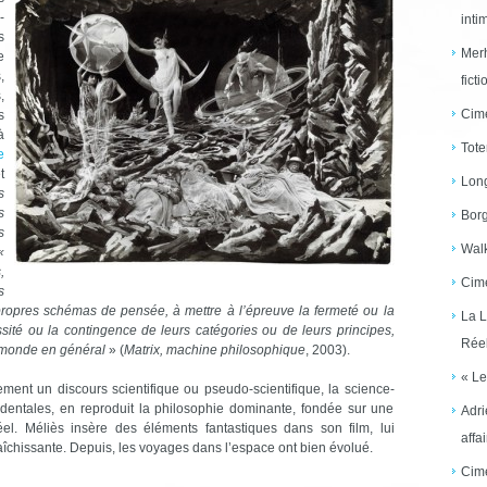
-
inti
s
Merh
e
,
ficti
,
Cime
s
à
Tote
e
t
Long
s
s
Borg
s
Walk
«
,
Cime
s
propres schémas de pensée, à mettre à l’épreuve la fermeté ou la
La L
sité ou la contingence de leurs catégories ou de leurs principes,
Réel
n monde en général
» (
Matrix, machine philosophique
, 2003).
« Le
ement un discours scientifique ou pseudo-scientifique, la science-
ccidentales, en reproduit la philosophie dominante, fondée sur une
Adri
éel. Méliès insère des éléments fantastiques dans son film, lui
affai
aîchissante. Depuis, les voyages dans l’espace ont bien évolué.
Cime