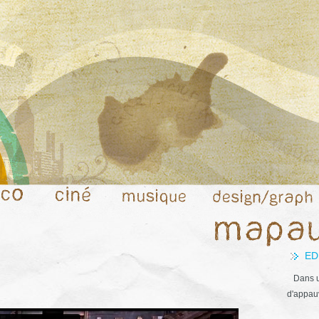
ED
Dans u
d'appauv