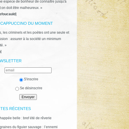
ne espèce de bonheur de connaître jusqu'à
t on doit être malheureux. »
efoucauld
]
 CAPPUCCINO DU MOMENT
, les criminels et les poètes ont une seule et
ion : assurer à la société un minimum
té. »
n
]
WSLETTER
S'inscrire
Se désinscrire
TES RÉCENTES
happée belle : bref été de rêverie
graines du figuier sauvage : l’ennemi