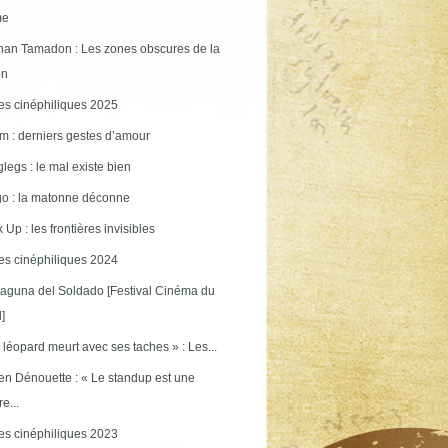
me
an Tamadon : Les zones obscures de la
on
s cinéphiliques 2025
m : derniers gestes d’amour
legs : le mal existe bien
o : la matonne déconne
 Up : les frontières invisibles
s cinéphiliques 2024
aguna del Soldado [Festival Cinéma du
]
 léopard meurt avec ses taches » : Les...
en Dénouette : « Le standup est une
re...
s cinéphiliques 2023