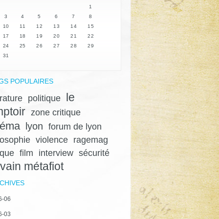
1
3
4
5
6
7
8
10
11
12
13
14
15
17
18
19
20
21
22
24
25
26
27
28
29
31
GS POPULAIRES
le
érature
politique
ptoir
zone critique
néma
lyon
forum de lyon
losophie
violence
ragemag
ique
film
interview
sécurité
lvain métafiot
CHIVES
6-06
6-03