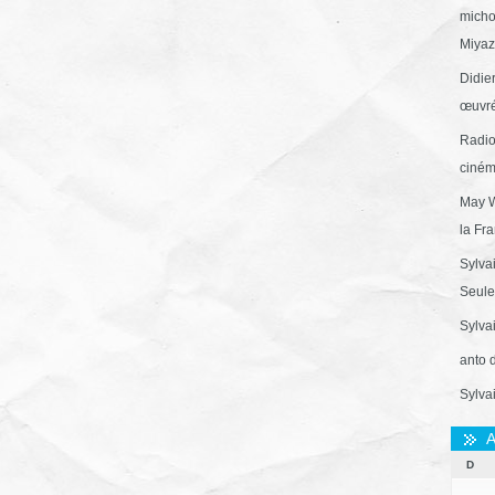
micho
Miyaza
Didie
œuvré
Radio
ciném
May W
la Fr
Sylva
Seule 
Sylva
anto 
Sylva
A
D