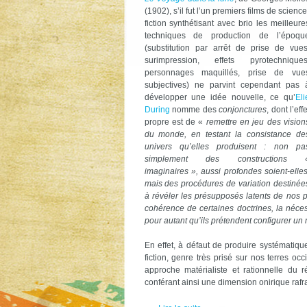
(1902), s’il fut l’un premiers films de science
fiction synthétisant avec brio les meilleure
techniques de production de l’époqu
(substitution par arrêt de prise de vues
surimpression, effets pyrotechniques
personnages maquillés, prise de vue
subjectives) ne parvint cependant pas 
développer une idée nouvelle, ce qu’
Eli
During
nomme des
conjonctures
, dont l’effe
propre est de «
remettre en jeu des vision
du monde, en testant la consistance de
univers qu’elles produisent : non pa
simplement des constructions 
imaginaires », aussi profondes soient-elles
mais des procédures de variation destinée
à révéler les présupposés latents de nos 
cohérence de certaines doctrines, la néces
pour autant qu’ils prétendent configurer u
En effet, à défaut de produire systématiqu
fiction, genre très prisé sur nos terres o
approche matérialiste et rationnelle du r
conférant ainsi une dimension onirique rafr