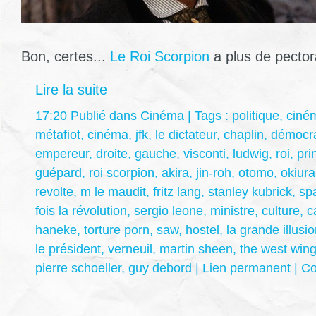
Bon, certes...
Le Roi Scorpion
a plus de pector
Lire la suite
17:20 Publié dans
Cinéma
| Tags :
politique
,
ciné
métafiot
,
cinéma
,
jfk
,
le dictateur
,
chaplin
,
démocra
empereur
,
droite
,
gauche
,
visconti
,
ludwig
,
roi
,
pri
guépard
,
roi scorpion
,
akira
,
jin-roh
,
otomo
,
okiura
revolte
,
m le maudit
,
fritz lang
,
stanley kubrick
,
sp
fois la révolution
,
sergio leone
,
ministre
,
culture
,
c
haneke
,
torture porn
,
saw
,
hostel
,
la grande illusi
le président
,
verneuil
,
martin sheen
,
the west win
pierre schoeller
,
guy debord
|
Lien permanent
|
Co