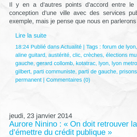
Il y en a d’autres points d’accord entre l
conception d’une ville avec des services pub
exemple, mais je pense que nous en parlerons p
Lire la suite
18:24 Publié dans
Actualité
| Tags :
forum de lyon
aline guitard
,
austérité
,
clic
,
crèches
,
élections mu
gauche
,
gerard collomb
,
kotatrac
,
lyon
,
lyon metr
gilbert
,
parti communiste
,
parti de gauche
,
prisons
permanent
|
Commentaires (0)
jeudi, 23 janvier 2014
Aurore Ninino : « On doit retrouver l
d’émettre du crédit publique »