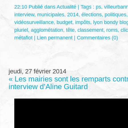
22:10 Publié dans
Actualité
| Tags :
ps
,
villeurban
interview
,
municipales
,
2014
,
élections
,
politiques
vidéosurveillance
,
budget
,
impôts
,
lyon bondy blo
pluriel
,
agglométation
,
tête
,
classement
,
roms
,
clic
métafiot
|
Lien permanent
|
Commentaires (0)
jeudi, 27 février 2014
« Les mairies sont les remparts contre
interview d’Aline Guitard