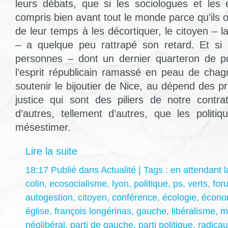
leurs débats, que si les sociologues et les
compris bien avant tout le monde parce qu’ils on
de leur temps à les décortiquer, le citoyen –
– a quelque peu rattrapé son retard. Et si 
personnes – dont un dernier quarteron de po
l’esprit républicain ramassé en peau de cha
soutenir le bijoutier de Nice, au dépend des p
justice qui sont des piliers de notre contra
d’autres, tellement d’autres, que les politiq
mésestimer.
Lire la suite
18:17 Publié dans
Actualité
| Tags :
en attendant 
colin
,
ecosocialisme
,
lyon
,
politique
,
ps
,
verts
,
for
autogestion
,
citoyen
,
conférence
,
écologie
,
écono
église
,
françois longérinas
,
gauche
,
libéralisme
,
m
néolibéral
,
parti de gauche
,
parti politique
,
radica