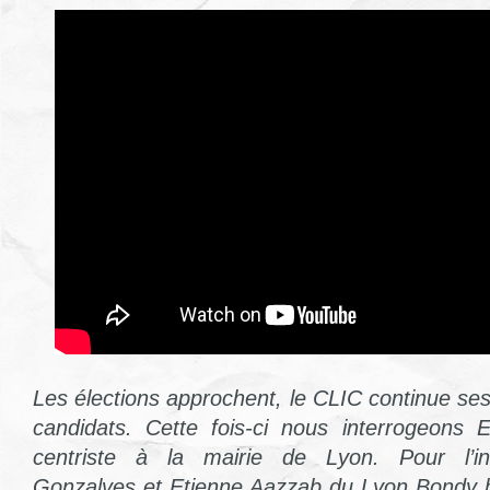
Les élections approchent, le CLIC continue se
candidats. Cette fois-ci nous interrogeons 
centriste à la mairie de Lyon. Pour l’int
Gonzalves et Etienne Aazzab du Lyon Bondy b