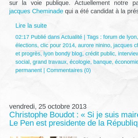
sur la voie publique. Actuellement notre pa
jacques Cheminade
qui a été candidat à la pré
Lire la suite
02:17 Publié dans
Actualité
| Tags :
forum de lyon
élections
,
clic pour 2014
,
aurore ninino
,
jacques 
et progrès
,
lyon bondy blog
,
crédit public
,
intervie
social
,
grand travaux
,
écologie
,
banque
,
économi
permanent
|
Commentaires (0)
vendredi, 25 octobre 2013
Christophe Boudot : « Si je suis mai
Le Pen est presidente de la Républi