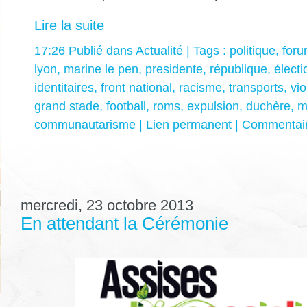
Lire la suite
17:26 Publié dans
Actualité
| Tags :
politique
,
foru
lyon
,
marine le pen
,
presidente
,
république
,
électi
identitaires
,
front national
,
racisme
,
transports
,
vi
grand stade
,
football
,
roms
,
expulsion
,
duchère
,
m
communautarisme
|
Lien permanent
|
Commentair
mercredi, 23 octobre 2013
En attendant la Cérémonie