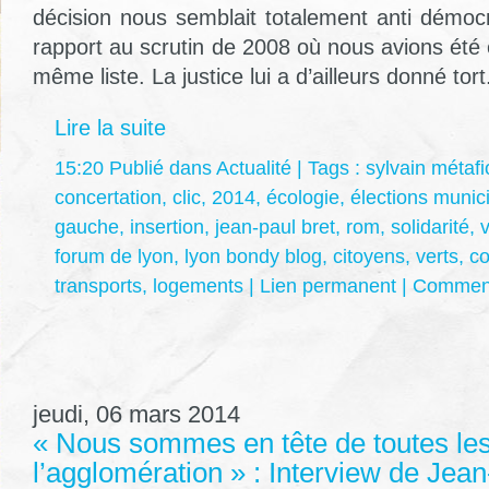
décision nous semblait totalement anti démocr
rapport au scrutin de 2008 où nous avions été
même liste. La justice lui a d’ailleurs donné tort
Lire la suite
15:20 Publié dans
Actualité
| Tags :
sylvain métafi
concertation
,
clic
,
2014
,
écologie
,
élections munic
gauche
,
insertion
,
jean-paul bret
,
rom
,
solidarité
,
v
forum de lyon
,
lyon bondy blog
,
citoyens
,
verts
,
c
transports
,
logements
|
Lien permanent
|
Comment
jeudi, 06 mars 2014
« Nous sommes en tête de toutes les 
l’agglomération » : Interview de Jean