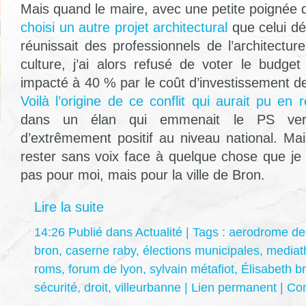
Mais quand le maire, avec une petite poignée d’
choisi un autre projet architectural
que celui dé
réunissait des professionnels de l’architectu
culture, j’ai alors refusé de voter le budget 
impacté à 40 % par le coût d’investissement d
Voilà l’origine de ce conflit qui aurait pu en r
dans un élan qui emmenait le PS ver
d’extrêmement positif au niveau national. Ma
rester sans voix face à quelque chose que je 
pas pour moi, mais pour la ville de Bron.
Lire la suite
14:26 Publié dans
Actualité
| Tags :
aerodrome de
bron
,
caserne raby
,
élections municipales
,
mediat
roms
,
forum de lyon
,
sylvain métafiot
,
Élisabeth b
sécurité
,
droit
,
villeurbanne
|
Lien permanent
|
Com