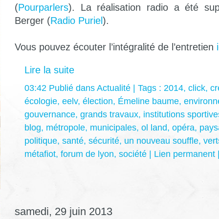
(
Pourparlers
). La réalisation radio a été su
Berger (
Ra
dio Puriel
).
Vous pouvez écouter l’intégralité de l’entretien
i
Lire la suite
03:42 Publié dans
Actualité
| Tags :
2014
,
click
,
cr
écologie
,
eelv
,
élection
,
Émeline baume
,
environ
gouvernance
,
grands travaux
,
institutions sportive
blog
,
métropole
,
municipales
,
ol land
,
opéra
,
pays
politique
,
santé
,
sécurité
,
un nouveau souffle
,
vert
métafiot
,
forum de lyon
,
société
|
Lien permanent
samedi, 29 juin 2013