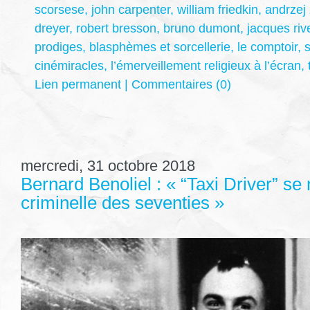
scorsese
,
john carpenter
,
william friedkin
,
andrzej
dreyer
,
robert bresson
,
bruno dumont
,
jacques riv
prodiges
,
blasphèmes et sorcellerie
,
le comptoir
,
s
cinémiracles
,
l’émerveillement religieux à l’écran
,
Lien permanent
|
Commentaires (0)
mercredi, 31 octobre 2018
Bernard Benoliel : « “Taxi Driver” se n
criminelle des seventies »