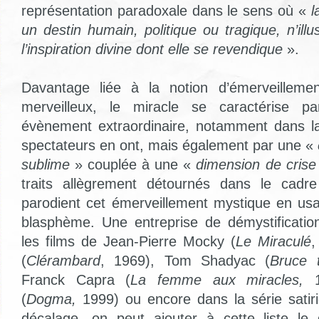
représentation paradoxale dans le sens où «
l
un destin humain, politique ou tragique, n’illu
l’inspiration divine dont elle se revendique
».
Davantage liée à la notion d’émerveilleme
merveilleux, le miracle se caractérise pa
évènement extraordinaire, notamment dans la
spectateurs en ont, mais également par une «
sublime
» couplée à une «
dimension de crise
traits allègrement détournés dans le cadr
parodient cet émerveillement mystique en usa
blasphème. Une entreprise de démystificatio
les films de Jean-Pierre Mocky (
Le Miraculé
,
(
Clérambard
, 1969), Tom Shadyac (
Bruce 
Franck Capra (
La femme aux miracles,
(
Dogma,
1999) ou encore dans la série sati
décalage, on peut ajouter à cette liste le 