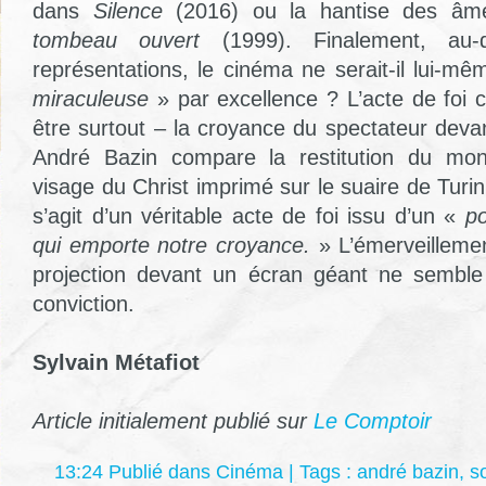
dans
Silence
(2016) ou la hantise des â
tombeau ouvert
(1999). Finalement, au-
représentations, le cinéma ne serait-il lui-m
miraculeuse
» par excellence ? L’acte de foi c
être surtout – la croyance du spectateur devant
André Bazin compare la restitution du mon
visage du Christ imprimé sur le suaire de Turin.
s’agit d’un véritable acte de foi issu d’un «
po
qui emporte notre croyance.
» L’émerveilleme
projection devant un écran géant ne semble
conviction.
Sylvain Métafiot
Article initialement publié sur
Le Comptoir
13:24 Publié dans
Cinéma
| Tags :
andré bazin
,
s