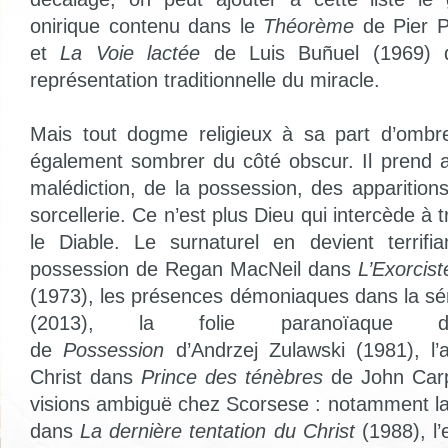
onirique contenu dans le
Théorème
de Pier P
et
La Voie lactée
de Luis Buñuel (1969) qu
représentation traditionnelle du miracle.
Mais tout dogme religieux à sa part d’ombre
également sombrer du côté obscur. Il prend ai
malédiction, de la possession, des apparitions
sorcellerie. Ce n’est plus Dieu qui intercède à
le Diable. Le surnaturel en devient terrifi
possession de Regan MacNeil dans
L’Exorcis
(1973), les présences démoniaques dans la sér
(2013), la folie paranoïaque d
de
Possession
d’Andrzej Zulawski (1981), l’
Christ dans
Prince des ténèbres
de John Carp
visions ambiguë chez Scorsese : notamment la
dans
La dernière tentation du Christ
(1988), l