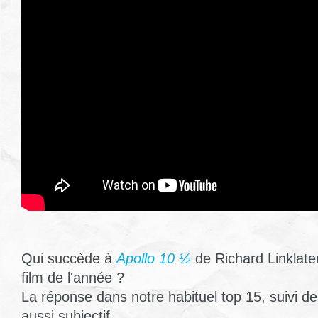
Qui succède à
Apollo 10 ½
de Richard Linklater
film de l'année ?
La réponse dans notre habituel top 15, suivi de
aussi subjectif.