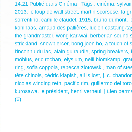
14:21 Publié dans
Cinéma
| Tags :
cinéma
,
sylvai
2013
,
le loup de wall street
,
martin scorsese
,
la g
sorrentino
,
camille claudel
,
1915
,
bruno dumont
,
l
kohlhaas
,
arnaud des pallières
,
lucien castaing-ta
the grandmaster
,
wong kar-wai
,
berberian sound s
strickland
,
snowpiercer
,
bong joon ho
,
a touch of s
l'inconnu du lac
,
alain guiraudie
,
spring breakers
,
möbius
,
eric rochan
,
elysium
,
neill blomkamp
,
gra
ring
,
sofia coppola
,
rebecca zlotowski
,
man of stee
tête chinois
,
cédric klapish
,
all is lost
,
j. c. chandor
nicolas winding refn
,
pacific rim
,
guillermo del toro
kurosawa
,
le président
,
henri verneuil
|
Lien perm
(6)