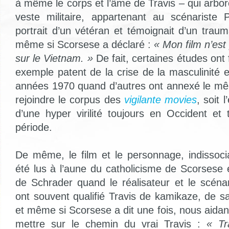
à même le corps et l’âme de Travis – qui arbor
veste militaire, appartenant au scénariste 
portrait d’un vétéran et témoignait d’un trau
même si Scorsese a déclaré :
« Mon film n’es
sur le Vietnam. »
De fait, certaines études ont 
exemple patent de la crise de la masculinité 
années 1970 quand d’autres ont annexé le même
rejoindre le corpus des
vigilante movies
, soit 
d’une hyper virilité toujours en Occident e
période.
De même, le film et le personnage, indissoc
été lus à l’aune du catholicisme de Scorsese 
de Schrader quand le réalisateur et le scénar
ont souvent qualifié Travis de kamikaze, de s
et même si Scorsese a dit une fois, nous aida
mettre sur le chemin du vrai Travis :
« Tr