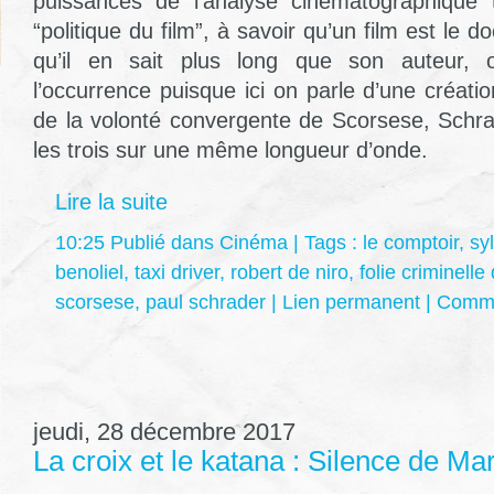
puissances de l’analyse cinématographique 
“politique du film”, à savoir qu’un film est le 
qu’il en sait plus long que son auteur,
l’occurrence puisque ici on parle d’une création
de la volonté convergente de Scorsese, Schra
les trois sur une même longueur d’onde.
Lire la suite
10:25 Publié dans
Cinéma
| Tags :
le comptoir
,
sy
benoliel
,
taxi driver
,
robert de niro
,
folie criminell
scorsese
,
paul schrader
|
Lien permanent
|
Comme
jeudi, 28 décembre 2017
La croix et le katana : Silence de Ma