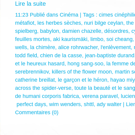
Lire la suite
11:23 Publié dans
Cinéma
| Tags :
cimes cinéphil
métafiot
,
les herbes sèches
,
nuri bilge ceylan
,
the
spielberg
,
babylon
,
damien chazelle
,
désordres
,
c
feuilles mortes
,
aki kaurismäki
,
limbo
,
soi cheang
wells
,
la chimère
,
alice rohrwacher
,
l'enlèvement
,
todd field
,
chien de la casse
,
jean-baptiste durand
et le heureux hasard
,
hong sang-soo
,
la femme de
serebrennikov
,
killers of the flower moon
,
martin 
catherine breillat
,
le garçon et le héron
,
hayao miy
across the spider-verse
,
toute la beauté et le san
de humani corporis fabrica
,
verena paravel
,
lucien
perfect days
,
wim wenders
,
shttl
,
ady walter
|
Lie
Commentaires (0)