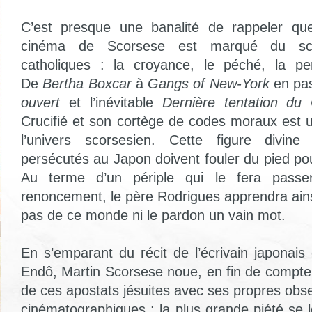
C’est presque une banalité de rappeler qu
cinéma de Scorsese est marqué du sc
catholiques : la croyance, le péché, la pe
De
Bertha Boxcar
à
Gangs of New-York
en pa
ouvert
et l’inévitable
Dernière tentation du 
Crucifié et son cortège de codes moraux est u
l’univers scorsesien. Cette figure divine
persécutés au Japon doivent fouler du pied pou
Au terme d’un périple qui le fera passe
renoncement, le père Rodrigues apprendra ains
pas de ce monde ni le pardon un vain mot.
En s’emparant du récit de l’écrivain japonais
Endô, Martin Scorsese noue, en fin de compte,
de ces apostats jésuites avec ses propres obses
cinématographiques : la plus grande piété se 