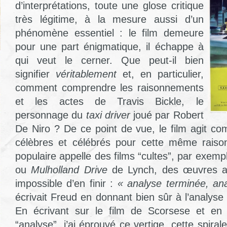
d’interprétations, toute une glose critique
très légitime, à la mesure aussi d’un
phénomène essentiel : le film demeure
pour une part énigmatique, il échappe à
qui veut le cerner. Que peut-il bien
signifier
véritablement
et, en particulier,
comment comprendre les raisonnements
et les actes de Travis Bickle, le
personnage du
taxi driver
joué par Robert
De Niro ? De ce point de vue, le film agit co
célèbres et célébrés pour cette même raison
populaire appelle des films “cultes”, par exem
ou
Mulholland Drive
de Lynch, des œuvres ave
impossible d’en finir :
« analyse terminée, ana
écrivait Freud en donnant bien sûr à l’analyse 
En écrivant sur le film de Scorsese et en
“analyse”, j’ai éprouvé ce vertige, cette spiral