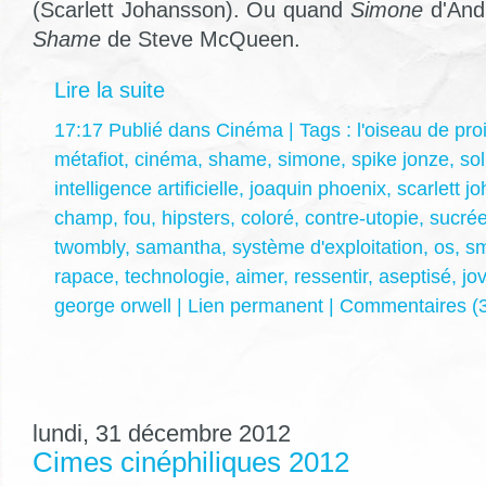
(Scarlett Johansson). Ou quand
Simone
d'Andr
Shame
de Steve McQueen.
Lire la suite
17:17 Publié dans
Cinéma
| Tags :
l'oiseau de pro
métafiot
,
cinéma
,
shame
,
simone
,
spike jonze
,
sol
intelligence artificielle
,
joaquin phoenix
,
scarlett j
champ
,
fou
,
hipsters
,
coloré
,
contre-utopie
,
sucré
twombly
,
samantha
,
système d'exploitation
,
os
,
sm
rapace
,
technologie
,
aimer
,
ressentir
,
aseptisé
,
jov
george orwell
|
Lien permanent
|
Commentaires (3
lundi, 31 décembre 2012
Cimes cinéphiliques 2012