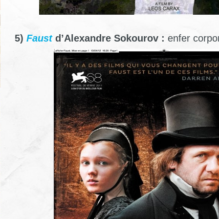
5)
Faust
d’Alexandre Sokourov :
enfer corpo