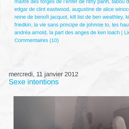
maître des forges de l’enfer de rithy panh
,
tabou 
edgar de clint eastwood
,
augustine de alice winoc
reine de benoît jacquot
,
kill list de ben weathley
,
k
friedkin
,
la vie sans principe de johnnie to
,
les hau
andréa arnold
,
la part des anges de ken loach
|
L
Commentaires (10)
mercredi, 11 janvier 2012
Sexe intentions