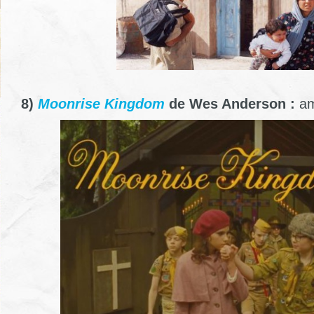
8)
Moonrise Kingdom
de Wes Anderson :
am