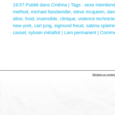
19:57 Publié dans
Cinéma
| Tags :
sexe intention
method
,
michael fassbender
,
steve mcqueen
,
dav
désir
,
froid
,
insensible
,
clinique
,
violence technici
new-york
,
carl jung
,
sigmund freud
,
sabina spielre
cassel
,
sylvain métafiot
|
Lien permanent
|
Commen
Déclarer un contenu 