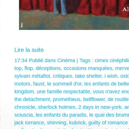
Lire la suite
17:34 Publié dans
Cinéma
| Tags :
cimes cinéphil
top
,
flop
,
déceptions
,
occasions manquées
,
merve
sylvain métafiot
,
critiques
,
take shelter
,
i wish
,
osl
motors
,
faust
,
le sommeil d'or
,
les enfants de belle
kingdom
,
une famille respectable
,
vous n'avez enc
the detachment
,
prometheus
,
bellflower
,
de rouille
chronicle
,
sherlock holmes
,
2 days in new-york
,
a
sciuscia
,
les enfants du paradis
,
le quai des brum
jack torrance
,
shinning
,
kubrick
,
guilty of romance