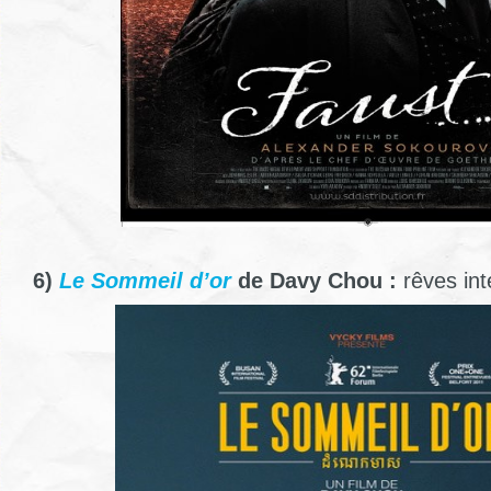
6)
Le Sommeil d’or
de Davy Chou :
rêves in