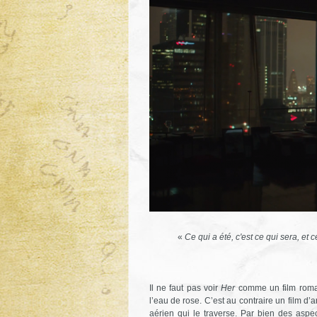
«
Ce qui a été, c'est ce qui sera, et ce
Il ne faut pas voir
Her
comme un film roman
l’eau de rose. C’est au contraire un film d’
aérien qui le traverse. Par bien des aspe