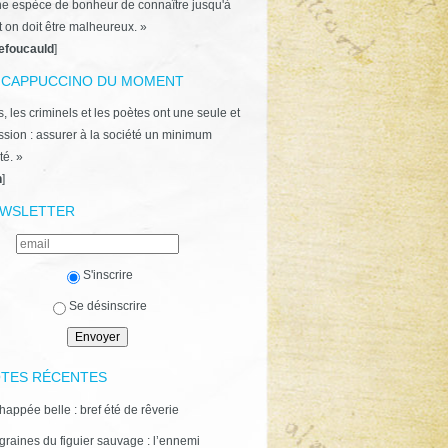
ne espèce de bonheur de connaître jusqu'à
t on doit être malheureux. »
efoucauld
]
 CAPPUCCINO DU MOMENT
, les criminels et les poètes ont une seule et
ion : assurer à la société un minimum
té. »
n
]
WSLETTER
S'inscrire
Se désinscrire
TES RÉCENTES
happée belle : bref été de rêverie
graines du figuier sauvage : l’ennemi