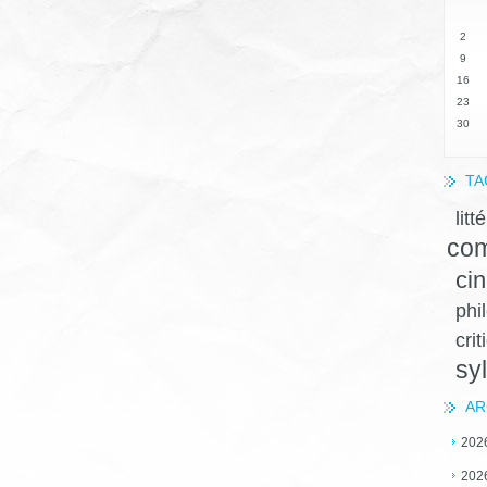
2
9
16
23
30
TA
litt
com
ci
phi
crit
sy
AR
202
202