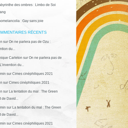
abyrinthe des ombres : Limbo de Soi
ang
omelancolia : Gay sans joie
MMENTAIRES RÉCENTS
in
sur
On ne parlera pas de Ozu :
ntion du...
ique Carleton
sur
On ne parlera pas de
L’invention du...
min
sur
Cimes cinéphiliques 2021
in
sur
Cimes cinéphiliques 2021
in
sur
La tentation du mal : The Green
 de David...
min
sur
La tentation du mal : The Green
 de David...
min
sur
Cimes cinéphiliques 2021