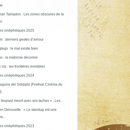
me
an Tamadon : Les zones obscures de la
on
s cinéphiliques 2025
m : derniers gestes d’amour
legs : le mal existe bien
o : la matonne déconne
 Up : les frontières invisibles
s cinéphiliques 2024
aguna del Soldado [Festival Cinéma du
]
 léopard meurt avec ses taches » : Les...
en Dénouette : « Le standup est une
re...
s cinéphiliques 2023