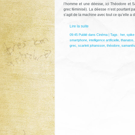
l’homme et une déesse, ici Théodore et Sa
grec féminisé). La déesse n’est pourtant pa
s’agit de la machine avec tout ce qu’elle a
Lire la suite
09:45 Publié dans
Cinéma
| Tags :
her
,
spike
smartphone
,
intelligence artificielle
,
thanatos
grec
,
scarlett johansson
,
théodore
,
samanth