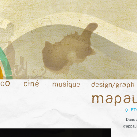
ED
Dans u
d'appauv