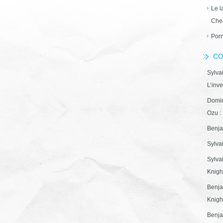
Le l
Che
Porn
CO
Sylva
L’inve
Domin
Ozu : 
Benja
Sylva
Sylva
Knight
Benja
Knight
Benja