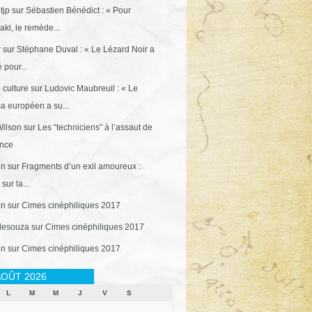
tjp
sur
Sébastien Bénédict : « Pour
ki, le remède...
r
sur
Stéphane Duval : « Le Lézard Noir a
 pour...
 culture
sur
Ludovic Maubreuil : « Le
a européen a su...
ilson
sur
Les “techniciens” à l’assaut de
ance
in
sur
Fragments d’un exil amoureux :
sur la...
in
sur
Cimes cinéphiliques 2017
desouza
sur
Cimes cinéphiliques 2017
in
sur
Cimes cinéphiliques 2017
OÛT 2026
L
M
M
J
V
S