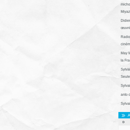
micho
Miyaza
Didie
œuvré
Radio
ciném
May W
la Fr
Sylva
Seule 
Sylva
anto 
Sylva
A
D