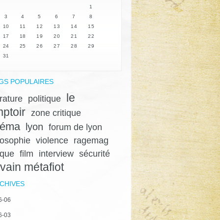
1
3
4
5
6
7
8
10
11
12
13
14
15
17
18
19
20
21
22
24
25
26
27
28
29
31
GS POPULAIRES
le
érature
politique
ptoir
zone critique
néma
lyon
forum de lyon
losophie
violence
ragemag
ique
film
interview
sécurité
lvain métafiot
CHIVES
6-06
6-03