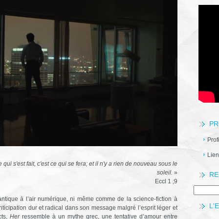
PR
Prof
Lien
 qui s'est fait, c'est ce qui se fera; et il n'y a rien de nouveau sous le
soleil.
»
RE
Eccl 1 ;9
tique à l’air numérique, ni même comme de la science-fiction à
L'
anticipation dur et radical dans son message malgré l’esprit léger et
cts,
Her
ressemble à un mythe grec, une tentative d’amour entre