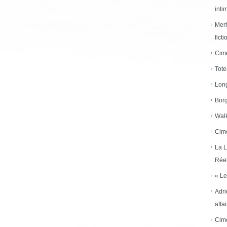
inti
Merh
ficti
Cime
Tote
Long
Borg
Walk
Cime
La L
Réel
« Le
Adri
affai
Cime