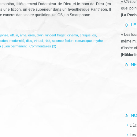
« C'est u
mantha, littéralement l’adorateur de Dieu et le nom de Dieu (en
quel poin
s une fiction, un être supérieur dans un hypothétique Panthéon. Il
 de concret dans notre quotidien, un OS, un Smartphone.
[
La Roch
LE
« Les fous
 jonze
,
off
,
in
,
âme
,
eros
,
divin
,
vincent froget
,
cinéma
,
critique
,
os
,
,
eden
,
modernité
,
dieu
,
virtuel
,
réel
,
science-fiction
,
romantique
,
mythe
même miss
a
|
Lien permanent
|
Commentaires (2)
d'insécuri
[
Hölderli
NE
NO
L’Éc
Les 