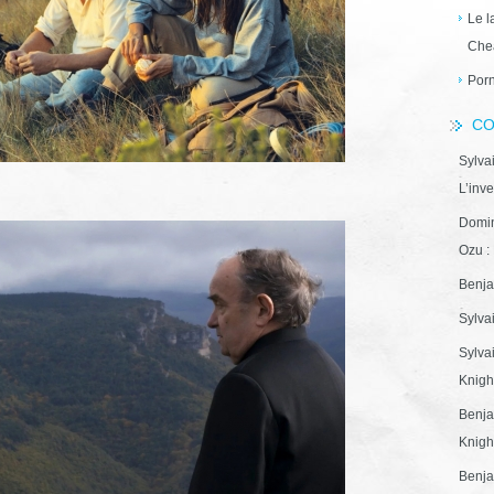
Le l
Che
Porn
CO
Sylva
L’inve
Domin
Ozu : 
Benja
Sylva
Sylva
Knight
Benja
Knight
Benja