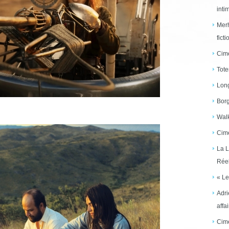
inti
Merh
ficti
Cime
Tote
Long
Borg
Walk
Cime
La L
Réel
« Le
Adri
affai
Cime