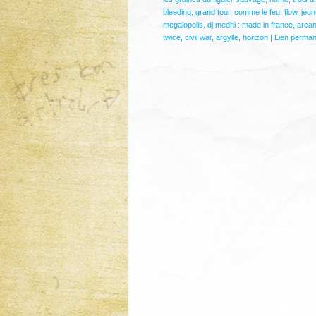
bleeding
,
grand tour
,
comme le feu
,
flow
,
jeun
megalopolis
,
dj medhi : made in france
,
arca
twice
,
civil war
,
argylle
,
horizon
|
Lien perman