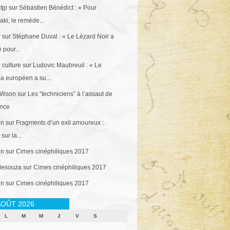
tjp
sur
Sébastien Bénédict : « Pour
ki, le remède...
r
sur
Stéphane Duval : « Le Lézard Noir a
 pour...
 culture
sur
Ludovic Maubreuil : « Le
a européen a su...
ilson
sur
Les “techniciens” à l’assaut de
ance
in
sur
Fragments d’un exil amoureux :
sur la...
in
sur
Cimes cinéphiliques 2017
desouza
sur
Cimes cinéphiliques 2017
in
sur
Cimes cinéphiliques 2017
OÛT 2026
L
M
M
J
V
S