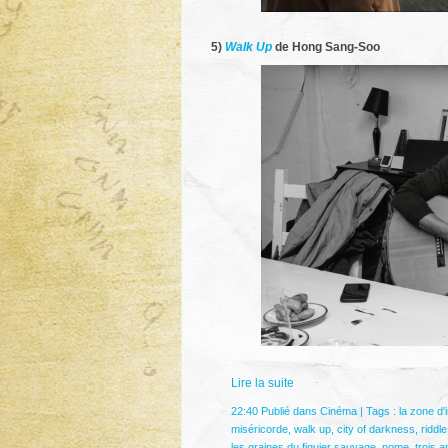
5)
Walk Up
de Hong Sang-Soo
Lire la suite
22:40 Publié dans
Cinéma
| Tags :
la zone d'i
miséricorde
,
walk up
,
city of darkness
,
riddle
les graines du figuier sauvage
,
nome
,
trois 