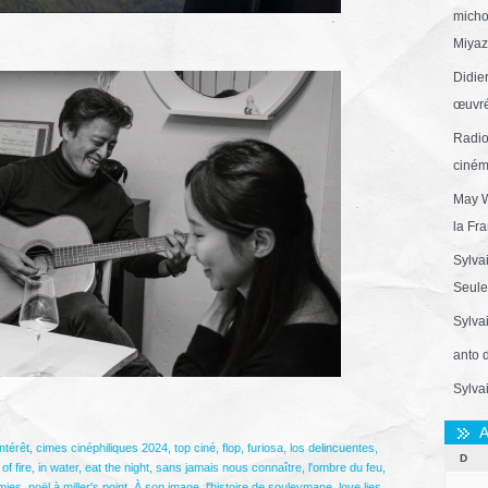
micho
Miyaza
Didie
œuvré
Radio
ciném
May W
la Fr
Sylva
Seule 
Sylva
anto 
Sylva
A
ntérêt
,
cimes cinéphiliques 2024
,
top ciné
,
flop
,
furiosa
,
los delincuentes
,
D
 of fire
,
in water
,
eat the night
,
sans jamais nous connaître
,
l'ombre du feu
,
amies
,
noël à miller's point
,
À son image
,
l'histoire de souleymane
,
love lies