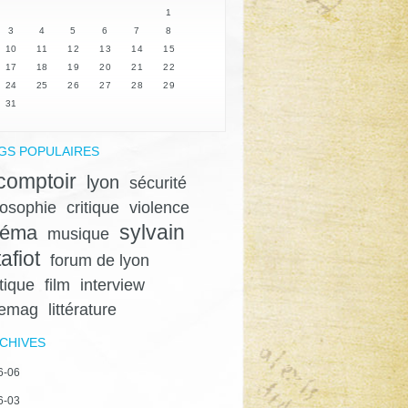
1
3
4
5
6
7
8
10
11
12
13
14
15
17
18
19
20
21
22
24
25
26
27
28
29
31
GS POPULAIRES
 comptoir
lyon
sécurité
losophie
critique
violence
sylvain
néma
musique
afiot
forum de lyon
itique
film
interview
gemag
littérature
CHIVES
6-06
6-03