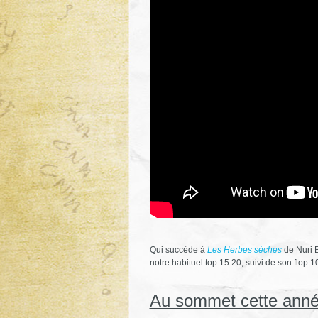
Qui succède à
Les Herbes sèches
de Nuri B
notre habituel top
15
20, suivi de son flop 10
Au sommet cette ann