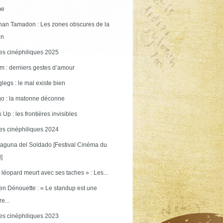
me
an Tamadon : Les zones obscures de la
on
s cinéphiliques 2025
m : derniers gestes d’amour
legs : le mal existe bien
o : la matonne déconne
 Up : les frontières invisibles
s cinéphiliques 2024
aguna del Soldado [Festival Cinéma du
]
 léopard meurt avec ses taches » : Les...
en Dénouette : « Le standup est une
re...
s cinéphiliques 2023