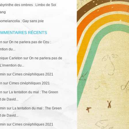
abyrinthe des ombres : Limbo de Soi
ang
omelancolia : Gay sans joie
MMENTAIRES RÉCENTS
in
sur
On ne parlera pas de Ozu :
ntion du...
ique Carleton
sur
On ne parlera pas de
L’invention du...
min
sur
Cimes cinéphiliques 2021
in
sur
Cimes cinéphiliques 2021
in
sur
La tentation du mal : The Green
 de David...
min
sur
La tentation du mal : The Green
 de David...
min
sur
Cimes cinéphiliques 2021