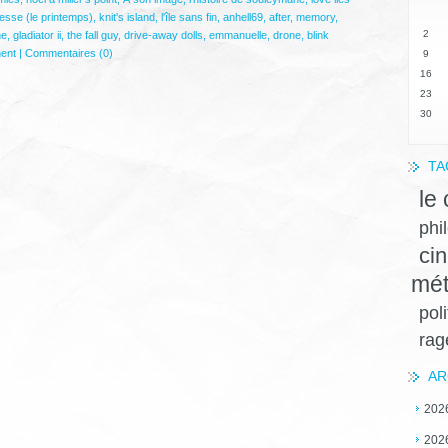
esse (le printemps)
,
knit's island
,
l'île sans fin
,
anhell69
,
after
,
memory
,
2
ne
,
gladiator ii
,
the fall guy
,
drive-away dolls
,
emmanuelle
,
drone
,
blink
ent
|
Commentaires (0)
9
16
23
30
TA
le
phi
ci
mét
pol
ra
AR
202
202