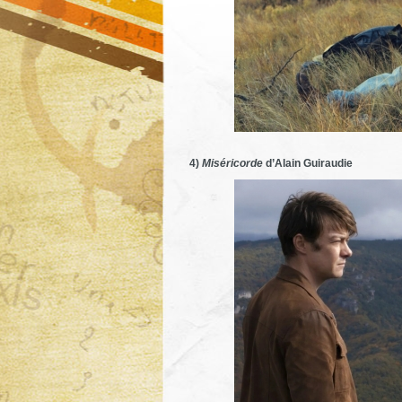
4)
Miséricorde
d’Alain Guiraudie