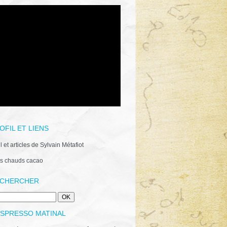
OFIL ET LIENS
il et articles de Sylvain Métafiot
s chauds cacao
CHERCHER
ESPRESSO MATINAL