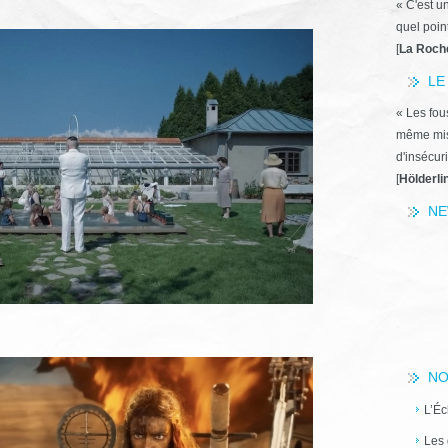
« C'est u
quel poin
[
La Roch
LE
« Les fous
même miss
d'insécuri
[
Hölderli
NE
NO
L’Éc
Les 