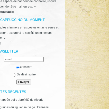
ne espèce de bonheur de connaître jusqu'à
t on doit être malheureux. »
efoucauld
]
 CAPPUCCINO DU MOMENT
, les criminels et les poètes ont une seule et
ion : assurer à la société un minimum
té. »
n
]
WSLETTER
S'inscrire
Se désinscrire
TES RÉCENTES
happée belle : bref été de rêverie
graines du figuier sauvage : l’ennemi