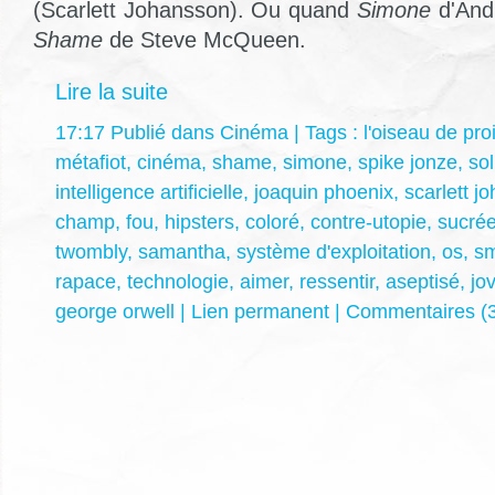
(Scarlett Johansson). Ou quand
Simone
d'Andr
Shame
de Steve McQueen.
Lire la suite
17:17 Publié dans
Cinéma
| Tags :
l'oiseau de pro
métafiot
,
cinéma
,
shame
,
simone
,
spike jonze
,
sol
intelligence artificielle
,
joaquin phoenix
,
scarlett j
champ
,
fou
,
hipsters
,
coloré
,
contre-utopie
,
sucré
twombly
,
samantha
,
système d'exploitation
,
os
,
sm
rapace
,
technologie
,
aimer
,
ressentir
,
aseptisé
,
jov
george orwell
|
Lien permanent
|
Commentaires (3