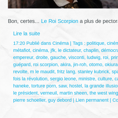
Bon, certes...
Le Roi Scorpion
a plus de pector
Lire la suite
17:20 Publié dans
Cinéma
| Tags :
politique
,
ciné
métafiot
,
cinéma
,
jfk
,
le dictateur
,
chaplin
,
démocra
empereur
,
droite
,
gauche
,
visconti
,
ludwig
,
roi
,
pri
guépard
,
roi scorpion
,
akira
,
jin-roh
,
otomo
,
okiura
revolte
,
m le maudit
,
fritz lang
,
stanley kubrick
,
sp
fois la révolution
,
sergio leone
,
ministre
,
culture
,
c
haneke
,
torture porn
,
saw
,
hostel
,
la grande illusi
le président
,
verneuil
,
martin sheen
,
the west win
pierre schoeller
,
guy debord
|
Lien permanent
|
Co