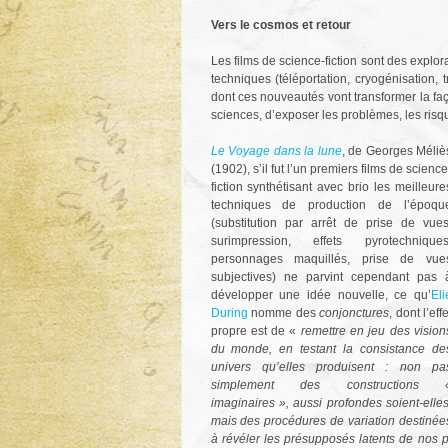
Vers le cosmos et retour
Les films de science-fiction sont des explo
techniques (téléportation, cryogénisation, t
dont ces nouveautés vont transformer la faço
sciences, d’exposer les problèmes, les risq
Le Voyage dans la lune
, de Georges Méliè
(1902), s’il fut l’un premiers films de science
fiction synthétisant avec brio les meilleure
techniques de production de l’époqu
(substitution par arrêt de prise de vues
surimpression, effets pyrotechniques
personnages maquillés, prise de vue
subjectives) ne parvint cependant pas 
développer une idée nouvelle, ce qu’
Eli
During
nomme des
conjonctures
, dont l’effe
propre est de «
remettre en jeu des vision
du monde, en testant la consistance de
univers qu’elles produisent : non pa
simplement des constructions 
imaginaires », aussi profondes soient-elles
mais des procédures de variation destinée
à révéler les présupposés latents de nos 