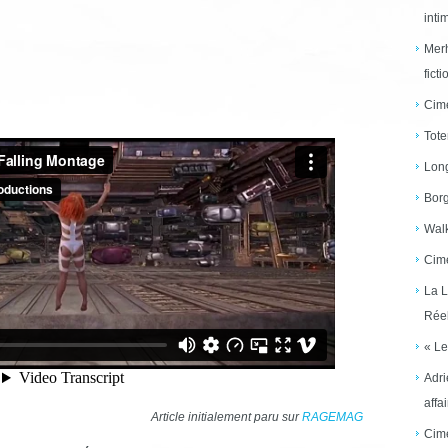
inti
Merh
ficti
Cime
Tote
Long
Borg
Walk
Cime
La L
Réel
« Le
Adri
affai
Article initialement paru sur
RAGEMAG
Cime