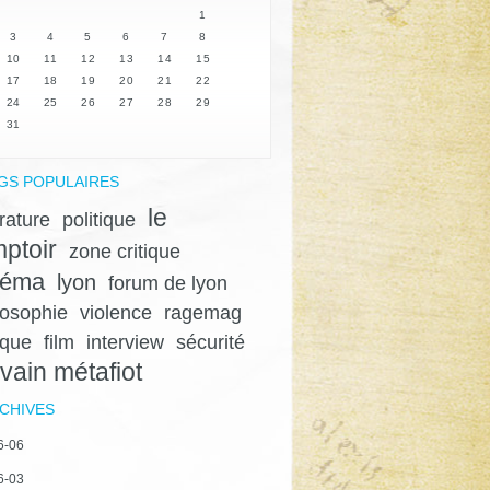
1
3
4
5
6
7
8
10
11
12
13
14
15
17
18
19
20
21
22
24
25
26
27
28
29
31
GS POPULAIRES
le
érature
politique
ptoir
zone critique
néma
lyon
forum de lyon
losophie
violence
ragemag
ique
film
interview
sécurité
lvain métafiot
CHIVES
6-06
6-03