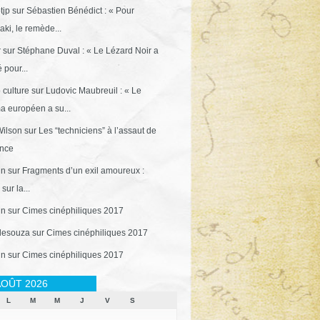
tjp
sur
Sébastien Bénédict : « Pour
ki, le remède...
r
sur
Stéphane Duval : « Le Lézard Noir a
 pour...
 culture
sur
Ludovic Maubreuil : « Le
a européen a su...
ilson
sur
Les “techniciens” à l’assaut de
ance
in
sur
Fragments d’un exil amoureux :
sur la...
in
sur
Cimes cinéphiliques 2017
desouza
sur
Cimes cinéphiliques 2017
in
sur
Cimes cinéphiliques 2017
OÛT 2026
L
M
M
J
V
S