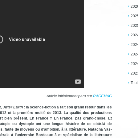
202
202
202
202
202
202
202
202
Tout
Article initialement paru sur
RAGEMAG
n, After Earth
: la science-fiction a fait son grand retour dans les
2012 et la première moitié de 2013. La qualité des productions
st bien présent. En France ? En France, pas grand-chose. Et
re-utopie ou dystopie ont une longue histoire de ce côté-là de
ps, faute de moyens ou d’ambition, à la littérature. Natacha Vas-
rale à l’université Bordeaux 3 et spécialiste de la littérature