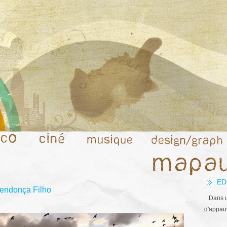
ED
Mendonça Filho
Dans u
d'appauv