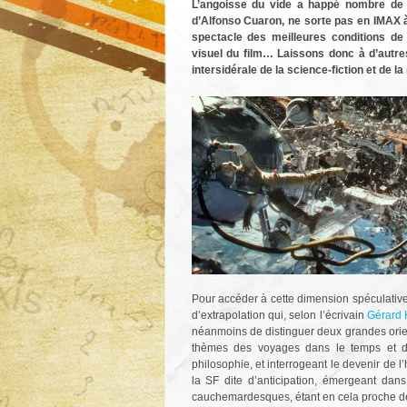
L’angoisse du vide a happé nombre de
d’Alfonso Cuaron, ne sorte pas en IMAX à
spectacle des meilleures conditions de
visuel du film… Laissons donc à d’autr
intersidérale de la science-fiction et de 
Pour accéder à cette dimension spéculative,
d’extrapolation qui, selon l’écrivain
Gérard 
néanmoins de distinguer deux grandes orient
thèmes des voyages dans le temps et da
philosophie, et interrogeant le devenir de l’
la SF dite d’anticipation, émergeant dan
cauchemardesques, étant en cela proche des