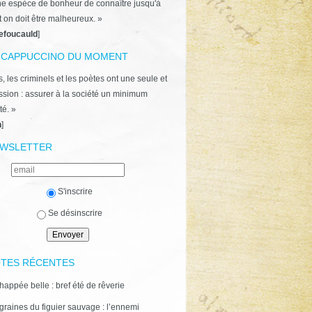
ne espèce de bonheur de connaître jusqu'à
t on doit être malheureux. »
efoucauld
]
 CAPPUCCINO DU MOMENT
, les criminels et les poètes ont une seule et
ion : assurer à la société un minimum
té. »
n
]
WSLETTER
S'inscrire
Se désinscrire
TES RÉCENTES
happée belle : bref été de rêverie
graines du figuier sauvage : l’ennemi