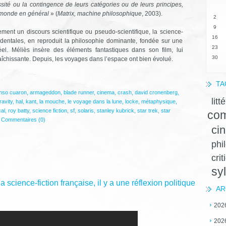
sité ou la contingence de leurs catégories ou de leurs principes,
n monde en général
» (
Matrix, machine philosophique
, 2003).
2
9
ement un discours scientifique ou pseudo-scientifique, la science-
16
ccidentales, en reproduit la philosophie dominante, fondée sur une
23
éel. Méliès insère des éléments fantastiques dans son film, lui
30
aîchissante. Depuis, les voyages dans l’espace ont bien évolué.
TA
onso cuaron
,
armageddon
,
blade runner
,
cinema
,
crash
,
david cronenberg
,
litt
ravity
,
hal
,
kant
,
la mouche
,
le voyage dans la lune
,
locke
,
métaphysique
,
al
,
roy batty
,
science fiction
,
sf
,
solaris
,
stanley kubrick
,
star trek
,
star
com
|
Commentaires (0)
ci
phi
crit
sy
science-fiction française, il y a une réflexion politique
AR
202
202