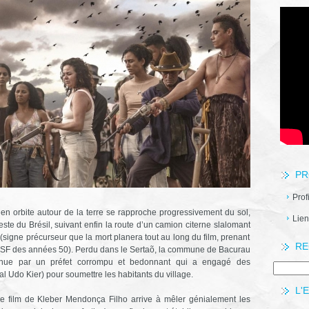
PR
Prof
 orbite autour de la terre se rapproche progressivement du sol,
Lien
ste du Brésil, suivant enfin la route d’un camion citerne slalomant
 (signe précurseur que la mort planera tout au long du film, prenant
RE
es SF des années 50). Perdu dans le Sertaõ, la commune de Bacurau
tenue par un préfet corrompu et bedonnant qui a engagé des
 Udo Kier) pour soumettre les habitants du village.
L'
me film de Kleber Mendonça Filho arrive à mêler génialement les