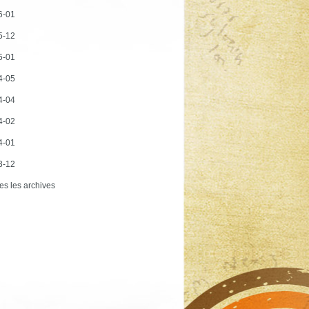
6-01
5-12
5-01
4-05
4-04
4-02
4-01
3-12
es les archives