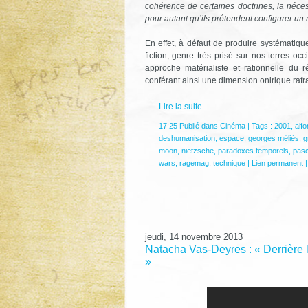
cohérence de certaines doctrines, la néces
pour autant qu’ils prétendent configurer u
En effet, à défaut de produire systématiqu
fiction, genre très prisé sur nos terres o
approche matérialiste et rationnelle du r
conférant ainsi une dimension onirique rafr
Lire la suite
17:25 Publié dans
Cinéma
| Tags :
2001
,
alf
deshumanisation
,
espace
,
georges méliès
,
g
moon
,
nietzsche
,
paradoxes temporels
,
pasc
wars
,
ragemag
,
technique
|
Lien permanent
jeudi, 14 novembre 2013
Natacha Vas-Deyres : « Derrière la 
»