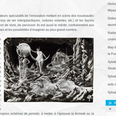
micho
Miyaza
rateurs spéculatifs de l’innovation mettant en scène des nouveautés
Didie
rous de ver intergalactiques, voitures volantes, etc.) et les façons
œuvré
n de vivre, de percevoir. Ils ont aussi le mérite, contrairement aux
ues et les possibilités d’imaginer au plus grand nombre.
Radio
s
ciném
-
May W
s
e
la Fr
,
Sylva
,
s
Seule 
à
e
Sylva
t
anto 
s
s
Sylva
s
«
A
,
s
D
propres schémas de pensée, à mettre à l’épreuve la fermeté ou la