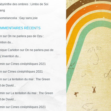
abyrinthe des ombres : Limbo de Soi
ang
omelancolia : Gay sans joie
MMENTAIRES RÉCENTS
in
sur
On ne parlera pas de Ozu :
ntion du...
ique Carleton
sur
On ne parlera pas de
L’invention du...
min
sur
Cimes cinéphiliques 2021
in
sur
Cimes cinéphiliques 2021
in
sur
La tentation du mal : The Green
 de David...
min
sur
La tentation du mal : The Green
 de David...
min
sur
Cimes cinéphiliques 2021