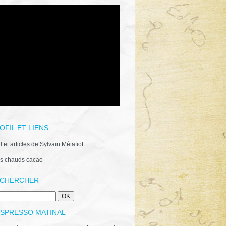
OFIL ET LIENS
il et articles de Sylvain Métafiot
s chauds cacao
CHERCHER
ESPRESSO MATINAL