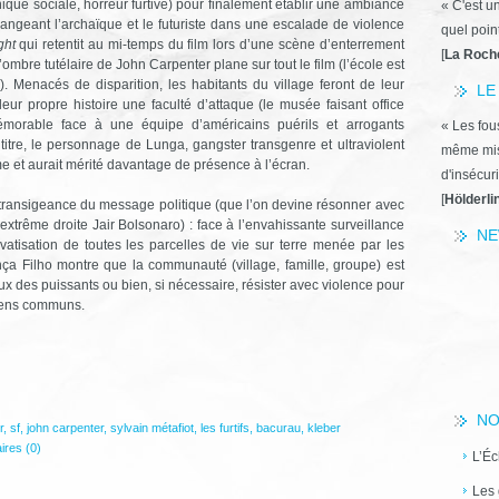
nique sociale, horreur furtive) pour finalement établir une ambiance
« C'est u
ngeant l’archaïque et le futuriste dans une escalade de violence
quel poin
ght
qui retentit au mi-temps du film lors d’une scène d’enterrement
[
La Roch
ombre tutélaire de John Carpenter plane sur tout le film (l’école est
). Menacés de disparition, les habitants du village feront de leur
LE
 leur propre histoire une faculté d’attaque (le musée faisant office
mémorable face à une équipe d’américains puérils et arrogants
« Les fous
itre, le personnage de Lunga, gangster transgenre et ultraviolent
même miss
me et aurait mérité davantage de présence à l’écran.
d'insécuri
[
Hölderli
’intransigeance du message politique (que l’on devine résonner avec
’extrême droite Jair Bolsonaro) : face à l’envahissante surveillance
NE
ivatisation de toutes les parcelles de vie sur terre menée par les
onça Filho montre que la communauté (village, famille, groupe) est
ux des puissants ou bien, si nécessaire, résister avec violence pour
biens communs.
NO
r
,
sf
,
john carpenter
,
sylvain métafiot
,
les furtifs
,
bacurau
,
kleber
res (0)
L’Éc
Les 