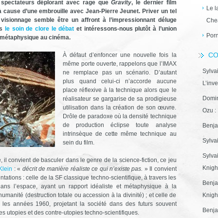
 spectateurs déplorant avec rage que
Gravity
, le dernier film
Le l
 cause d’une embrouille avec Jean-Pierre Jeunet. Priver un tel
 visionnage semble être un affront à l’impressionnant déluge
Che
es
le soin de clore le débat
et intéressons-nous plutôt à l’union
Porn
la métaphysique au cinéma.
CO
À défaut d’enfoncer une nouvelle fois la
même porte ouverte, rappelons que l’IMAX
Sylva
ne remplace pas un scénario. D’autant
plus quand celui-ci n’accorde aucune
L’inve
place réflexive à la technique alors que le
Domin
réalisateur se gargarise de sa prodigieuse
utilisation dans la création de son œuvre.
Ozu : 
Drôle de paradoxe où la densité technique
de production éclipse toute analyse
Benja
intrinsèque de cette même technique au
Sylva
sein du film.
Sylva
 il convient de basculer dans le genre de la science-fiction, ce jeu
Knight
Klein
: «
décrit de manière réaliste ce qui n’existe pas.
» Il convient
ations : celle de la SF classique techno-scientifique, à travers les
Benja
ns l’espace, ayant un rapport idéaliste et métaphysique à la
humanité (destruction totale ou accession à la divinité) ; et celle de
Knight
s les années 1960, projetant la société dans des futurs souvent
Benja
 utopies et des contre-utopies techno-scientifiques.