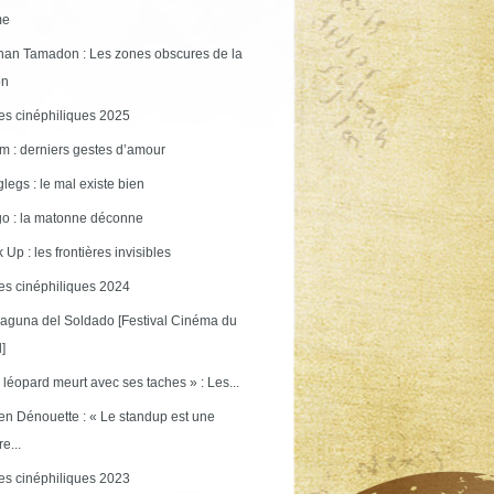
me
an Tamadon : Les zones obscures de la
on
s cinéphiliques 2025
m : derniers gestes d’amour
legs : le mal existe bien
o : la matonne déconne
 Up : les frontières invisibles
s cinéphiliques 2024
aguna del Soldado [Festival Cinéma du
]
 léopard meurt avec ses taches » : Les...
en Dénouette : « Le standup est une
re...
s cinéphiliques 2023