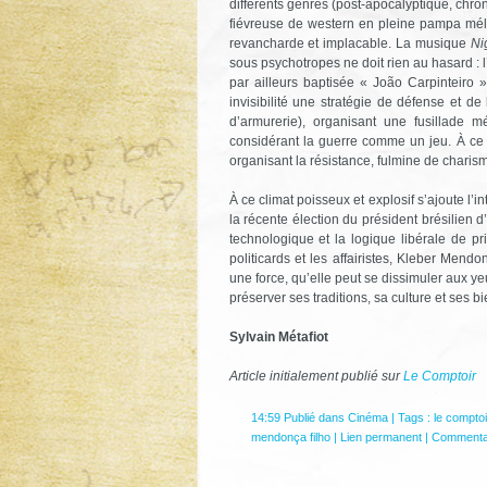
différents genres (post-apocalyptique, chro
fiévreuse de western en pleine pampa méla
revancharde et implacable. La musique
Ni
sous psychotropes ne doit rien au hasard : l’
par ailleurs baptisée « João Carpinteiro »
invisibilité une stratégie de défense et de
d’armurerie), organisant une fusillade 
considérant la guerre comme un jeu. À ce t
organisant la résistance, fulmine de charis
À ce climat poisseux et explosif s’ajoute l
la récente élection du président brésilien d
technologique et la logique libérale de pr
politicards et les affairistes, Kleber Mend
une force, qu’elle peut se dissimuler aux ye
préserver ses traditions, sa culture et ses 
Sylvain Métafiot
Article initialement publié sur
Le Comptoir
14:59 Publié dans
Cinéma
| Tags :
le comptoi
mendonça filho
|
Lien permanent
|
Commentai