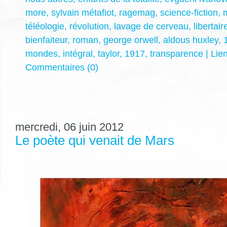
more
,
sylvain métafiot
,
ragemag
,
science-fiction
,
téléologie
,
révolution
,
lavage de cerveau
,
libertair
bienfaiteur
,
roman
,
george orwell
,
aldous huxley
,
mondes
,
intégral
,
taylor
,
1917
,
transparence
|
Lie
Commentaires (0)
mercredi, 06 juin 2012
Le poète qui venait de Mars