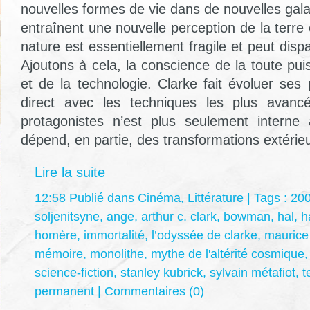
nouvelles formes de vie dans de nouvelles gal
entraînent une nouvelle perception de la terre
nature est essentiellement fragile et peut dispa
Ajoutons à cela, la conscience de la toute pu
et de la technologie. Clarke fait évoluer ses
direct avec les techniques les plus avancé
protagonistes n’est plus seulement intern
dépend, en partie, des transformations extérie
Lire la suite
12:58 Publié dans
Cinéma
,
Littérature
| Tags :
20
soljenitsyne
,
ange
,
arthur c. clark
,
bowman
,
hal
,
h
homère
,
immortalité
,
l’odyssée de clarke
,
mauric
mémoire
,
monolithe
,
mythe de l'altérité cosmique
science-fiction
,
stanley kubrick
,
sylvain métafiot
,
t
permanent
|
Commentaires (0)