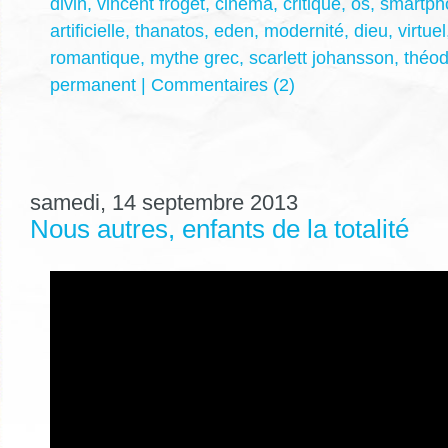
divin
,
vincent froget
,
cinéma
,
critique
,
os
,
smartph
artificielle
,
thanatos
,
eden
,
modernité
,
dieu
,
virtuel
romantique
,
mythe grec
,
scarlett johansson
,
théo
permanent
|
Commentaires (2)
samedi, 14 septembre 2013
Nous autres, enfants de la totalité