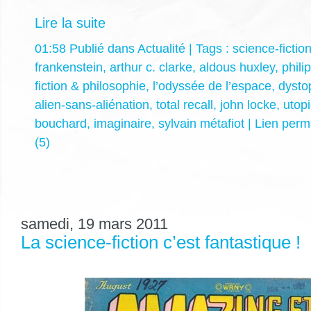
Lire la suite
01:58 Publié dans
Actualité
| Tags :
science-fictio
frankenstein
,
arthur c. clarke
,
aldous huxley
,
philip
fiction & philosophie
,
l’odyssée de l’espace
,
dysto
alien-sans-aliénation
,
total recall
,
john locke
,
utop
bouchard
,
imaginaire
,
sylvain métafiot
|
Lien perm
(5)
samedi, 19 mars 2011
La science-fiction c’est fantastique !