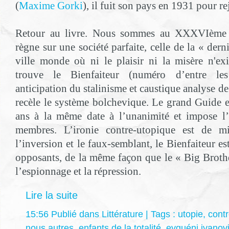
(
Maxime Gorki
), il fuit son pays en 1931 pour re
Retour au livre. Nous sommes au XXXVIème si
règne sur une société parfaite, celle de la « dern
ville monde où ni le plaisir ni la misère n'e
trouve le Bienfaiteur (numéro d’entre les
anticipation du stalinisme et caustique analyse de
recèle le système bolchevique. Le grand Guide es
ans à la même date à l’unanimité et impose l
membres. L’ironie contre-utopique est de m
l’inversion et le faux-semblant, le Bienfaiteur es
opposants, de la même façon que le « Big Broth
l’espionnage et la répression.
Lire la suite
15:56 Publié dans
Littérature
| Tags :
utopie
,
contr
nous autres
,
enfants de la totalité
,
evguéni ivanov