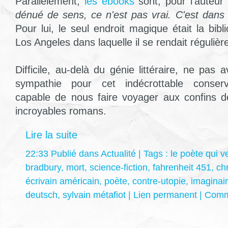
Parallèlement,
les ebooks
sont, pour l'auteu
dénué de sens, ce n'est pas vrai. C'est dans l
Pour lui, le seul endroit magique était la bib
Los Angeles dans laquelle il se rendait réguliè
Difficile, au-delà du génie littéraire, ne pas
sympathie pour cet indécrottable conser
capable de nous faire voyager aux confins d
incroyables romans.
Lire la suite
22:33 Publié dans
Actualité
| Tags :
le poète qui v
bradbury
,
mort
,
science-fiction
,
fahrenheit 451
,
ch
écrivain américain
,
poète
,
contre-utopie
,
imaginai
deutsch
,
sylvain métafiot
|
Lien permanent
|
Comme