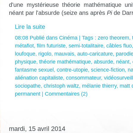
d'une mystérieuse théorie mathématique unif
néant par l'absurde (seize ans après
Pi
de Darr
Lire la suite
08:08 Publié dans
Cinéma
| Tags :
zero theorem
,
métafiot
,
film futuriste
,
semi-totalitaire
,
câbles fluo
loufoque
,
rigolo
,
mauvais
,
auto-caricature
,
parodi
physique
,
théorie mathématique
,
absurde
,
néant
,
fantasme sexuel
,
contre-utopie
,
science-fiction
,
na
aliénation capitaliste
,
consommateur
,
vidéosurveil
sociopathe
,
christoph waltz
,
mélanie thierry
,
matt
permanent
|
Commentaires (2)
mardi, 15 avril 2014