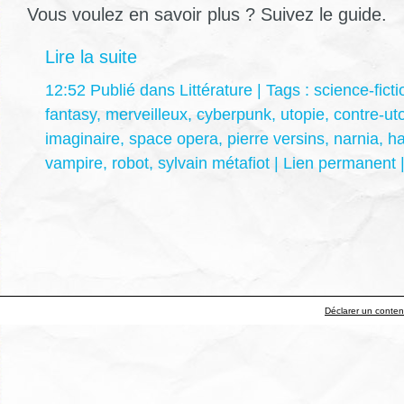
Vous voulez en savoir plus ? Suivez le guide.
Lire la suite
12:52 Publié dans
Littérature
| Tags :
science-ficti
fantasy
,
merveilleux
,
cyberpunk
,
utopie
,
contre-ut
imaginaire
,
space opera
,
pierre versins
,
narnia
,
ha
vampire
,
robot
,
sylvain métafiot
|
Lien permanent
Déclarer un contenu 