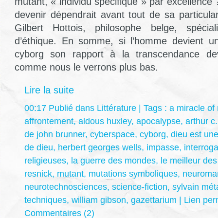
mutant, « individu spécifique » par excellence
devenir dépendrait avant tout de sa particula
Gilbert Hottois, philosophe belge, spécia
d’éthique. En somme, si l’homme devient u
cyborg son rapport à la transcendance devi
comme nous le verrons plus bas.
Lire la suite
00:17 Publié dans
Littérature
| Tags :
a miracle of
affrontement
,
aldous huxley
,
apocalypse
,
arthur c.
de john brunner
,
cyberspace
,
cyborg
,
dieu est une
de dieu
,
herbert georges wells
,
impasse
,
interrog
religieuses
,
la guerre des mondes
,
le meilleur de
resnick
,
mutant
,
mutations symboliques
,
neuroma
neurotechnosciences
,
science-fiction
,
sylvain méta
techniques
,
william gibson
,
gazettarium
|
Lien pe
Commentaires (2)