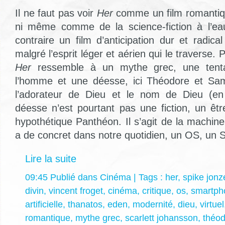
Il ne faut pas voir
Her
comme un film romantiqu
ni même comme de la science-fiction à l’ea
contraire un film d’anticipation dur et radi
malgré l’esprit léger et aérien qui le traverse.
Her
ressemble à un mythe grec, une tenta
l’homme et une déesse, ici Théodore et Sama
l’adorateur de Dieu et le nom de Dieu (en
déesse n’est pourtant pas une fiction, un êt
hypothétique Panthéon. Il s’agit de la machine
a de concret dans notre quotidien, un OS, un
Lire la suite
09:45 Publié dans
Cinéma
| Tags :
her
,
spike jonz
divin
,
vincent froget
,
cinéma
,
critique
,
os
,
smartph
artificielle
,
thanatos
,
eden
,
modernité
,
dieu
,
virtuel
romantique
,
mythe grec
,
scarlett johansson
,
théo