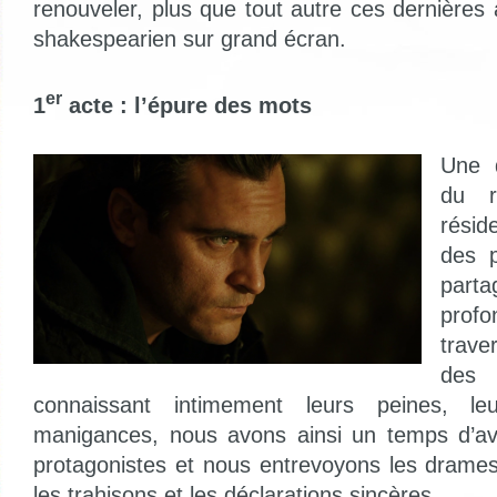
renouveler, plus que tout autre ces dernières a
shakespearien sur grand écran.
er
1
acte : l’épure des mots
Une 
du r
résid
des p
parta
prof
trav
des
connaissant intimement leurs peines, le
manigances, nous avons ainsi un temps d’av
protagonistes et nous entrevoyons les drames 
les trahisons et les déclarations sincères.