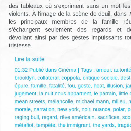
des tableaux où s’expriment sans un mot les
violents. À l’image de la scène de deuil, dans
les principaux membres de la famille ré
s’échangent seulement des regards et d
dévoilant ainsi par des gestes impuissants to
tristesse.
Lire la suite
01:32 Publié dans
Cinéma
| Tags :
amour
,
autorit
brooklyn
,
collateral
,
coppola
,
critique sociale
,
dest
épure
,
famille
,
fatalité
,
fou
,
geste
,
heat
,
illusion
,
ja
jugement
,
la nuit nous appartient
,
le parrain
,
littl
mean streets
,
mélancolie
,
michael mann
,
milieu
,
m
morale
,
narration
,
new-york
,
noir
,
nuance
,
polar
,
p
raging bull
,
regard
,
rêve américain
,
sacrifices
,
sco
métafiot
,
tempête
,
the immigrant
,
the yards
,
tragé