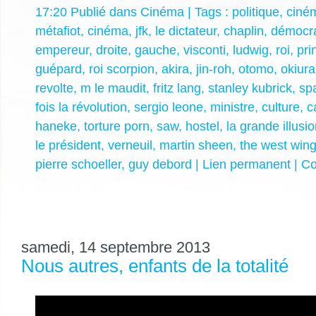
17:20 Publié dans
Cinéma
| Tags :
politique
,
ciné
métafiot
,
cinéma
,
jfk
,
le dictateur
,
chaplin
,
démocra
empereur
,
droite
,
gauche
,
visconti
,
ludwig
,
roi
,
pri
guépard
,
roi scorpion
,
akira
,
jin-roh
,
otomo
,
okiura
revolte
,
m le maudit
,
fritz lang
,
stanley kubrick
,
sp
fois la révolution
,
sergio leone
,
ministre
,
culture
,
c
haneke
,
torture porn
,
saw
,
hostel
,
la grande illusi
le président
,
verneuil
,
martin sheen
,
the west win
pierre schoeller
,
guy debord
|
Lien permanent
|
Co
samedi, 14 septembre 2013
Nous autres, enfants de la totalité