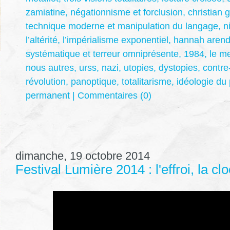
zamiatine
,
négationnisme et forclusion
,
christian 
technique moderne et manipulation du langage
,
n
l’altérité
,
l’impérialisme exponentiel
,
hannah arend
systématique et terreur omniprésente
,
1984
,
le m
nous autres
,
urss
,
nazi
,
utopies
,
dystopies
,
contre
révolution
,
panoptique
,
totalitarisme
,
idéologie du 
permanent
|
Commentaires (0)
dimanche, 19 octobre 2014
Festival Lumière 2014 : l'effroi, la cl