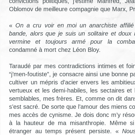
convictions politiques, j’estime Manfred, J
Oblomov de meilleure compagnie que Marx, Pr
«
On a cru voir en moi un anarchiste affilié
bande, alors que je suis un solitaire et doux
vermine et toujours armé pour la comb
condamné à mort chez Léon Bloy.
Taraudé par mes contradictions intimes et foin
“j’men-foutiste”, je consacre ainsi une bonne 
cultiver un mépris d’acier envers les ambitieux
vertueux et les demi-habiles, les sectaires et
semblables, mes frères. Et, comme on dit dans l
s’est sacré. De sorte que l’amour des miens co
mes accès de cynisme. Je dois donc m’y résou
à la hauteur de ma misanthropie. Même si 
étranger au temps présent persiste. «
Nous