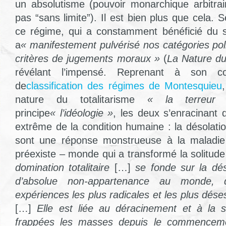
un absolutisme (pouvoir monarchique arbitrai
pas “sans limite”). Il est bien plus que cela.
ce régime, qui a constamment bénéficié du 
a
« manifestement pulvérisé nos catégories pol
critères de jugements moraux »
(
La Nature du 
révélant l’impensé. Reprenant à son co
de
classification des régimes de Montesquieu
nature du totalitarisme
« la terreur
principe
« l’idéologie »
, les deux s’enracinant
extrême de la condition humaine : la désolatio
sont une réponse monstrueuse à la maladie
préexiste – monde qui a transformé la solitude
domination totalitaire
[…]
se fonde sur la dés
d’absolue non-appartenance au monde, 
expériences les plus radicales et les plus dé
[…]
Elle est liée au déracinement et à la s
frappées les masses depuis le commencemen