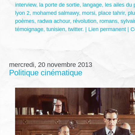
interview
,
la porte de sortie
,
langage
,
les ailes du 
lyon 2
,
mohamed salmawy
,
morsi
,
place tahrir
,
pl
poèmes
,
radwa achour
,
révolution
,
romans
,
sylvai
témoignage
,
tunisien
,
twitter.
|
Lien permanent
|
C
mercredi, 20 novembre 2013
Politique cinématique