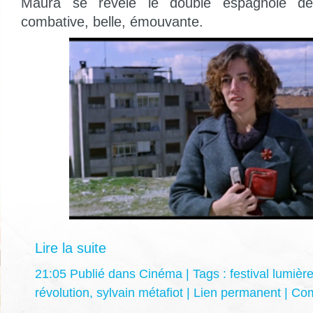
Maura se révèle le double espagnole d
combative, belle, émouvante.
Lire la suite
21:05 Publié dans
Cinéma
| Tags :
festival lumièr
révolution
,
sylvain métafiot
|
Lien permanent
|
Com