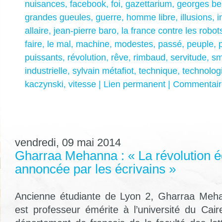
nuisances
,
facebook
,
foi
,
gazettarium
,
georges be
grandes gueules
,
guerre
,
homme libre
,
illusions
,
i
allaire
,
jean-pierre baro
,
la france contre les robot
faire
,
le mal
,
machine
,
modestes
,
passé
,
peuple
,
puissants
,
révolution
,
rêve
,
rimbaud
,
servitude
,
sm
industrielle
,
sylvain métafiot
,
technique
,
technolog
kaczynski
,
vitesse
|
Lien permanent
|
Commentaire
vendredi, 09 mai 2014
Gharraa Mehanna : « La révolution é
annoncée par les écrivains »
Ancienne étudiante de Lyon 2, Gharraa Meh
est professeur émérite à l’université du Cair