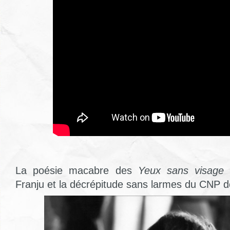
La poésie macabre des
Yeux sans visage
(
Franju et la décrépitude sans larmes du CNP d