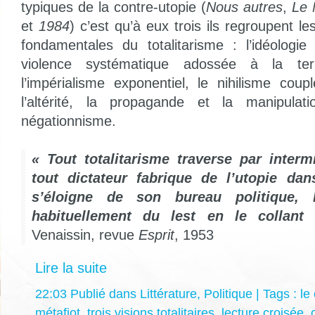
typiques de la contre-utopie (
Nous autres
,
Le 
et
1984
) c’est qu’à eux trois ils regroupent le
fondamentales du totalitarisme : l’idéologie
violence systématique adossée à la terr
l’impérialisme exponentiel, le nihilisme cou
l’altérité, la propagande et la manipulat
négationnisme.
« Tout totalitarisme traverse par intermi
tout dictateur fabrique de l’utopie da
s’éloigne de son bureau politique, l
habituellement du lest en le collant
Venaissin, revue
Esprit
, 1953
Lire la suite
22:03 Publié dans
Littérature
,
Politique
| Tags :
le
métafiot
,
trois visions totalitaires
,
lecture croisée
,