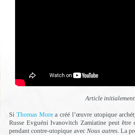
Article initialemen
Si
Thomas More
a créé l’œuvre utopique arché
Russe Evguéni Ivanovitch Zamiatine peut être
pendant contre-utopique avec
Nous autres
. La p