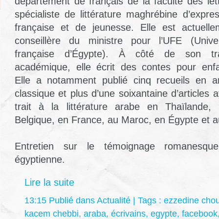
département de français de la faculté des let
spécialiste de littérature maghrébine d’expre
française et de jeunesse. Elle est actuelle
conseillère du ministre pour l’UFE (Univer
française d’Égypte). À côté de son tra
académique, elle écrit des contes pour enfa
Elle a notamment publié cinq recueils en a
classique et plus d’une soixantaine d’articles 
trait à la littérature arabe en Thaïlande,
Belgique, en France, au Maroc, en Égypte et a
Entretien sur le témoignage romanesque
égyptienne.
Lire la suite
13:15 Publié dans
Actualité
| Tags :
ezzedine chou
kacem chebbi
,
araba
,
écrivains
,
egypte
,
facebook