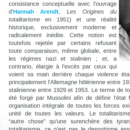
consistance conceptuelle avec l’ouvrage
d’
Hannah Arendt
,
Les Origines du
totalitarisme
en 1951) et une réalité
historique, exclusivement moderne et
radicalement inédite. Cette notion est
toutefois rejetée par certains refusant
toute comparaison, même globale, entre
les régimes nazi et stalinien ; et, a
contrario, élargie à l’excès par ceux qui
voient sa main derrière chaque violence éta
principalement l’Allemagne hitlérienne entre 1
stalinienne entre 1929 et 1953. Le terme de to
été forgé par Mussolini afin de définir l’éta
organisation intégrale de toutes les forces ex
unité de toutes les valeurs. Le totalitaris
“autre chose” qu’une surenchère des tyran
totalitarisme, ce n’est pas le despotisme as