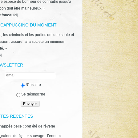
ne espèce de bonheur de connaître jusqu'à
t on doit être malheureux. »
efoucauld
]
 CAPPUCCINO DU MOMENT
, les criminels et les poètes ont une seule et
ion : assurer à la société un minimum
té. »
n
]
WSLETTER
S'inscrire
Se désinscrire
TES RÉCENTES
happée belle : bref été de rêverie
graines du figuier sauvage : l’ennemi