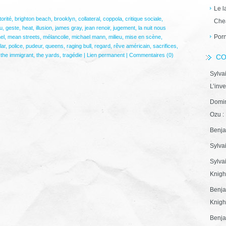
Le l
orité
,
brighton beach
,
brooklyn
,
collateral
,
coppola
,
critique sociale
,
Che
u
,
geste
,
heat
,
illusion
,
james gray
,
jean renoir
,
jugement
,
la nuit nous
Porn
el
,
mean streets
,
mélancolie
,
michael mann
,
milieu
,
mise en scène
,
lar
,
police
,
pudeur
,
queens
,
raging bull
,
regard
,
rêve américain
,
sacrifices
,
,
the immigrant
,
the yards
,
tragédie
|
Lien permanent
|
Commentaires (0)
CO
Sylva
L’inve
Domin
Ozu : 
Benja
Sylva
Sylva
Knight
Benja
Knight
Benja