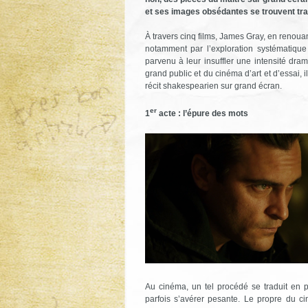
et ses images obsédantes se trouvent tr
À travers cinq films, James Gray, en renoua
notamment par l’exploration systématique 
parvenu à leur insuffler une intensité dr
grand public et du cinéma d’art et d’essai, i
récit shakespearien sur grand écran.
er
1
acte : l’épure des mots
Au cinéma, un tel procédé se traduit en pr
parfois s’avérer pesante. Le propre du cin