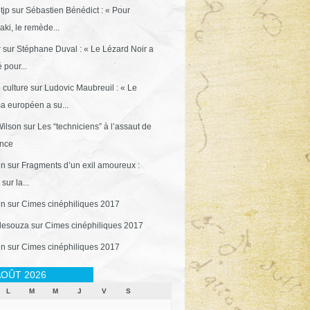
tjp
sur
Sébastien Bénédict : « Pour
ki, le remède...
r
sur
Stéphane Duval : « Le Lézard Noir a
 pour...
 culture
sur
Ludovic Maubreuil : « Le
a européen a su...
ilson
sur
Les “techniciens” à l’assaut de
ance
in
sur
Fragments d’un exil amoureux :
sur la...
in
sur
Cimes cinéphiliques 2017
desouza
sur
Cimes cinéphiliques 2017
in
sur
Cimes cinéphiliques 2017
OÛT 2026
L
M
M
J
V
S