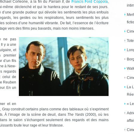
Michael Corleone, à la fin du
Parrain II
, de
Francis Ford Coppola
,
inti
ui-même déclenché et qui le hantera pour le restant de ses jours.
d’une grande pudeur qui dévoile les sentiments les plus enfouis
Merh
egards, les gestes ou les respirations, leurs sentiments les plus
ficti
des scènes d’une humanité vibrante. De fait, l’essence de l’écriture
age vers des films peu bavards, mais non moins intenses.
Cime
de ne pas
Tote
 Il y a une
ulgaire, et
Long
n premier
Borg
r d’un fils
ine à New-
Walk
es regards
: celui de
Cime
 de Reuben
La L
eur. En un
Réel
mer et en
« Le
, Gray construit certains plans comme des tableaux où s’expriment
Adri
ts. À l’image de la scène de deuil, dans
The Yards
(2000), où les
 dans le salon s’échangent seulement des regards et des mains
affai
ssants toute leur rage et leur tristesse.
Cime