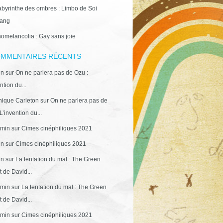
abyrinthe des ombres : Limbo de Soi
ang
omelancolia : Gay sans joie
MMENTAIRES RÉCENTS
in
sur
On ne parlera pas de Ozu :
ntion du...
ique Carleton
sur
On ne parlera pas de
L’invention du...
min
sur
Cimes cinéphiliques 2021
in
sur
Cimes cinéphiliques 2021
in
sur
La tentation du mal : The Green
 de David...
min
sur
La tentation du mal : The Green
 de David...
min
sur
Cimes cinéphiliques 2021