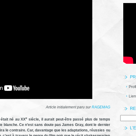
PR
Prof
Lien
Article initialement paru sur
RAGEMAG
RE
e
 était né au XX
siècle, il aurait peut-être passé plus de temps
le blanche. Ce n’est sans doute pas James Gray, dont le dernier
L'
 dira le contraire. Car, davantage que les adaptations, réussies ou
 c’est à travers le genre du film noir que le récit shakespearien