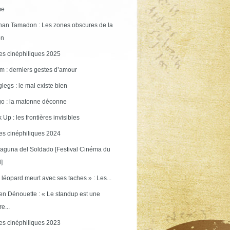
me
an Tamadon : Les zones obscures de la
on
s cinéphiliques 2025
m : derniers gestes d’amour
legs : le mal existe bien
o : la matonne déconne
 Up : les frontières invisibles
s cinéphiliques 2024
aguna del Soldado [Festival Cinéma du
]
 léopard meurt avec ses taches » : Les...
en Dénouette : « Le standup est une
re...
s cinéphiliques 2023