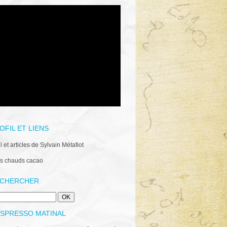
OFIL ET LIENS
il et articles de Sylvain Métafiot
s chauds cacao
CHERCHER
ESPRESSO MATINAL