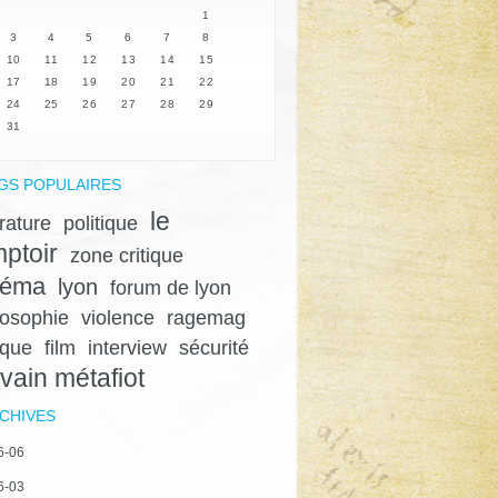
1
3
4
5
6
7
8
10
11
12
13
14
15
17
18
19
20
21
22
24
25
26
27
28
29
31
GS POPULAIRES
le
érature
politique
ptoir
zone critique
néma
lyon
forum de lyon
losophie
violence
ragemag
ique
film
interview
sécurité
lvain métafiot
CHIVES
6-06
6-03