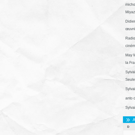
micho
Miyaza
Didie
œuvré
Radio
ciném
May W
la Fr
Sylva
Seule 
Sylva
anto 
Sylva
A
D