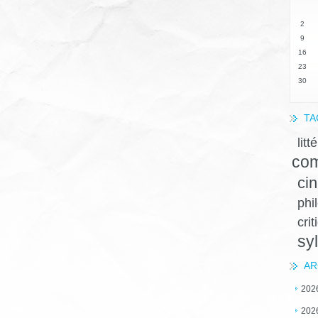
2
9
16
23
30
TA
litt
com
ci
phi
crit
sy
AR
202
202