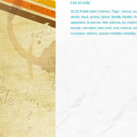
Lire la suite
01:32 Publié dans
Cinéma
| Tags :
amour
,
aut
destin
,
deuil
,
drame
,
épure
,
famille
,
fatalité
,
fo
appartient
,
le parrain
,
little odessa
,
loi
,
matern
morale
,
narration
,
new-york
,
noir
,
nuance
,
po
scorsese
,
silence
,
sylvain métafiot
,
tempête