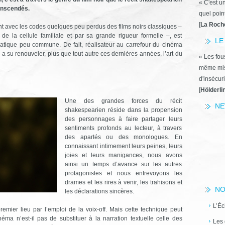
« C'est u
anscendés.
quel poin
[
La Roch
nt avec les codes quelques peu perdus des films noirs classiques –
de la cellule familiale et par sa grande rigueur formelle –, est
LE
amatique peu commune. De fait, réalisateur au carrefour du cinéma
l a su renouveler, plus que tout autre ces dernières années, l’art du
« Les fous
même miss
d'insécuri
[
Hölderli
Une des grandes forces du récit
NE
shakespearien réside dans la propension
des personnages à faire partager leurs
sentiments profonds au lecteur, à travers
des apartés ou des monologues. En
connaissant intimement leurs peines, leurs
joies et leurs manigances, nous avons
ainsi un temps d’avance sur les autres
protagonistes et nous entrevoyons les
drames et les rires à venir, les trahisons et
NO
les déclarations sincères.
L’Éc
emier lieu par l’emploi de la voix-off. Mais cette technique peut
éma n’est-il pas de substituer à la narration textuelle celle des
Les 