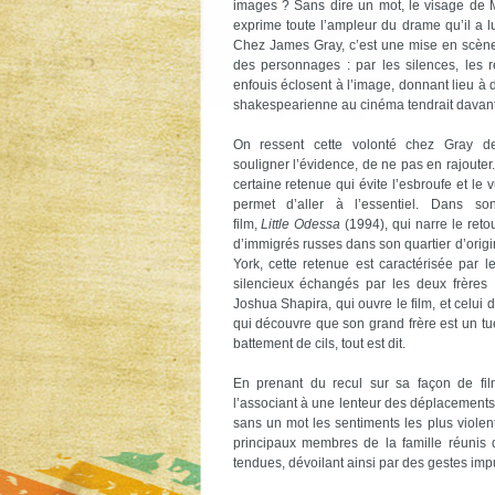
images ? Sans dire un mot, le visage de 
exprime toute l’ampleur du drame qu’il a l
Chez James Gray, c’est une mise en scène 
des personnages : par les silences, les r
enfouis éclosent à l’image, donnant lieu à 
shakespearienne au cinéma tendrait davant
On ressent cette volonté chez Gray 
souligner l’évidence, de ne pas en rajouter.
certaine retenue qui évite l’esbroufe et le v
permet d’aller à l’essentiel. Dans so
film,
Little Odessa
(1994), qui narre le retou
d’immigrés russes dans son quartier d’orig
York, cette retenue est caractérisée par l
silencieux échangés par les deux frères 
Joshua Shapira, qui ouvre le film, et celui
qui découvre que son grand frère est un tu
battement de cils, tout est dit.
En prenant du recul sur sa façon de fil
l’associant à une lenteur des déplacements
sans un mot les sentiments les plus violen
principaux membres de la famille réunis
tendues, dévoilant ainsi par des gestes impui