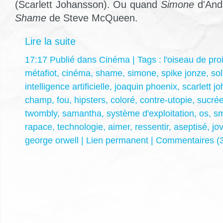
(Scarlett Johansson). Ou quand
Simone
d'Andr
Shame
de Steve McQueen.
Lire la suite
17:17 Publié dans
Cinéma
| Tags :
l'oiseau de pro
métafiot
,
cinéma
,
shame
,
simone
,
spike jonze
,
sol
intelligence artificielle
,
joaquin phoenix
,
scarlett j
champ
,
fou
,
hipsters
,
coloré
,
contre-utopie
,
sucré
twombly
,
samantha
,
système d'exploitation
,
os
,
sm
rapace
,
technologie
,
aimer
,
ressentir
,
aseptisé
,
jov
george orwell
|
Lien permanent
|
Commentaires (3