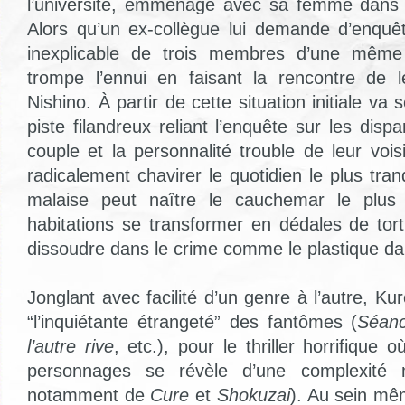
l’université, emménage avec sa femme dans u
Alors qu’un ex-collègue lui demande d’enquête
inexplicable de trois membres d’une même
trompe l’ennui en faisant la rencontre de l
Nishino. À partir de cette situation initiale va
piste filandreux reliant l’enquête sur les dispa
couple et la personnalité trouble de leur vois
radicalement chavirer le quotidien le plus tran
malaise peut naître le cauchemar le plus 
habitations se transformer en dédales de tort
dissoudre dans le crime comme le plastique dan
Jonglant avec facilité d’un genre à l’autre, Ku
“l’inquiétante étrangeté” des fantômes (
Séan
l’autre rive
, etc.), pour le thriller horrifique 
personnages se révèle d’une complexité ma
notamment de
Cure
et
Shokuzai
). Au sein mê