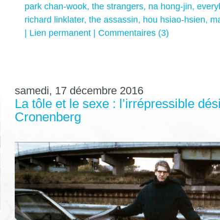
park chan-wook
,
the strangers
,
na hong-jin
,
every
richard linklater
,
the assassin
,
hou hsiao-hsien
,
ma
|
Lien permanent
|
Commentaires (3)
samedi, 17 décembre 2016
La tôle et le sexe : l’irrépressible dé
Cronenberg