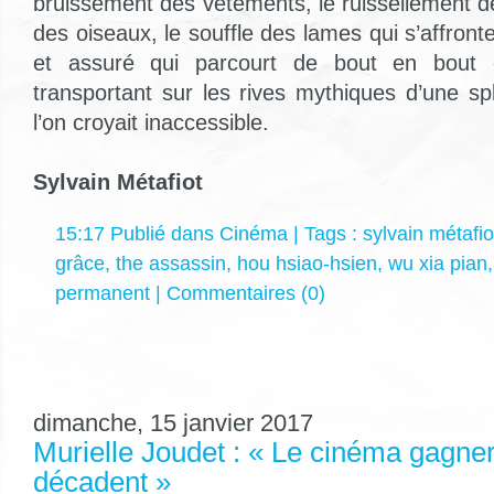
bruissement des vêtements, le ruissellement de 
des oiseaux, le souffle des lames qui s’affront
et assuré qui parcourt de bout en bout c
transportant sur les rives mythiques d’une sp
l’on croyait inaccessible.
Sylvain Métafiot
15:17 Publié dans
Cinéma
| Tags :
sylvain métafio
grâce
,
the assassin
,
hou hsiao-hsien
,
wu xia pian
permanent
|
Commentaires (0)
dimanche, 15 janvier 2017
Murielle Joudet : « Le cinéma gagner
décadent »