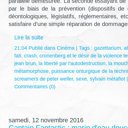
parallèle démesurée. La seconde essayant de r
par le biais de la prévention (dispositifs de
déontologiques, législatifs, réglementaires, et
satisfaire d’une simple réparation de dommage
Lire la suite
21:04 Publié dans
Cinéma
| Tags :
gazettarium
,
ab
fati
,
crash
,
cronenberg et le désir de la violence t
jean brun
,
la liberté par l'autodestruction
,
la mouc
métamorphose
,
puissance onturgique de la techn
screamers de peter weller
,
sexe
,
sylvain métafiot
Commentaires (0)
samedi, 12 novembre 2016
Captain Fantastic : marin d'eau douc