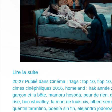
Lire la suite
20:27 Publié dans
Cinéma
| Tags :
top 10
,
flop 10
cimes cinéphiliques 2016
,
homeland : irak année 
garçon et la bête
,
mamoru hosoda
,
peur de rien
,
d
rise
,
ben wheatley
,
la mort de louis xiv
,
albert serr
quentin tarantino
,
poesía sin fin
,
alejandro jodoro