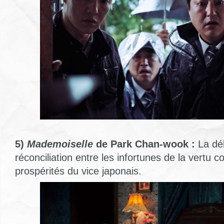
5)
Mademoiselle
de Park Chan-wook :
La dél
réconciliation entre les infortunes de la vertu c
prospérités du vice japonais.