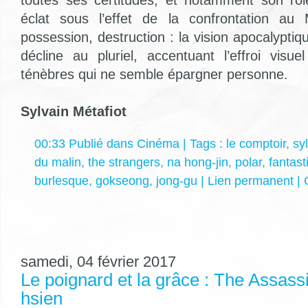
toutes ses certitudes, et notamment son rôl
éclat sous l’effet de la confrontation au 
possession, destruction : la vision apocalypti
décline au pluriel, accentuant l’effroi visue
ténèbres qui ne semble épargner personne.
Sylvain Métafiot
00:33 Publié dans
Cinéma
| Tags :
le comptoir
,
sy
du malin
,
the strangers
,
na hong-jin
,
polar
,
fantast
burlesque
,
gokseong
,
jong-gu
|
Lien permanent
|
samedi, 04 février 2017
Le poignard et la grâce : The Assass
hsien