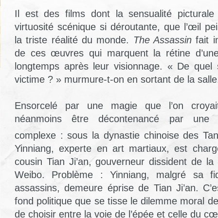
Il est des films dont la sensualité picturale
virtuosité scénique si déroutante, que l’œil p
la triste réalité du monde.
The Assassin
fait 
de ces œuvres qui marquent la rétine d’une
longtemps après leur visionnage. « De quel 
victime ? » murmure-t-on en sortant de la salle
Ensorcelé par une magie que l’on croyai
néanmoins être décontenancé par une i
complexe : sous la dynastie chinoise des Ta
Yinniang, experte en art martiaux, est char
cousin Tian Ji’an, gouverneur dissident de la 
Weibo. Problème : Yinniang, malgré sa fid
assassins, demeure éprise de Tian Ji’an. C’es
fond politique que se tisse le dilemme moral de
de choisir entre la voie de l’épée et celle du cœ