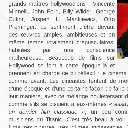
grands maîtres hollywoodiens : Vincente
Minnelli, John Ford, Billy Wilder, George
Cukor, Jospeh L. Mankiewicz, Otto
Preminger. Le sentiment d’être devant
des œuvres amples, ambitieuses et en
même temps totalement crépusculaires,
habitées par une conscience
malheureuse. Beaucoup de films sur
Hollywood se font à cette époque-là et
prennent en charge ce pli réflexif : le ciném
comme avant. Les cinéastes tentent de met
d’une époque et d’une certaine façon de faire
leur manière, avec ce mélange bouleversant de
comme s’ils se disaient à eux-mêmes
« essa
un dernier film classique »
, un peu comme
musiciens du Titanic. C’est très beau à voi
films très bizarres, très intimes, inclassables.