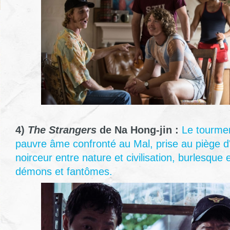
4)
The Strangers
de Na Hong-jin :
Le tourmen
pauvre âme confronté au Mal, prise au piège d'
noirceur entre nature et civilisation, burlesque 
démons et fantômes.