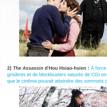
2)
The Assassin
d'Hou Hsiao-hsien :
À force
grisâtres et de blockbusters saturés de CGI on
que le cinéma pouvait atteindre des sommets d