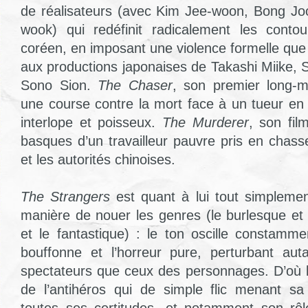
de réalisateurs (avec Kim Jee-woon, Bong Jo
wook) qui redéfinit radicalement les cont
coréen, en imposant une violence formelle que 
aux productions japonaises de Takashi Miike,
Sono Sion.
The Chaser
, son premier long-mé
une course contre la mort face à un tueur en
interlope et poisseux.
The Murderer
, son fil
basques d’un travailleur pauvre pris en chass
et les autorités chinoises.
The Strangers
est quant à lui tout simplemen
manière de nouer les genres (le burlesque et 
et le fantastique) : le ton oscille constamm
bouffonne et l’horreur pure, perturbant aut
spectateurs que ceux des personnages. D’où 
de l’antihéros qui de simple flic menant sa