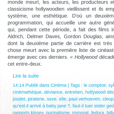
monde meurt, les acteurs, les producteurs et
classicisme hollywoodien vieillissent et ils 
système, une esthétique. D’où un deuxiè
programmation, qui accueille une autre géné
qui, pendant cette période, a fait des films 
Aldrich, Delmer Daves, Gordon Douglas, ai
dont la deuxième partie de carrière est trè
chose meurt avec la première liste de cinéas
émerge avec ces derniers.
« Hollywood décad
cet entre-deux.
Lire la suite
14:14 Publié dans
Cinéma
| Tags :
le comptoir
,
sy
cinémathèque
,
déviance
,
entretien
,
hollywood dé
joudet
,
piraterie
,
sexe
,
elle
,
paul verhoeven
,
cleop
qu’est-il arrivé à baby jane ?
,
faut-il tuer sister ge
rapports kinsey
,
purinatisme
,
immoral
,
fedora
,
bill