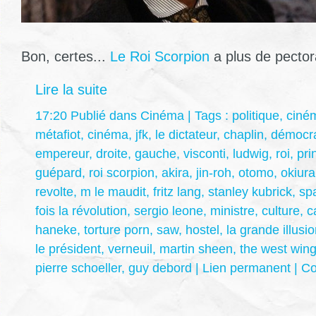
Bon, certes...
Le Roi Scorpion
a plus de pector
Lire la suite
17:20 Publié dans
Cinéma
| Tags :
politique
,
ciné
métafiot
,
cinéma
,
jfk
,
le dictateur
,
chaplin
,
démocra
empereur
,
droite
,
gauche
,
visconti
,
ludwig
,
roi
,
pri
guépard
,
roi scorpion
,
akira
,
jin-roh
,
otomo
,
okiura
revolte
,
m le maudit
,
fritz lang
,
stanley kubrick
,
sp
fois la révolution
,
sergio leone
,
ministre
,
culture
,
c
haneke
,
torture porn
,
saw
,
hostel
,
la grande illusi
le président
,
verneuil
,
martin sheen
,
the west win
pierre schoeller
,
guy debord
|
Lien permanent
|
Co