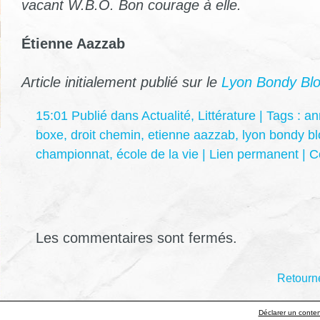
vacant W.B.O. Bon courage à elle.
Étienne Aazzab
Article initialement publié sur le
Lyon Bondy Bl
15:01 Publié dans
Actualité
,
Littérature
| Tags :
an
boxe
,
droit chemin
,
etienne aazzab
,
lyon bondy b
championnat
,
école de la vie
|
Lien permanent
|
C
Les commentaires sont fermés.
Retourne
Déclarer un contenu 