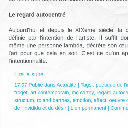
Le regard autocentré
Aujourd'hui et depuis le XIXème siècle, la p
définie par l'intention de l'artiste. Il suffit 
même une personne lambda, décrète son œu
l'art pour que cela en soit. C'est ce qu'on a
l'intentionnalité.
Lire la suite
17:07 Publié dans
Actualité
| Tags :
poétique de l'i
froget
,
art contemporain
,
mc carthy
,
regard autoce
structum
,
roland barthes
,
émotion
,
affect
,
oeuvre d
de l'invididu et du désir
|
Lien permanent
|
Commen