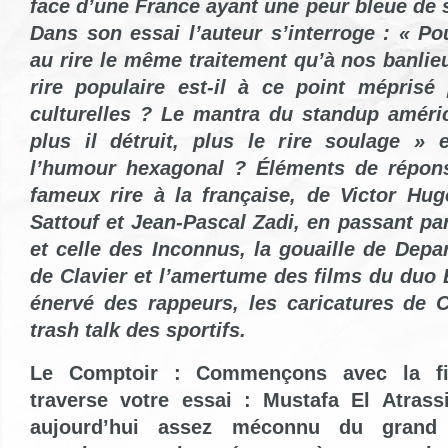
face d’une France ayant une peur bleue de s
Dans son essai l’auteur s’interroge : « Po
au rire le même traitement qu’à nos banlie
rire populaire est-il à ce point méprisé 
culturelles ? Le mantra du standup améric
plus il détruit, plus le rire soulage » e
l’humour hexagonal ? Éléments de répons
fameux rire à la française, de Victor Hug
Sattouf et Jean-Pascal Zadi, en passant pa
et celle des Inconnus, la gouaille de Depa
de Clavier et l’amertume des films du duo B
énervé des rappeurs, les caricatures de C
trash talk des sportifs.
Le Comptoir : Commençons avec la fig
traverse votre essai : Mustafa El Atras
aujourd’hui assez méconnu du grand