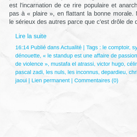
est l’incarnation de ce rire populaire et anar
pas à « plaire », en flattant la bonne morale. 
le sérieux des autres parce que c’est drôle de dé
Lire la suite
16:14 Publié dans
Actualité
| Tags :
le comptoir
,
sy
dénouette
,
« le standup est une affaire de passion
de violence »
,
mustafa el atrassi
,
victor hugo
,
céli
pascal zadi
,
les nuls
,
les inconnus
,
depardieu
,
chr
jaoui
|
Lien permanent
|
Commentaires (0)