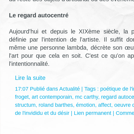
Le regard autocentré
Aujourd'hui et depuis le XIXème siècle, la p
définie par l'intention de l'artiste. Il suffit 
même une personne lambda, décrète son œu
l'art pour que cela en soit. C'est ce qu'on a
l'intentionnalité.
Lire la suite
17:07 Publié dans
Actualité
| Tags :
poétique de l'i
froget
,
art contemporain
,
mc carthy
,
regard autoce
structum
,
roland barthes
,
émotion
,
affect
,
oeuvre d
de l'invididu et du désir
|
Lien permanent
|
Commen