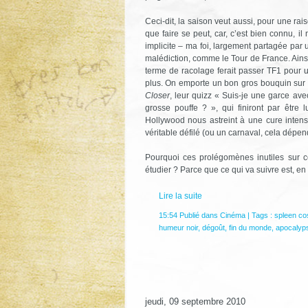
Ceci-dit, la saison veut aussi, pour une r
que faire se peut, car, c’est bien connu, il
implicite – ma foi, largement partagée par 
malédiction, comme le Tour de France. Ains
terme de racolage ferait passer TF1 pour 
plus. On emporte un bon gros bouquin sur l
Closer
, leur quizz « Suis-je une garce av
grosse pouffe ? », qui finiront par êtr
Hollywood nous astreint à une cure intens
véritable défilé (ou un carnaval, cela dépen
Pourquoi ces prolégomènes inutiles sur c
étudier ? Parce que ce qui va suivre est, en q
Lire la suite
15:54 Publié dans
Cinéma
| Tags :
spleen co
humeur noir
,
dégoût
,
fin du monde
,
apocalyp
jeudi, 09 septembre 2010