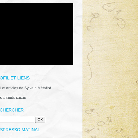
OFIL ET LIENS
il et articles de Sylvain Métafiot
s chauds cacao
CHERCHER
ESPRESSO MATINAL