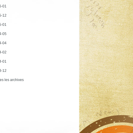
6-01
5-12
5-01
4-05
4-04
4-02
4-01
3-12
es les archives