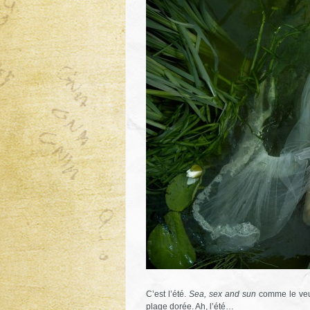
C’est l’été.
Sea, sex and sun
comme le veut
plage dorée. Ah, l’été…