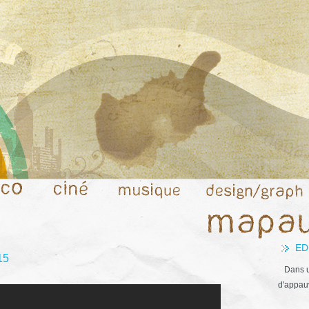
ED
15
Dans u
d'appauv