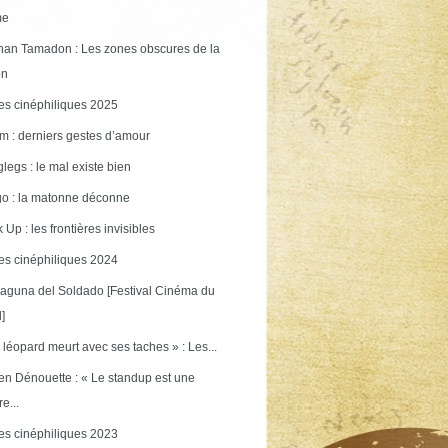
me
an Tamadon : Les zones obscures de la
on
s cinéphiliques 2025
m : derniers gestes d’amour
legs : le mal existe bien
o : la matonne déconne
 Up : les frontières invisibles
s cinéphiliques 2024
aguna del Soldado [Festival Cinéma du
]
 léopard meurt avec ses taches » : Les...
en Dénouette : « Le standup est une
re...
s cinéphiliques 2023