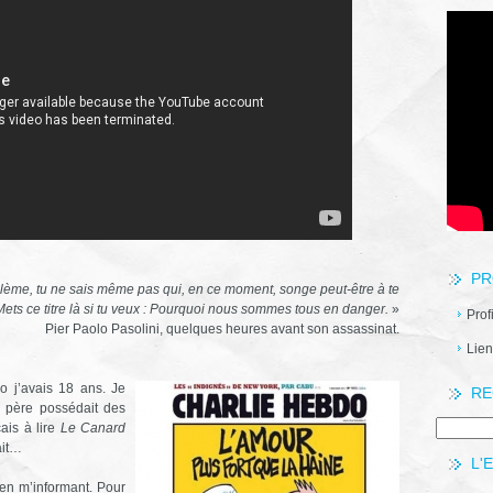
PR
oblème, tu ne sais même pas qui, en ce moment, songe peut-être à te
Mets ce titre là si tu veux : Pourquoi nous sommes tous en danger.
»
Prof
Pier Paolo Pasolini, quelques heures avant son assassinat.
Lien
o j’avais 18 ans. Je
RE
n père possédait des
ais à lire
Le Canard
ait…
L'
en m’informant. Pour