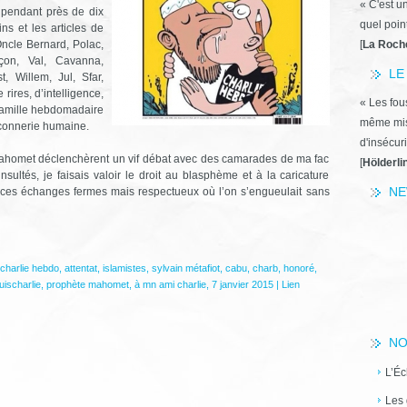
« C'est u
é pendant près de dix
quel poin
ns et les articles de
ncle Bernard, Polac,
[
La Roch
nçon, Val, Cavanna,
LE
t, Willem, Jul, Sfar,
rires, d’intelligence,
« Les fous
 famille hebdomadaire
même miss
a connerie humaine.
d'insécuri
de Mahomet déclenchèrent un vif débat avec des camarades de ma fac
[
Hölderli
sultés, je faisais valoir le droit au blasphème et à la caricature
NE
 ces échanges fermes mais respectueux où l’on s’engueulait sans
charlie hebdo
,
attentat
,
islamistes
,
sylvain métafiot
,
cabu
,
charb
,
honoré
,
uischarlie
,
prophète mahomet
,
à mn ami charlie
,
7 janvier 2015
|
Lien
NO
L’Éc
Les 