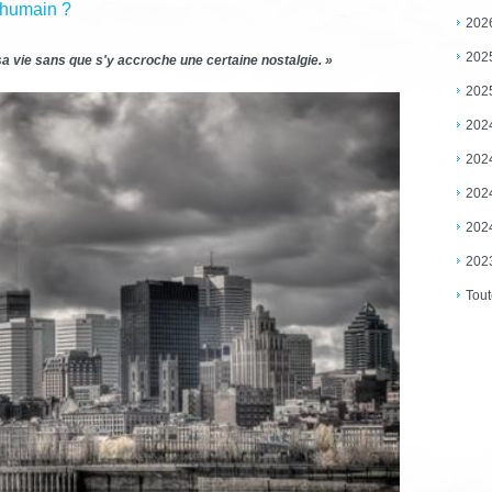
s humain ?
202
202
a vie sans que s'y accroche une certaine nostalgie. »
202
202
202
202
202
202
Tout