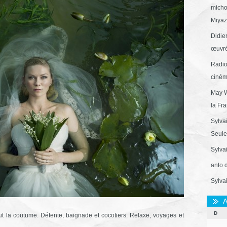
micho
Miyaza
Didie
œuvré
Radio
ciném
May W
la Fr
Sylva
Seule 
Sylva
anto 
Sylva
A
D
 la coutume. Détente, baignade et cocotiers. Relaxe, voyages et