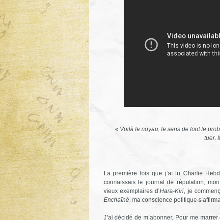
«
Voilà le noyau, le sens de tout le pr
tuer. 
La première fois que j’ai lu Charlie Hebd
connaissais le journal de réputation, mo
vieux exemplaires d’
Hara-Kiri
, je commenç
Enchaîné
, ma conscience politique s’affirm
J’ai décidé de m’abonner. Pour me marrer 