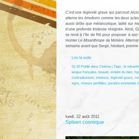
C’est une légèreté grave qui parcourt
Alces
alterne les émotions comme les deux acteur
aussi drôle que mélancolique, taillé sur me
d’une profonde tristesse résignée. Ainsi, G
se rend à l’île de Ré pour proposer à son
monter
Le Misanthrope
de Molière. Alternan
semaine avant que Serge, hésitant, prenne 
Lire la suite
01:30 Publié dans
Cinéma
| Tags :
le misant
langue française
,
beauté
,
empire du bien
,
hyp
contradictoires
,
tristesse
,
légèreté grave
,
co
egos
,
moeurs perfidies
,
paraître existentiel
,
f
lundi, 22 août 2011
Spleen cosmique