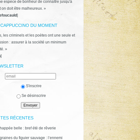
ne espèce de bonheur de connaître jusqu'à
t on doit être malheureux. »
efoucauld
]
 CAPPUCCINO DU MOMENT
, les criminels et les poètes ont une seule et
ion : assurer à la société un minimum
té. »
n
]
WSLETTER
S'inscrire
Se désinscrire
TES RÉCENTES
happée belle : bref été de rêverie
graines du figuier sauvage : l’ennemi