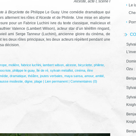
Alceste, acte I, scène I
Le l
te à Bicyclette
de Philippe Le Guay. Une comédie dramatique qui
Che
s alternent les rôles d’Alceste et de Philinte. Une mise en abyme
Porn
sure pour un Fabrice Luchini ivre du texte classique, malicieux et
authier Valence (Lambert Wilson), acteur star d’un téléfilm ringard,
 vieil ami Serge Tanneur (Luchini), ancienne gloire du cinéma, de
CO
t les deux rôles principaux, les deux acteurs répètent pendant une
Sylva
sa décision.
L’inve
Domin
hrope
,
molière
,
fabrice luchini
,
lambert wilson
,
alceste
,
bicyclette
,
philinte
,
Ozu : 
ocrisie
,
philippe le guay
,
île de ré
,
sylvain métafiot
,
cinéma
,
être
médie
,
dramatique
,
théâtre
,
joutes verbales
,
maya sansa
,
amour
,
amitié
,
Benja
ausse modestie
,
digne
,
plage
|
Lien permanent
|
Commentaires (0)
Sylva
Sylva
Knight
Benja
Knight
Benja