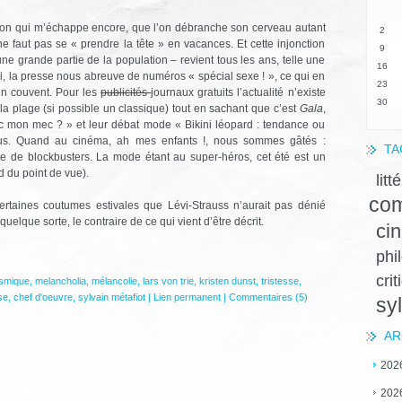
aison qui m’échappe encore, que l’on débranche son cerveau autant
2
 ne faut pas se « prendre la tête » en vacances. Et cette injonction
9
une grande partie de la population – revient tous les ans, telle une
16
i, la presse nous abreuve de numéros « spécial sexe ! », ce qui en
23
un couvent. Pour les
publicités
journaux gratuits l’actualité n’existe
30
a plage (si possible un classique) tout en sachant que c’est
Gala
,
ec mon mec ? » et leur débat mode « Bikini léopard : tendance ou
e lus. Quand au cinéma, ah mes enfants !, nous sommes gâtés :
TA
e de blockbusters. La mode étant au super-héros, cet été est un
d du point de vue).
litt
com
ertaines coutumes estivales que Lévi-Strauss n’aurait pas dénié
uelque sorte, le contraire de ce qui vient d’être décrit.
ci
phi
crit
smique
,
melancholia
,
mélancolie
,
lars von trie
,
kristen dunst
,
tristesse
,
se
,
chef d'oeuvre
,
sylvain métafiot
|
Lien permanent
|
Commentaires (5)
sy
AR
202
202