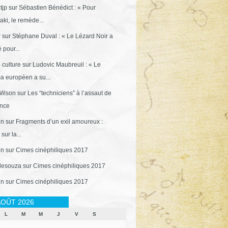
tjp
sur
Sébastien Bénédict : « Pour
ki, le remède...
r
sur
Stéphane Duval : « Le Lézard Noir a
 pour...
 culture
sur
Ludovic Maubreuil : « Le
a européen a su...
ilson
sur
Les “techniciens” à l’assaut de
ance
in
sur
Fragments d’un exil amoureux :
sur la...
in
sur
Cimes cinéphiliques 2017
desouza
sur
Cimes cinéphiliques 2017
in
sur
Cimes cinéphiliques 2017
OÛT 2026
L
M
M
J
V
S