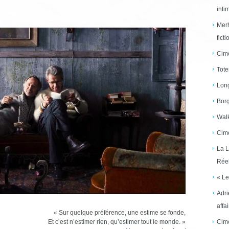
inti
Merh
ficti
Cime
Tote
Long
Borg
Walk
Cime
La L
Réel
« Le
Adri
affai
« Sur quelque préférence, une estime se fonde,
Et c’est n’estimer rien, qu’estimer tout le monde. »
Cime