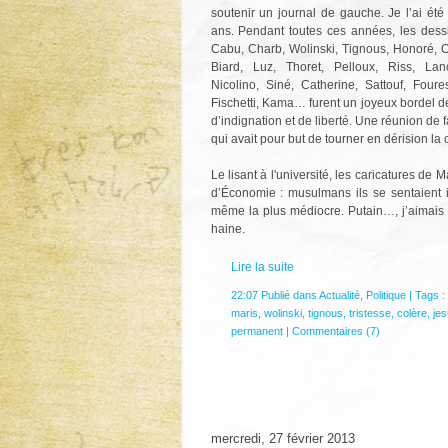
soutenir un journal de gauche. Je l’ai ét
ans. Pendant toutes ces années, les dessi
Cabu, Charb, Wolinski, Tignous, Honoré, O
Biard, Luz, Thoret, Pelloux, Riss, La
Nicolino, Siné, Catherine, Sattouf, Foures
Fischetti, Kama… furent un joyeux bordel de 
d’indignation et de liberté. Une réunion de
qui avait pour but de tourner en dérision l
Le lisant à l'université, les caricatures 
d’Économie : musulmans ils se sentaient in
même la plus médiocre. Putain…, j’aimais
haine.
Lire la suite
22:07 Publié dans
Actualité
,
Politique
| Tags :
maris
,
wolinski
,
tignous
,
tristesse
,
colère
,
jes
permanent
|
Commentaires (7)
mercredi, 27 février 2013