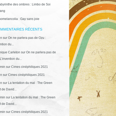
abyrinthe des ombres : Limbo de Soi
ang
omelancolia : Gay sans joie
MMENTAIRES RÉCENTS
in
sur
On ne parlera pas de Ozu :
ntion du...
ique Carleton
sur
On ne parlera pas de
L’invention du...
min
sur
Cimes cinéphiliques 2021
in
sur
Cimes cinéphiliques 2021
in
sur
La tentation du mal : The Green
 de David...
min
sur
La tentation du mal : The Green
 de David...
min
sur
Cimes cinéphiliques 2021