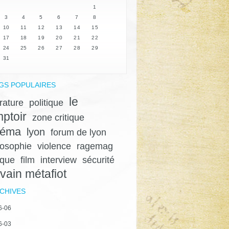
1
3
4
5
6
7
8
10
11
12
13
14
15
17
18
19
20
21
22
24
25
26
27
28
29
31
GS POPULAIRES
le
érature
politique
ptoir
zone critique
néma
lyon
forum de lyon
losophie
violence
ragemag
ique
film
interview
sécurité
lvain métafiot
CHIVES
6-06
6-03