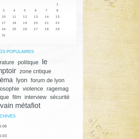
1
3
4
5
6
7
8
10
11
12
13
14
15
17
18
19
20
21
22
24
25
26
27
28
29
31
GS POPULAIRES
le
érature
politique
ptoir
zone critique
néma
lyon
forum de lyon
losophie
violence
ragemag
ique
film
interview
sécurité
lvain métafiot
CHIVES
6-06
6-03