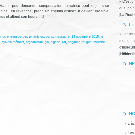
*
« C'est u
 victime peut demander compensation, le vaincu peut toujours se
quel poin
ical, en revanche, prend un chemin distinct, il devient invisible,
[
La Roch
s et attend son heure. [...]
LE
« Les fous
nus enzensberger
,
terroristes
,
paris
,
massacre
,
13 novembre 2015
,
le
même miss
,
sylvain métafiot
,
afghanistan
,
gia
,
algérie
,
raf
,
brigades rouges
,
meurtre
|
d'insécuri
[
Hölderli
NE
NO
L’Éc
Les 