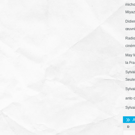
micho
Miyaza
Didie
œuvré
Radio
ciném
May W
la Fr
Sylva
Seule 
Sylva
anto 
Sylva
A
D