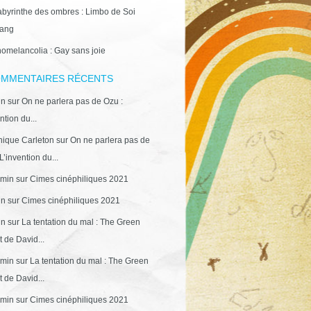
abyrinthe des ombres : Limbo de Soi
ang
omelancolia : Gay sans joie
MMENTAIRES RÉCENTS
in
sur
On ne parlera pas de Ozu :
ntion du...
ique Carleton
sur
On ne parlera pas de
L’invention du...
min
sur
Cimes cinéphiliques 2021
in
sur
Cimes cinéphiliques 2021
in
sur
La tentation du mal : The Green
 de David...
min
sur
La tentation du mal : The Green
 de David...
min
sur
Cimes cinéphiliques 2021