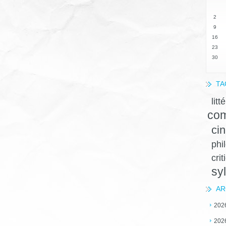
2
9
16
23
30
TA
litt
com
ci
phi
crit
sy
AR
202
202