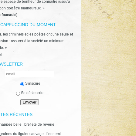
ne espèce de bonheur de connaître jusqu'à
t on doit être malheureux. »
efoucauld
]
 CAPPUCCINO DU MOMENT
, les criminels et les poètes ont une seule et
ion : assurer à la société un minimum
té. »
n
]
WSLETTER
S'inscrire
Se désinscrire
TES RÉCENTES
happée belle : bref été de rêverie
graines du figuier sauvage : l’ennemi