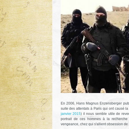
En 2006, Hans Magnus Enzensberger publ
suite des attentats à Paris qui ont causé 
janvier 2015
) il nous semble utile de reve
portrait de ces hommes à la recherche
vengeance, chez qui s'allient obsession de la