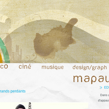
ED
grands perdants
Dans u
d'appauv