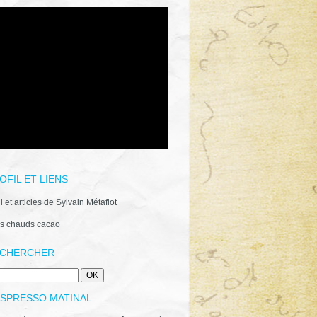
OFIL ET LIENS
il et articles de Sylvain Métafiot
s chauds cacao
CHERCHER
ESPRESSO MATINAL