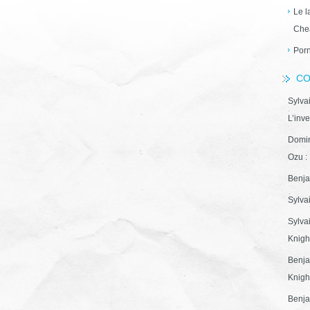
Le l
Che
Porn
CO
Sylva
L’inve
Domin
Ozu : 
Benja
Sylva
Sylva
Knight
Benja
Knight
Benja