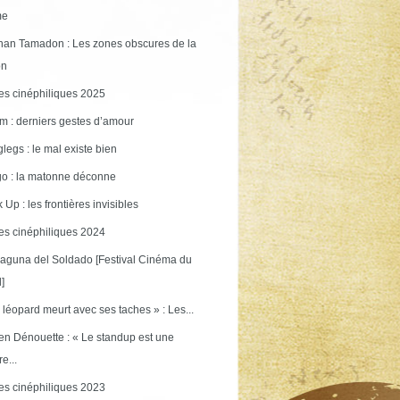
me
an Tamadon : Les zones obscures de la
on
s cinéphiliques 2025
m : derniers gestes d’amour
legs : le mal existe bien
o : la matonne déconne
 Up : les frontières invisibles
s cinéphiliques 2024
aguna del Soldado [Festival Cinéma du
]
 léopard meurt avec ses taches » : Les...
en Dénouette : « Le standup est une
re...
s cinéphiliques 2023