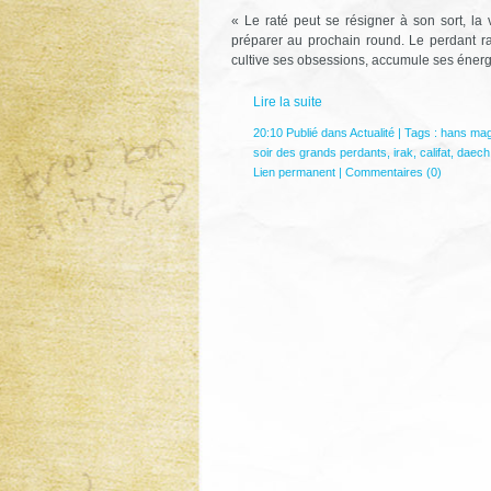
« Le raté peut se résigner à son sort, la
préparer au prochain round. Le perdant rad
cultive ses obsessions, accumule ses énergie
Lire la suite
20:10 Publié dans
Actualité
| Tags :
hans mag
soir des grands perdants
,
irak
,
califat
,
daech
Lien permanent
|
Commentaires (0)