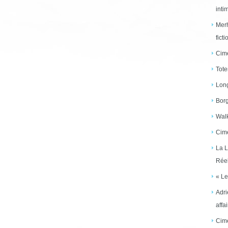
inti
Merh
ficti
Cime
Tote
Long
Borg
Walk
Cime
La L
Réel
« Le
Adri
affai
Cime