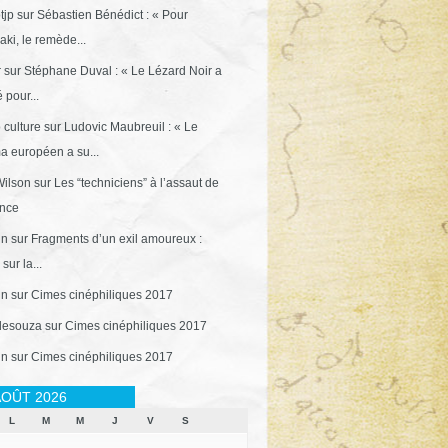
tjp
sur
Sébastien Bénédict : « Pour
ki, le remède...
r
sur
Stéphane Duval : « Le Lézard Noir a
 pour...
 culture
sur
Ludovic Maubreuil : « Le
a européen a su...
ilson
sur
Les “techniciens” à l’assaut de
ance
in
sur
Fragments d’un exil amoureux :
sur la...
in
sur
Cimes cinéphiliques 2017
desouza
sur
Cimes cinéphiliques 2017
in
sur
Cimes cinéphiliques 2017
OÛT 2026
L
M
M
J
V
S