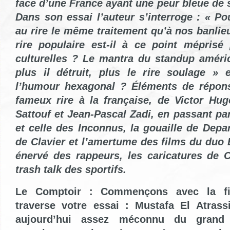
face d’une France ayant une peur bleue de s
Dans son essai l’auteur s’interroge : « Po
au rire le même traitement qu’à nos banlie
rire populaire est-il à ce point méprisé 
culturelles ? Le mantra du standup améric
plus il détruit, plus le rire soulage » e
l’humour hexagonal ? Éléments de répons
fameux rire à la française, de Victor Hug
Sattouf et Jean-Pascal Zadi, en passant pa
et celle des Inconnus, la gouaille de Depa
de Clavier et l’amertume des films du duo B
énervé des rappeurs, les caricatures de C
trash talk des sportifs.
Le Comptoir : Commençons avec la fig
traverse votre essai : Mustafa El Atras
aujourd’hui assez méconnu du grand