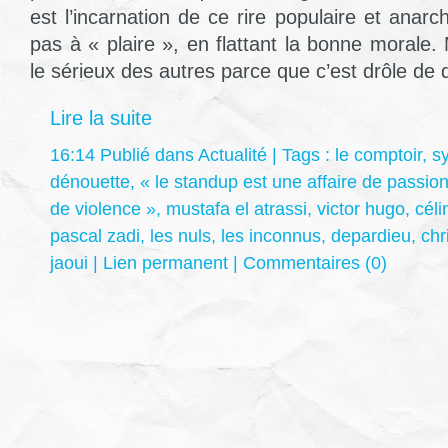
est l’incarnation de ce rire populaire et anar
pas à « plaire », en flattant la bonne morale. 
le sérieux des autres parce que c’est drôle de dé
Lire la suite
16:14 Publié dans
Actualité
| Tags :
le comptoir
,
sy
dénouette
,
« le standup est une affaire de passion
de violence »
,
mustafa el atrassi
,
victor hugo
,
céli
pascal zadi
,
les nuls
,
les inconnus
,
depardieu
,
chr
jaoui
|
Lien permanent
|
Commentaires (0)