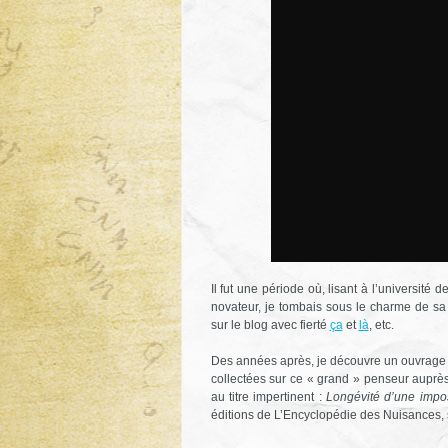
Il fut une période où, lisant à l’universit
novateur, je tombais sous le charme de sa p
sur le blog avec fierté
ça
et
là
, etc.
Des années après, je découvre un ouvrage 
collectées sur ce « grand » penseur auprès d
au titre impertinent :
Longévité d’une impos
éditions de L’Encyclopédie des Nuisances, 