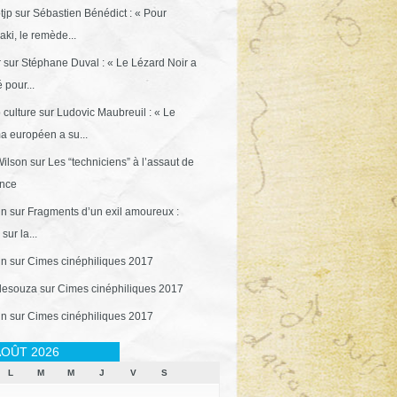
tjp
sur
Sébastien Bénédict : « Pour
ki, le remède...
r
sur
Stéphane Duval : « Le Lézard Noir a
 pour...
 culture
sur
Ludovic Maubreuil : « Le
a européen a su...
ilson
sur
Les “techniciens” à l’assaut de
ance
in
sur
Fragments d’un exil amoureux :
sur la...
in
sur
Cimes cinéphiliques 2017
desouza
sur
Cimes cinéphiliques 2017
in
sur
Cimes cinéphiliques 2017
OÛT 2026
L
M
M
J
V
S