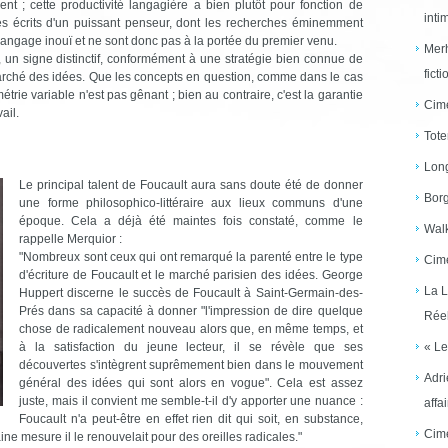
ent ; cette productivité langagière a bien plutôt pour fonction de
inti
 les écrits d'un puissant penseur, dont les recherches éminemment
angage inouï et ne sont donc pas à la portée du premier venu.
Merh
, un signe distinctif, conformément à une stratégie bien connue de
ficti
marché des idées. Que les concepts en question, comme dans le cas
trie variable n'est pas gênant ; bien au contraire, c'est la garantie
Cime
ail.
Tote
Long
Le principal talent de Foucault aura sans doute été de donner
Borg
une forme philosophico-littéraire aux lieux communs d'une
époque. Cela a déjà été maintes fois constaté, comme le
Walk
rappelle Merquior :
"Nombreux sont ceux qui ont remarqué la parenté entre le type
Cime
d'écriture de Foucault et le marché parisien des idées. George
La L
Huppert discerne le succès de Foucault à Saint-Germain-des-
Prés dans sa capacité à donner "l'impression de dire quelque
Réel
chose de radicalement nouveau alors que, en même temps, et
à la satisfaction du jeune lecteur, il se révèle que ses
« Le
découvertes s'intègrent suprêmement bien dans le mouvement
Adri
général des idées qui sont alors en vogue". Cela est assez
juste, mais il convient me semble-t-il d'y apporter une nuance :
affai
Foucault n'a peut-être en effet rien dit qui soit, en substance,
Cime
e mesure il le renouvelait pour des oreilles radicales."