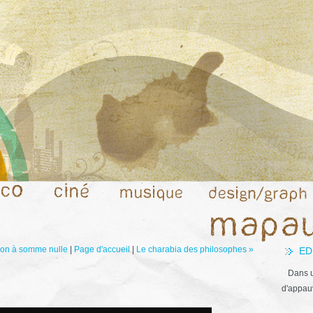
ion à somme nulle
|
Page d'accueil
|
Le charabia des philosophes »
ED
Dans u
d'appauv