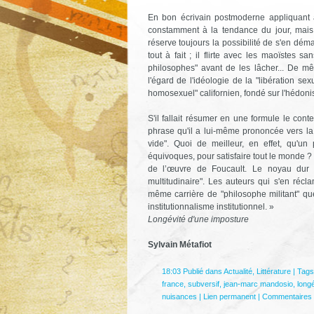
En bon écrivain postmoderne appliquant 
constamment à la tendance du jour, mais s
réserve toujours la possibilité de s'en démar
tout à fait ; il flirte avec les maoïstes 
philosophes" avant de les lâcher... De m
l'égard de l'idéologie de la "libération sex
homosexuel" californien, fondé sur l'hédoni
S'il fallait résumer en une formule le con
phrase qu'il a lui-même prononcée vers la 
vide". Quoi de meilleur, en effet, qu'un 
équivoques, pour satisfaire tout le monde ? C
de l’œuvre de Foucault. Le noyau dur de
multitudinaire". Les auteurs qui s'en récla
même carrière de "philosophe militant" que
institutionnalisme institutionnel. »
Longévité d'une imposture
Sylvain Métafiot
18:03 Publié dans
Actualité
,
Littérature
| Tags
france
,
subversif
,
jean-marc mandosio
,
long
nuisances
|
Lien permanent
|
Commentaires 