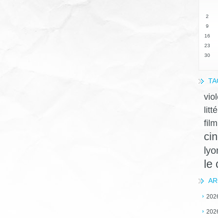
2
9
16
23
30
TA
vio
litt
film
ci
lyo
le
AR
202
202