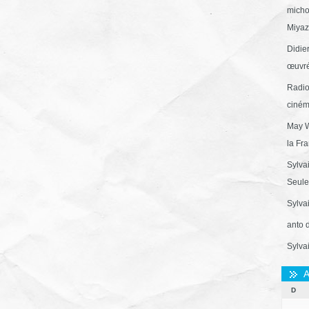
micho
Miyaza
Didie
œuvré
Radio
ciném
May W
la Fr
Sylva
Seule 
Sylva
anto 
Sylva
A
D