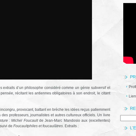
PR
Prof
é des extraits d’un philosophe considéré comme un génie subversif et
ensée, récitant les antiennes obligatoires à son endroit, le citant
Lien
RE
incongru, provocant, battant en brèche les idées reçus patiemment
es professeurs, journalistes et autres cultureux officiels. Un livre
ture : Michel Foucault
de Jean-Marc Mandosio aux (excellentes)
suivi de
Foucaultphiles et foucaulâtres
. Extraits :
L'