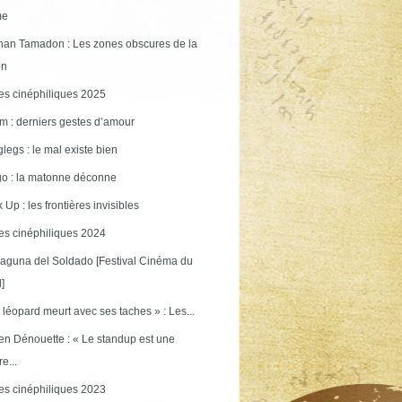
me
an Tamadon : Les zones obscures de la
on
s cinéphiliques 2025
m : derniers gestes d’amour
legs : le mal existe bien
o : la matonne déconne
 Up : les frontières invisibles
s cinéphiliques 2024
aguna del Soldado [Festival Cinéma du
]
 léopard meurt avec ses taches » : Les...
en Dénouette : « Le standup est une
re...
s cinéphiliques 2023