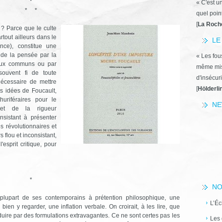
*
« C'est u
* *
quel poin
[
La Roch
 ? Parce que le culte
rtout ailleurs dans le
LE
ce), constitue une
 de la pensée par la
« Les fous
ieux communs ou par
même miss
 souvent fi de toute
d'insécuri
nécessaire de mettre
[
Hölderli
es idées de Foucault,
uriféraires pour le
NE
 et de la rigueur
nsistant à présenter
révolutionnaires et
 flou et inconsistant,
l'esprit critique, pour
*
NO
plupart de ses contemporains à prétention philosophique, une
L’Éc
 bien y regarder, une inflation verbale. On croirait, à les lire, que
duire par des formulations extravagantes. Ce ne sont certes pas les
Les 