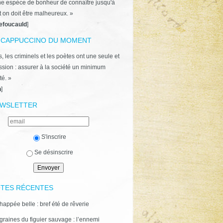
ne espèce de bonheur de connaître jusqu'à
t on doit être malheureux. »
efoucauld
]
 CAPPUCCINO DU MOMENT
, les criminels et les poètes ont une seule et
ion : assurer à la société un minimum
té. »
n
]
WSLETTER
S'inscrire
Se désinscrire
TES RÉCENTES
happée belle : bref été de rêverie
graines du figuier sauvage : l’ennemi