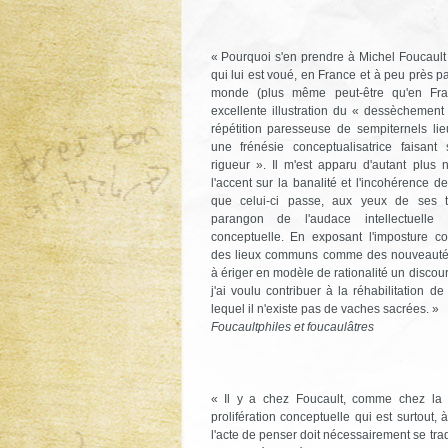
« Pourquoi s'en prendre à Michel Foucault
qui lui est voué, en France et à peu près pa
monde (plus même peut-être qu'en Fran
excellente illustration du « dessèchement
répétition paresseuse de sempiternels l
une frénésie conceptualisatrice faisant
rigueur ». Il m'est apparu d'autant plus 
l'accent sur la banalité et l'incohérence d
que celui-ci passe, aux yeux de ses th
parangon de l'audace intellectuelle
conceptuelle. En exposant l'imposture co
des lieux communs comme des nouveautés 
à ériger en modèle de rationalité un discours
j'ai voulu contribuer à la réhabilitation de 
lequel il n'existe pas de vaches sacrées. »
Foucaultphiles et foucaulâtres
« Il y a chez Foucault, comme chez la 
prolifération conceptuelle qui est surtout, à
l'acte de penser doit nécessairement se tra