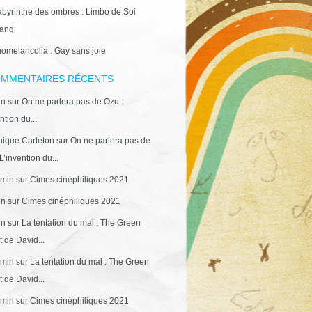
abyrinthe des ombres : Limbo de Soi
ang
omelancolia : Gay sans joie
MMENTAIRES RÉCENTS
in
sur
On ne parlera pas de Ozu :
ntion du...
ique Carleton
sur
On ne parlera pas de
L’invention du...
min
sur
Cimes cinéphiliques 2021
in
sur
Cimes cinéphiliques 2021
in
sur
La tentation du mal : The Green
 de David...
min
sur
La tentation du mal : The Green
 de David...
min
sur
Cimes cinéphiliques 2021