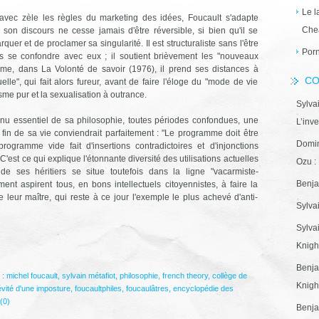
Le l
avec zèle les règles du marketing des idées, Foucault s'adapte
Che
on discours ne cesse jamais d'être réversible, si bien qu'il se
quer et de proclamer sa singularité. Il est structuraliste sans l'être
Porn
sans se confondre avec eux ; il soutient brièvement les "nouveaux
ême, dans La Volonté de savoir (1976), il prend ses distances à
CO
uelle", qui fait alors fureur, avant de faire l'éloge du "mode de vie
sme pur et la sexualisation à outrance.
Sylva
tenu essentiel de sa philosophie, toutes périodes confondues, une
L’inve
fin de sa vie conviendrait parfaitement : "Le programme doit être
Domin
programme vide fait d'insertions contradictoires et d'injonctions
'est ce qui explique l'étonnante diversité des utilisations actuelles
Ozu : 
 ses héritiers se situe toutefois dans la ligne "vacarmiste-
Benja
ment aspirent tous, en bons intellectuels citoyennistes, à faire la
 leur maître, qui reste à ce jour l'exemple le plus achevé d'anti-
Sylva
Sylva
Knight
Benja
 :
michel foucault
,
sylvain métafiot
,
philosophie
,
french theory
,
collège de
Knight
évité d'une imposture
,
foucaultphiles
,
foucaulâtres
,
encyclopédie des
(0)
Benja