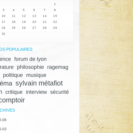
1
3
4
5
6
7
8
10
11
12
13
14
15
17
18
19
20
21
22
24
25
26
27
28
29
31
GS POPULAIRES
lence
forum de lyon
érature
philosophie
ragemag
politique
musique
sylvain métafiot
néma
n
critique
interview
sécurité
 comptoir
CHIVES
6-06
6-03