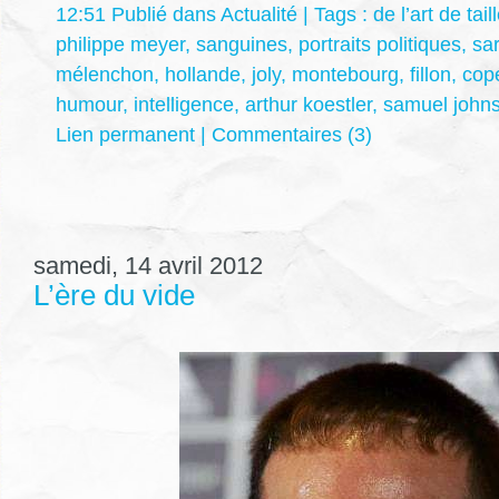
12:51 Publié dans
Actualité
| Tags :
de l’art de tai
philippe meyer
,
sanguines
,
portraits politiques
,
sa
mélenchon
,
hollande
,
joly
,
montebourg
,
fillon
,
cop
humour
,
intelligence
,
arthur koestler
,
samuel john
Lien permanent
|
Commentaires (3)
samedi, 14 avril 2012
L’ère du vide