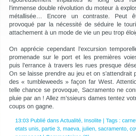
l’immense double révolution du moteur à explos
métallisée… Encore un contraste. Peut êt
provoqué par la nécessité de séduire le tour
attachement à un mode de vie un peu trop éloig
On apprécie cependant l’excursion temporelle
promenade sur le port et les premières voie
puis l’errance à travers les rues presque dés
On se laisse prendre au jeu et on s’attendrait 
des « tumbleweeds » façon far West. Attenti
telle chance se provoque, Sacramento ne con
pluie par an ! Allez m’ssieurs dames tentez vot
coups on gagne.
13:03 Publié dans
Actualité
,
Insolite
| Tags :
carne
etats unis
,
partie 3
,
maeva
,
julien
,
sacramento
,
co