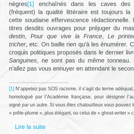
nègres
[1]
enchaînés dans les caves de
(fréquent) la qualité littéraire est toujours 
cette soudaine effervescence rédactionnelle. I
titres desdits ouvrages pour préjuger du ma
destin
,
Pour que vive la France
,
Le print
tricher
, etc. On baille rien qu’à les énumérer. 
croquis politiques proposés dans le dernier liv
Sanguines
, ne sont pas du même tonneau.
n’allez pas vous ennuyer en attendant le secon
[1]
N’appelez pas SOS racisme, il s’agit du terme adéquat, 
homologué par l’Académie française, pour désigner l’a
signé par un autre. Si vous êtes chatouilleux vous pouvez 
« prête-plume », plus élégant, ou celui de « ghost-writer » 
Lire la suite