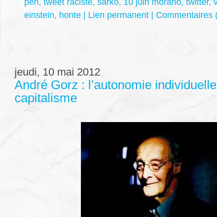
pen
,
tweet raciste
,
sarko
,
10 juin morano
,
twitter
,
einstein
,
honte
|
Lien permanent
|
Commentaires (
jeudi, 10 mai 2012
André Gorz : l’autonomie individuelle
capitalisme