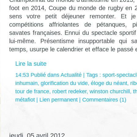
foot en 2014, Coupe du monde de rugby en 20
sens votre petit déjeuner remonter. Et j
compétitions affriolantes de pétanques, p
savates françaises. Ennui du spectacle sportif
lui-même. Présentisme insupportable qui sa
temps, usurpe le calendrier et efface le passé e
Lire la suite
14:53 Publié dans
Actualité
| Tags :
sport-spectac
inhumain
,
glorification du vide
,
éloge du néant
,
rib
tour de france
,
robert redeker
,
winston churchill
,
t
métafiot
|
Lien permanent
|
Commentaires (1)
jeudi, 05 avril 2012