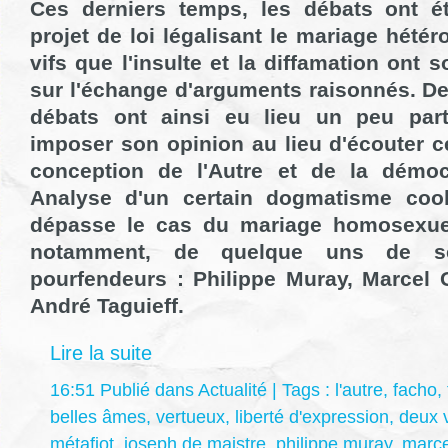
Ces derniers temps, les débats ont é
projet de loi légalisant le mariage hétér
vifs que l'insulte et la diffamation ont 
sur l'échange d'arguments raisonnés. De
débats ont ainsi eu lieu un peu part
imposer son opinion au lieu d'écouter cel
conception de l'Autre et de la démocr
Analyse d'un certain dogmatisme cool
dépasse le cas du mariage homosexue
notamment, de quelque uns de s
pourfendeurs : Philippe Muray,
Marcel 
André Taguieff.
Lire la suite
16:51 Publié dans
Actualité
| Tags :
l'autre
,
facho
,
belles âmes
,
vertueux
,
liberté d'expression
,
deux 
métafiot
,
joseph de maistre
,
philippe muray
,
marce