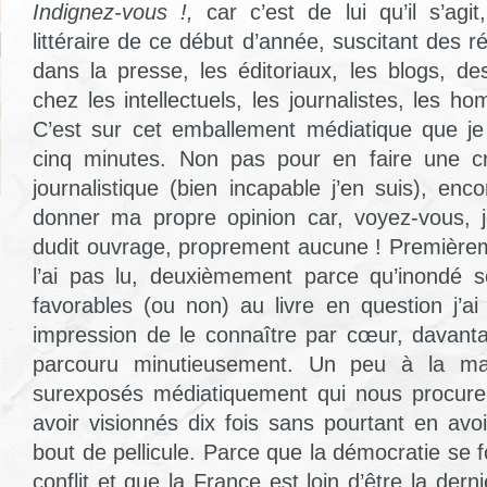
Indignez-vous !,
car c’est de lui qu’il s’agi
littéraire de ce début d’année, suscitant des 
dans la presse, les éditoriaux, les blogs, 
chez les intellectuels, les journalistes, les ho
C’est sur cet emballement médiatique que je
cinq minutes. Non pas pour en faire une cr
journalistique (bien incapable j’en suis), en
donner ma propre opinion car, voyez-vous, j
dudit ouvrage, proprement aucune ! Première
l’ai pas lu, deuxièmement parce qu’inondé sou
favorables (ou non) au livre en question j’ai
impression de le connaître par cœur, davant
parcouru minutieusement. Un peu à la ma
surexposés médiatiquement qui nous procure 
avoir visionnés dix fois sans pourtant en avo
bout de pellicule. Parce que la démocratie se f
conflit et que la France est loin d’être la derni