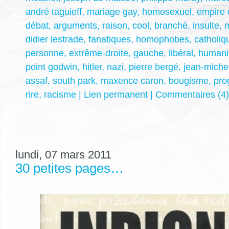
andré taguieff
,
mariage gay
,
homosexuel
,
empire 
débat
,
arguments
,
raison
,
cool
,
branché
,
insulte
,
didier lestrade
,
fanatiques
,
homophobes
,
catholiq
personne
,
extrême-droite
,
gauche
,
libéral
,
humani
point godwin
,
hitler
,
nazi
,
pierre bergé
,
jean-michel
assaf
,
south park
,
maxence caron
,
bougisme
,
pro
rire
,
racisme
|
Lien permanent
|
Commentaires (4)
lundi, 07 mars 2011
30 petites pages…