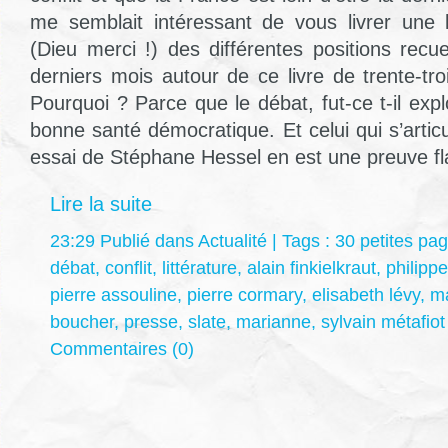
me semblait intéressant de vous livrer une 
(Dieu merci !) des différentes positions recue
derniers mois autour de ce livre de trente-tr
Pourquoi ? Parce que le débat, fut-ce t-il expl
bonne santé démocratique. Et celui qui s’artic
essai de Stéphane Hessel en est une preuve fl
Lire la suite
23:29 Publié dans
Actualité
| Tags :
30 petites pa
débat
,
conflit
,
littérature
,
alain finkielkraut
,
philipp
pierre assouline
,
pierre cormary
,
elisabeth lévy
,
m
boucher
,
presse
,
slate
,
marianne
,
sylvain métafiot
Commentaires (0)