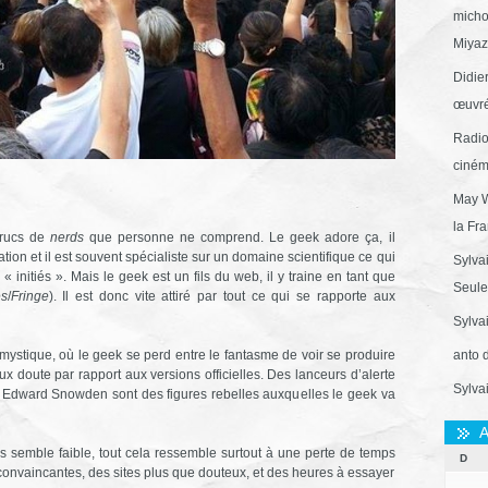
micho
Miyaza
Didie
œuvré
Radio
ciném
May W
la Fr
trucs de
nerds
que personne ne comprend. Le geek adore ça, il
ion et il est souvent spécialiste sur un domaine scientifique ce qui
Sylva
 initiés ». Mais le geek est un fils du web, il y traine en tant que
Seule 
es
/
Fringe
). Il est donc vite attiré par tout ce qui se rapporte aux
Sylva
ystique, où le geek se perd entre le fantasme de voir se produire
anto 
ux doute par rapport aux versions officielles. Des lanceurs d’alerte
Sylva
Edward Snowden sont des figures rebelles auxquelles le geek va
A
les semble faible, tout cela ressemble surtout à une perte de temps
D
convaincantes, des sites plus que douteux, et des heures à essayer