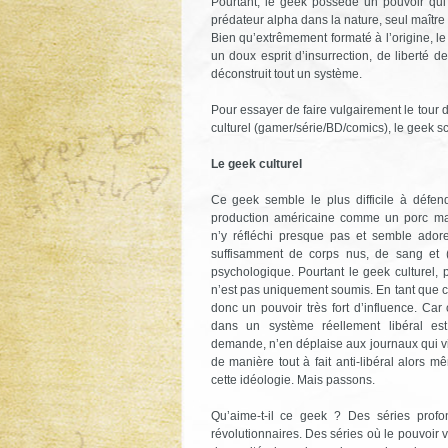
Pourtant, le geek possède un pouvoir qui l
prédateur alpha dans la nature, seul maître d
Bien qu’extrêmement formaté à l’origine, le
un doux esprit d’insurrection, de liberté d
déconstruit tout un système.
Pour essayer de faire vulgairement le tour 
culturel (gamer/série/BD/comics), le geek sci
Le geek culturel
Ce geek semble le plus difficile à défend
production américaine comme un porc mang
n’y réfléchi presque pas et semble adore
suffisamment de corps nus, de sang et 
psychologique. Pourtant le geek culturel,
n’est pas uniquement soumis. En tant que clie
donc un pouvoir très fort d’influence. Car
dans un système réellement libéral es
demande, n’en déplaise aux journaux qui v
de manière tout à fait anti-libéral alors m
cette idéologie. Mais passons.
Qu’aime-t-il ce geek ? Des séries profo
révolutionnaires. Des séries où le pouvoir v