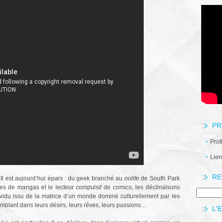
PR
Prof
Lien
RE
Il est aujourd’hui épars : du geek branché au
nolife
de South Park
nes de mangas et le lecteur compulsif de comics, les déclinaisons
ividu issu de la matrice d’un monde dominé culturellement par les
emblant dans leurs désirs, leurs rêves, leurs passions…
L'