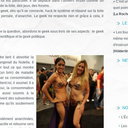
ui est particulier. Il se déplace dans l’univers virtuel comme un
« C'est u
e la toile, des jeux, des forums.
quel poin
 geek, dès qu’il se connecte, hack le système et répand sur la toile
[
La Roch
e pensée, d’anarchie. Le geek ne respecte rien et grâce à cela, il
LE
de la question, abordons le geek sous trois de ses aspects : le geek
« Les fous
entifique et le geek politique.
même miss
d'insécuri
[
Hölderli
re tant il absorbe la
NE
erait du Nutella. Il
r tout ce qui montre
(un brin) de maladie
 par sa consommation,
nt roi, il soumet. Il a
 oui, la consommation
t aussi soumis à la
ivent des subventions
ême qu’ils soutiennent
NO
L’Éc
ndément anarchistes,
acille et retourne vers
Les 