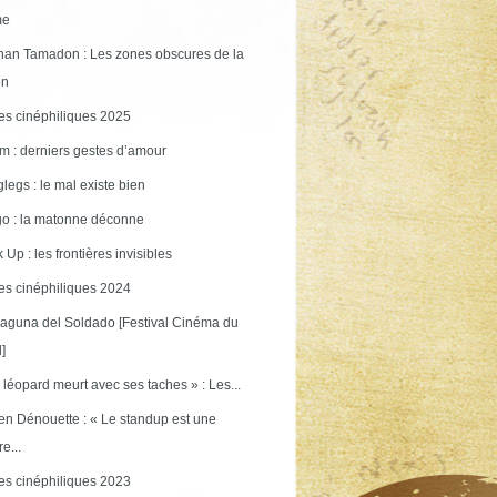
me
an Tamadon : Les zones obscures de la
on
s cinéphiliques 2025
m : derniers gestes d’amour
legs : le mal existe bien
o : la matonne déconne
 Up : les frontières invisibles
s cinéphiliques 2024
aguna del Soldado [Festival Cinéma du
]
 léopard meurt avec ses taches » : Les...
en Dénouette : « Le standup est une
re...
s cinéphiliques 2023