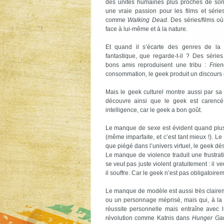
des unités humaines plus proches de son q
une vraie passion pour les films et série
comme
Walking Dead
. Des séries/films o
face à lui-même et à la nature.
Et quand il s’écarte des genres de la s
fantastique, que regarde-t-il ? Des séri
bons amis reproduisent une tribu :
Frie
consommation, le geek produit un discours en
Mais le geek culturel montre aussi par sa
découvre ainsi que le geek est carencé
intelligence, car le geek a bon goût.
Le manque de sexe est évident quand plus
(même imparfaite, et c’est tant mieux !). L
que piégé dans l’univers virtuel, le geek dés
Le manque de violence traduit une frustrati
se veut pas juste violent gratuitement : il v
il souffre. Car le geek n’est pas obligatoire
Le manque de modèle est aussi très claireme
ou un personnage méprisé, mais qui, à la
réussite personnelle mais entraîne avec l
révolution comme Katnis dans
Hunger Ga