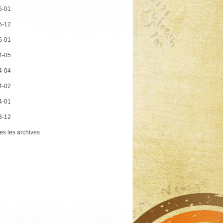
6-01
5-12
5-01
4-05
4-04
4-02
4-01
3-12
es les archives