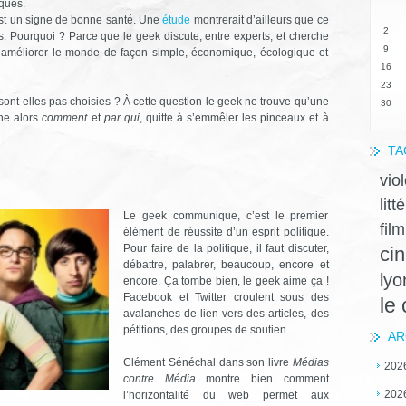
aques.
s est un signe de bonne santé. Une
étude
montrerait d’ailleurs que ce
2
s. Pourquoi ? Parce que le geek discute, entre experts, et cherche
9
 améliorer le monde de façon simple, économique, écologique et
16
23
e sont-elles pas choisies ? À cette question le geek ne trouve qu’une
30
che alors
comment
et
par qui
, quitte à s’emmêler les pinceaux et à
TA
vio
litt
Le geek communique, c’est le premier
film
élément de réussite d’un esprit politique.
Pour faire de la politique, il faut discuter,
ci
débattre, palabrer, beaucoup, encore et
lyo
encore. Ça tombe bien, le geek aime ça !
Facebook et Twitter croulent sous des
le
avalanches de lien vers des articles, des
pétitions, des groupes de soutien…
AR
Clément Sénéchal dans son livre
Médias
202
contre Média
montre bien comment
202
l’horizontalité du web permet aux