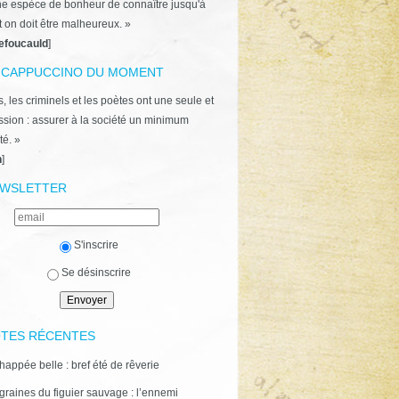
ne espèce de bonheur de connaître jusqu'à
t on doit être malheureux. »
efoucauld
]
 CAPPUCCINO DU MOMENT
, les criminels et les poètes ont une seule et
ion : assurer à la société un minimum
té. »
n
]
WSLETTER
S'inscrire
Se désinscrire
TES RÉCENTES
happée belle : bref été de rêverie
graines du figuier sauvage : l’ennemi