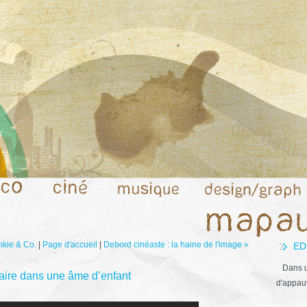
nkie & Co.
|
Page d'accueil
|
Debord cinéaste : la haine de l'image »
ED
Dans u
naire dans une âme d’enfant
d'appauv