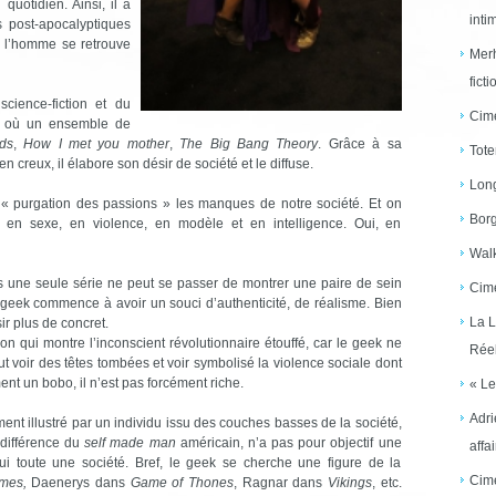
uotidien. Ainsi, il a
inti
s post-apocalyptiques
ù l’homme se retrouve
Merh
ficti
cience-fiction et du
Cime
es où un ensemble de
nds
,
How I met you mother
,
The Big Bang Theory
. Grâce à sa
Tote
 creux, il élabore son désir de société et le diffuse.
Long
 « purgation des passions » les manques de notre société. Et on
Borg
 en sexe, en violence, en modèle et en intelligence. Oui, en
Walk
 une seule série ne peut se passer de montrer une paire de sein
Cime
e geek commence à avoir un souci d’authenticité, de réalisme. Bien
La L
ir plus de concret.
on qui montre l’inconscient révolutionnaire étouffé, car le geek ne
Réel
eut voir des têtes tombées et voir symbolisé la violence sociale dont
ment un bobo, il n’est pas forcément riche.
« Le
Adri
nt illustré par un individu issu des couches basses de la société,
 différence du
self made man
américain, n’a pas pour objectif une
affai
ui toute une société. Bref, le geek se cherche une figure de la
Cime
mes,
Daenerys dans
Game of Thones
, Ragnar dans
Vikings
, etc.