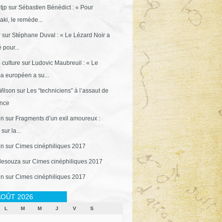
tjp
sur
Sébastien Bénédict : « Pour
ki, le remède...
r
sur
Stéphane Duval : « Le Lézard Noir a
 pour...
 culture
sur
Ludovic Maubreuil : « Le
a européen a su...
ilson
sur
Les “techniciens” à l’assaut de
ance
in
sur
Fragments d’un exil amoureux :
sur la...
in
sur
Cimes cinéphiliques 2017
desouza
sur
Cimes cinéphiliques 2017
in
sur
Cimes cinéphiliques 2017
OÛT 2026
L
M
M
J
V
S