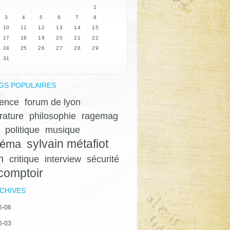
1
3
4
5
6
7
8
10
11
12
13
14
15
17
18
19
20
21
22
24
25
26
27
28
29
31
GS POPULAIRES
lence
forum de lyon
érature
philosophie
ragemag
politique
musique
sylvain métafiot
néma
n
critique
interview
sécurité
 comptoir
CHIVES
6-06
6-03