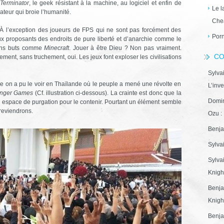
Terminator
, le geek résistant à la machine, au logiciel et enfin de
Le l
ateur qui broie l’humanité.
Che
t. À l’exception des joueurs de FPS qui ne sont pas forcément des
Porn
ux proposants des endroits de pure liberté et d’anarchie comme le
sans buts comme
Minecraft
. Jouer à être Dieu ? Non pas vraiment.
CO
ent, sans truchement, oui. Les jeux font exploser les civilisations
Sylva
e on a pu le voir en Thaïlande où le peuple a mené une révolte en
L’inve
nger Games
(Cf. illustration ci-dessous). La crainte est donc que la
Domin
un espace de purgation pour le contenir. Pourtant un élément semble
reviendrons.
Ozu : 
Benja
Sylva
Sylva
Knight
Benja
Knight
Benja