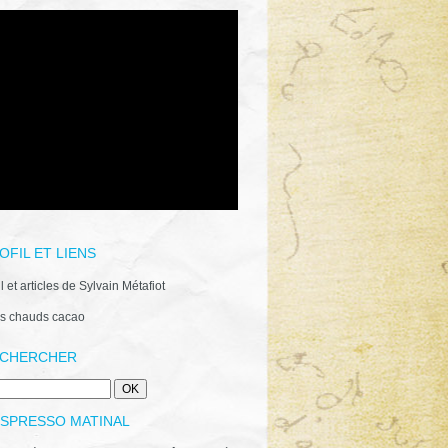
OFIL ET LIENS
il et articles de Sylvain Métafiot
s chauds cacao
CHERCHER
ESPRESSO MATINAL