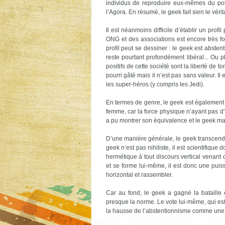
individus de reproduire eux-mêmes du p
l’Agora. En résumé, le geek fait sien le vér
Il est néanmoins difficile d’établir un profi
ONG et des associations est encore très fo
profil peut se dessiner : le geek est abstenti
reste pourtant profondément libéral... Ou plu
positifs de cette société sont la liberté de
pourri gâté mais il n’est pas sans valeur. 
les super-héros (y compris les Jedi).
En termes de genre, le geek est également i
femme, car la force physique n’ayant pas d’
a pu montrer son équivalence et le geek mas
D’une manière générale, le geek transcende
geek n’est pas nihiliste, il est scientifique
hermétique à tout discours vertical venant 
et se forme lui-même, il est donc une pui
horizontal et rassembler.
Car au fond, le geek a gagné la bataille cul
presque la norme. Le vote lui-même, qui est un
la hausse de l’abstentionnisme comme une 