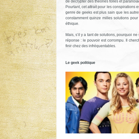
de décrypter des théories folles et paranoï
Pourtant, cet attrait pour les conspiration
genre de geeks est plus sain que les autre
constamment quinze milles solutions pour
éthique.
Mais, s’il y a tant de solutions, pourquoi n
réponse : le pouvoir est corrompu. Il cher
finir chez des infréquentables.
Le geek politique