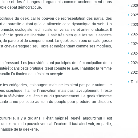
olitique et des échanges d’arguments comme anciennement dans
202
itable débat démocratique.
202
l politique du geek, car le pouvoir de représentation des partis, des
rt et parasite autant qu’elle alimente cette dynamique du web. Un
202
onniste, écologiste, techniciste, universaliste et anti-mondialiste. Il
202
tôt : le geek est libertaire. Il sait très bien que les seuls aspects
 ton, de parole et de comportement. Le geek est un peu un sale gosse
202
Il est chevaleresque : seul, libre et indépendant comme ses modèles,
202
ntéressant. Les jeux-vidéos ont participés de l’émancipation de la
202
intérêt dans cette pratique (seul compte le
skill
, l’habilité) la femme
202
culin l’a finalement très bien accepté.
Tout
 les catégories, les bougent mais ne les nient pas pour autant. Le
 donc sceptique. Il aime l’innovation, mais pas l’aveuglement. Il reste
de la télévision, de l’école ou du gouvernement. Le geek s’informe
ssante arme politique au sein du peuple pour produire un discours
turelle. Il y a dix ans, il était méprisé, rejeté, aujourd’hui il est
 exercice du pouvoir vertical, l’exècre. Il faut ainsi voir, en partie,
hausse de la geekerie.