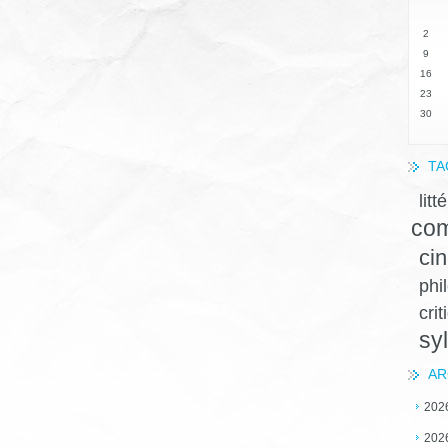
2
9
16
23
30
TA
litt
com
ci
phi
crit
sy
AR
202
202