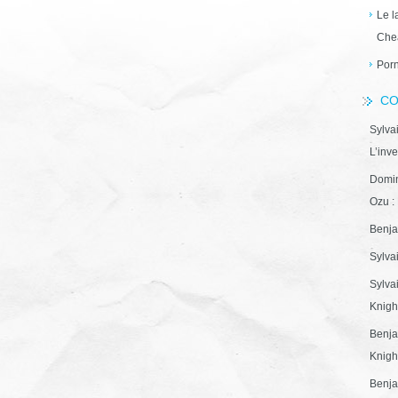
Le l
Che
Porn
CO
Sylva
L’inve
Domin
Ozu : 
Benja
Sylva
Sylva
Knight
Benja
Knight
Benja