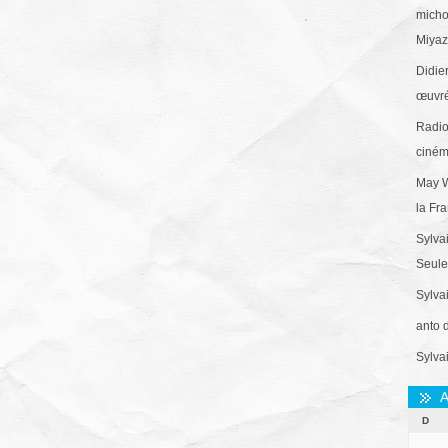
micho
Miyaza
Didie
œuvré
Radio
ciném
May W
la Fr
Sylva
Seule 
Sylva
anto 
Sylva
A
D