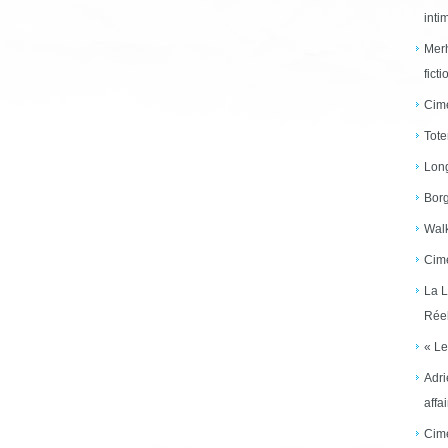
inti
Merh
ficti
Cime
Tote
Long
Borg
Walk
Cime
La L
Réel
« Le
Adri
affai
Cime