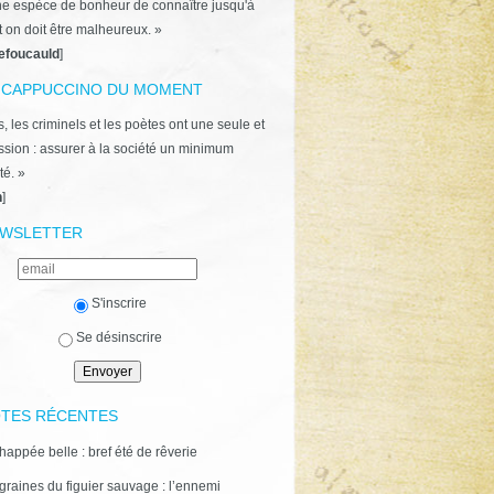
ne espèce de bonheur de connaître jusqu'à
t on doit être malheureux. »
efoucauld
]
 CAPPUCCINO DU MOMENT
, les criminels et les poètes ont une seule et
ion : assurer à la société un minimum
té. »
n
]
WSLETTER
S'inscrire
Se désinscrire
TES RÉCENTES
happée belle : bref été de rêverie
graines du figuier sauvage : l’ennemi