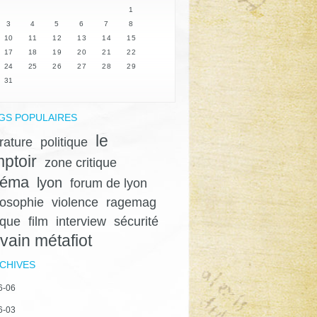
1
3
4
5
6
7
8
10
11
12
13
14
15
17
18
19
20
21
22
24
25
26
27
28
29
31
GS POPULAIRES
le
érature
politique
ptoir
zone critique
néma
lyon
forum de lyon
losophie
violence
ragemag
ique
film
interview
sécurité
lvain métafiot
CHIVES
6-06
6-03