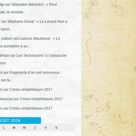
tjp
sur
Sébastien Bénédict : « Pour
ki, le remède...
r
sur
Stéphane Duval : « Le Lézard Noir a
 pour...
 culture
sur
Ludovic Maubreuil : « Le
a européen a su...
ilson
sur
Les “techniciens” à l’assaut de
ance
in
sur
Fragments d’un exil amoureux :
sur la...
in
sur
Cimes cinéphiliques 2017
desouza
sur
Cimes cinéphiliques 2017
in
sur
Cimes cinéphiliques 2017
OÛT 2026
L
M
M
J
V
S