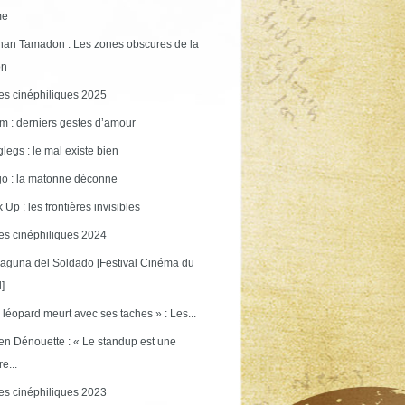
me
an Tamadon : Les zones obscures de la
on
s cinéphiliques 2025
m : derniers gestes d’amour
legs : le mal existe bien
o : la matonne déconne
 Up : les frontières invisibles
s cinéphiliques 2024
aguna del Soldado [Festival Cinéma du
]
 léopard meurt avec ses taches » : Les...
en Dénouette : « Le standup est une
re...
s cinéphiliques 2023