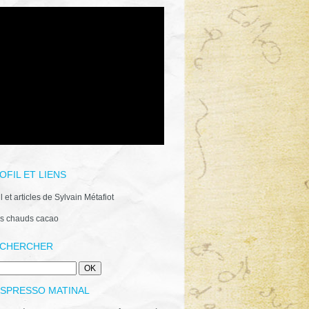
OFIL ET LIENS
il et articles de Sylvain Métafiot
s chauds cacao
CHERCHER
ESPRESSO MATINAL