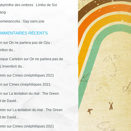
abyrinthe des ombres : Limbo de Soi
ang
omelancolia : Gay sans joie
MMENTAIRES RÉCENTS
in
sur
On ne parlera pas de Ozu :
ntion du...
ique Carleton
sur
On ne parlera pas de
L’invention du...
min
sur
Cimes cinéphiliques 2021
in
sur
Cimes cinéphiliques 2021
in
sur
La tentation du mal : The Green
 de David...
min
sur
La tentation du mal : The Green
 de David...
min
sur
Cimes cinéphiliques 2021