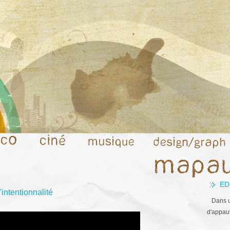
ED
'intentionnalité
Dans u
d'appauv