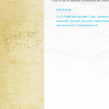
C'est ce qu'on appelle la poétique de l'intent
Lire la suite
17:07 Publié dans
Actualité
| Tags :
poétique d
autocentré
,
punctum
,
structum
,
roland barth
Lien permanent
|
Commentaires (0)