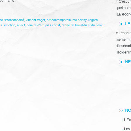
ionnalité.
« C'est u
quel poin
[
La Roch
e l'intentionnalité
,
vincent froget
,
art contemporain
,
mc carthy
,
regard
LE
es
,
émotion
,
affect
,
oeuvre d'art
,
piss christ
,
règne de l'invididu et du désir
|
« Les fous
même miss
d'insécuri
[
Hölderli
NE
NO
L’Éc
Les 