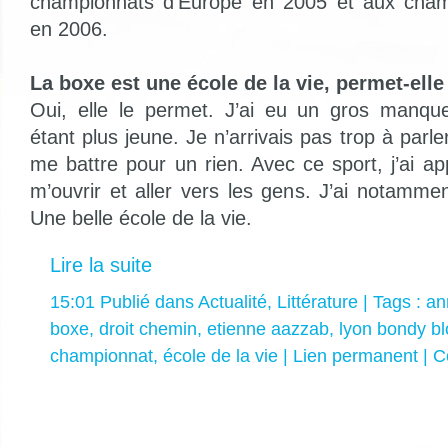
championnats d’Europe en 2005 et aux cha
en 2006.
La boxe est une école de la vie, permet-elle 
Oui, elle le permet. J’ai eu un gros manq
étant plus jeune. Je n’arrivais pas trop à parle
me battre pour un rien. Avec ce sport, j’ai a
m’ouvrir et aller vers les gens. J’ai notamme
Une belle école de la vie.
Lire la suite
15:01 Publié dans
Actualité
,
Littérature
| Tags :
an
boxe
,
droit chemin
,
etienne aazzab
,
lyon bondy b
championnat
,
école de la vie
|
Lien permanent
|
C