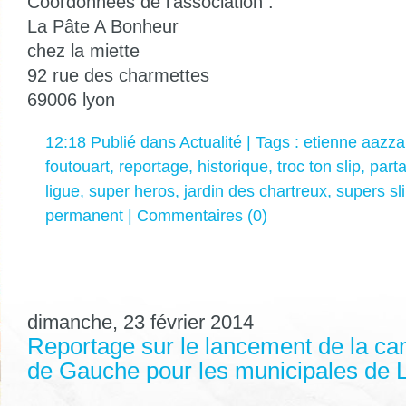
Coordonnées de l'association :
La Pâte A Bonheur
chez la miette
92 rue des charmettes
69006 lyon
12:18 Publié dans
Actualité
| Tags :
etienne aazz
foutouart
,
reportage
,
historique
,
troc ton slip
,
part
ligue
,
super heros
,
jardin des chartreux
,
supers sl
permanent
|
Commentaires (0)
dimanche, 23 février 2014
Reportage sur le lancement de la c
de Gauche pour les municipales de 