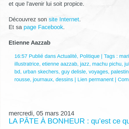
et que l'avenir lui soit propice.
Découvrez son
site Internet
.
Et sa
page Facebook
.
Etienne Aazzab
16:57 Publié dans
Actualité
,
Politique
| Tags :
mari
illustratrice
,
etienne aazzab
,
jazz
,
machu pichu
,
ju
bd
,
urban skechers
,
guy delisle
,
voyages
,
palesti
rousse
,
journaux
,
dessins
|
Lien permanent
|
Comm
mercredi, 05 mars 2014
LA PÂTE À BONHEUR : qu’est ce que