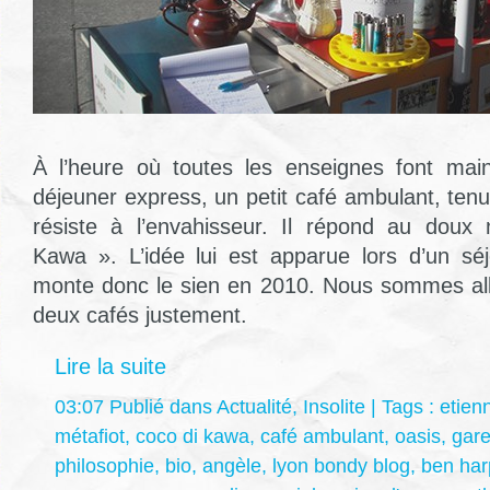
À l’heure où toutes les enseignes font main
déjeuner express, un petit café ambulant, ten
résiste à l’envahisseur. Il répond au dou
Kawa ». L’idée lui est apparue lors d’un séj
monte donc le sien en 2010. Nous sommes allés
deux cafés justement.
Lire la suite
03:07 Publié dans
Actualité
,
Insolite
| Tags :
etien
métafiot
,
coco di kawa
,
café ambulant
,
oasis
,
gar
philosophie
,
bio
,
angèle
,
lyon bondy blog
,
ben har