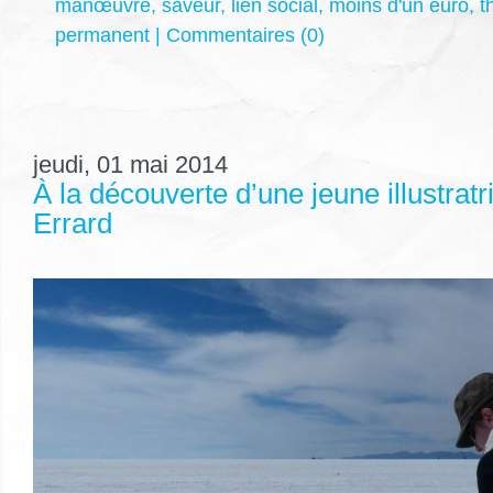
manœuvre
,
saveur
,
lien social
,
moins d'un euro
,
t
permanent
|
Commentaires (0)
jeudi, 01 mai 2014
À la découverte d’une jeune illustratr
Errard