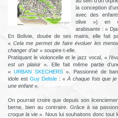
au sein d’un orphel
la conception d'un
avec des enfants
olive ») en u
arabisante : « Djam
En Bolivie, douée de ses mains, elle fait p
«
Cela me permet de faire évoluer les menta
changer d’air
» soupire-t-elle.
Pratiquant le violoncelle et le jazz vocal, «
l’é
est un plaisir
». Elle fait même partie d’
«
URBAN SKECHERS
». Passionné de ban
idole est
Guy Delisle
: «
À chaque fois que je 
une enfant
».
On pourrait croire que depuis son licenciemen
berne, bien au contraire. Grâce à sa passio
croque la vie
». Nous lui souhaitons donc tout