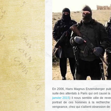
En 2006, Hans Magnus Enzensberger publ
suite des attentats à Paris qui ont causé 
janvier 2015
) il nous semble utile de reve
portrait de ces hommes à la recherche
vengeance, chez qui s'allient obsession de la