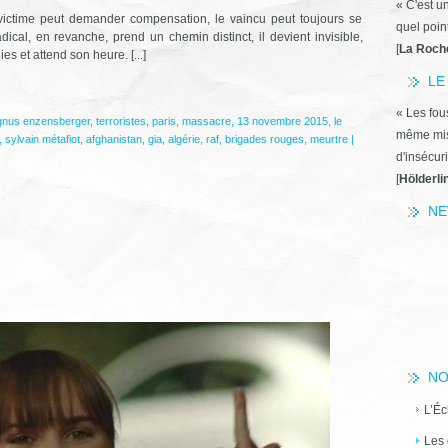
*
« C'est u
 victime peut demander compensation, le vaincu peut toujours se
quel poin
ical, en revanche, prend un chemin distinct, il devient invisible,
[
La Roch
s et attend son heure. [...]
LE
« Les fous
nus enzensberger
,
terroristes
,
paris
,
massacre
,
13 novembre 2015
,
le
même miss
,
sylvain métafiot
,
afghanistan
,
gia
,
algérie
,
raf
,
brigades rouges
,
meurtre
|
d'insécuri
[
Hölderli
NE
NO
L’Éc
Les 