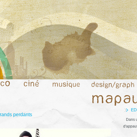
ED
grands perdants
Dans u
d'appauv