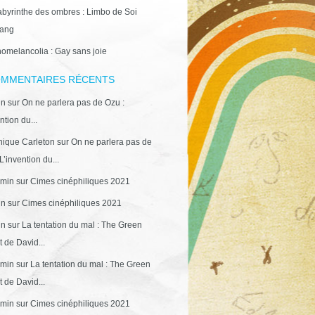
abyrinthe des ombres : Limbo de Soi
ang
omelancolia : Gay sans joie
MMENTAIRES RÉCENTS
in
sur
On ne parlera pas de Ozu :
ntion du...
ique Carleton
sur
On ne parlera pas de
L’invention du...
min
sur
Cimes cinéphiliques 2021
in
sur
Cimes cinéphiliques 2021
in
sur
La tentation du mal : The Green
 de David...
min
sur
La tentation du mal : The Green
 de David...
min
sur
Cimes cinéphiliques 2021