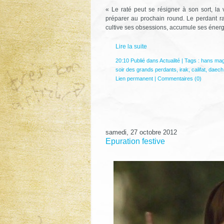
« Le raté peut se résigner à son sort, la
préparer au prochain round. Le perdant rad
cultive ses obsessions, accumule ses énergie
Lire la suite
20:10 Publié dans
Actualité
| Tags :
hans mag
soir des grands perdants
,
irak
,
califat
,
daech
Lien permanent
|
Commentaires (0)
samedi, 27 octobre 2012
Epuration festive