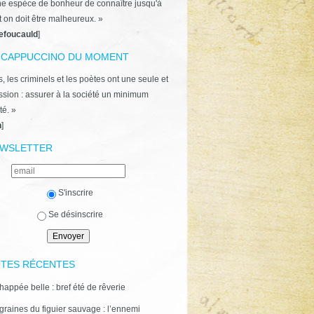
ne espèce de bonheur de connaître jusqu'à
t on doit être malheureux. »
efoucauld
]
 CAPPUCCINO DU MOMENT
, les criminels et les poètes ont une seule et
ion : assurer à la société un minimum
té. »
n
]
WSLETTER
S'inscrire
Se désinscrire
TES RÉCENTES
happée belle : bref été de rêverie
graines du figuier sauvage : l’ennemi