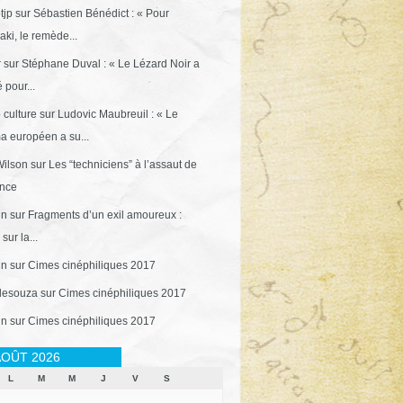
tjp
sur
Sébastien Bénédict : « Pour
ki, le remède...
r
sur
Stéphane Duval : « Le Lézard Noir a
 pour...
 culture
sur
Ludovic Maubreuil : « Le
a européen a su...
ilson
sur
Les “techniciens” à l’assaut de
ance
in
sur
Fragments d’un exil amoureux :
sur la...
in
sur
Cimes cinéphiliques 2017
desouza
sur
Cimes cinéphiliques 2017
in
sur
Cimes cinéphiliques 2017
OÛT 2026
L
M
M
J
V
S