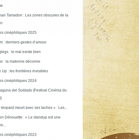
me
an Tamadon : Les zones obscures de la
on
s cinéphiliques 2025
m : derniers gestes d’amour
legs : le mal existe bien
o : la matonne déconne
 Up : les frontières invisibles
s cinéphiliques 2024
aguna del Soldado [Festival Cinéma du
]
 léopard meurt avec ses taches » : Les...
en Dénouette : « Le standup est une
re...
s cinéphiliques 2023