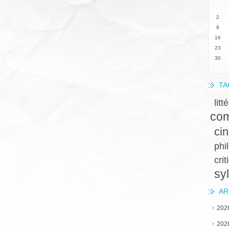
2
9
16
23
30
TA
litt
com
ci
phi
crit
sy
AR
202
202