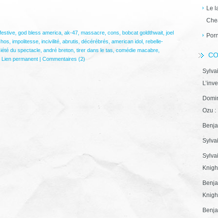
Le l
Che
festive
,
god bless america
,
ak-47
,
massacre
,
cons
,
bobcat goldthwait
,
joel
Porn
chos
,
impolitesse
,
incivilité
,
abrutis
,
décérébrés
,
american idol
,
rebelle-
iété du spectacle
,
andré breton
,
tirer dans le tas
,
comédie macabre
,
CO
|
Lien permanent
|
Commentaires (2)
Sylva
L’inve
Domin
Ozu : 
Benja
Sylva
Sylva
Knight
Benja
Knight
Benja