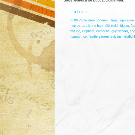
Bless America
de Bobcat Goldthwait.
Lire la suite
03:00 Publié dans
Cinéma
| Tags :
epuration 
murray
,
tara lynne barr
,
téléréalité
,
bigots
,
fa
attitude
,
elephant
,
catharsis
,
guy debord
,
soc
humour noir
,
famille sacrée
,
sylvain métafiot