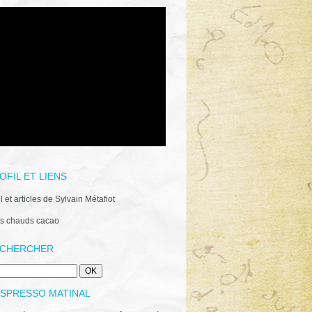
OFIL ET LIENS
il et articles de Sylvain Métafiot
s chauds cacao
CHERCHER
ESPRESSO MATINAL