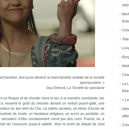
inti
Merh
ficti
Cime
Tote
Long
Borg
Walk
Cime
archandise
,
doit
aussi
devenir
la
marchandise
vedette
de la
société
spectaculaire
. »
La L
Guy Debord,
La Société du spectacle
Réel
e un flingue et de shooter dans le tas, à la manière surréaliste, me
« Le
n’a ressenti le goût du meurtre devant un enfant pourri-gâté, une
porteur du tee-shirt du Che, un intello sectaire, un élève d’école de
Adri
rnaliste de mode, un fanatique religieux, un accro au portable, un
affai
 sensation d’être constamment cerné par des cons. Franck, lui, a
idé de l’assouvir, jusqu’à satiété. Voici le point de départ de
God
Cime