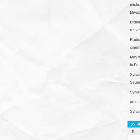
micho
Miyaza
Didie
œuvré
Radio
ciném
May W
la Fr
Sylva
Seule 
Sylva
anto 
Sylva
A
D