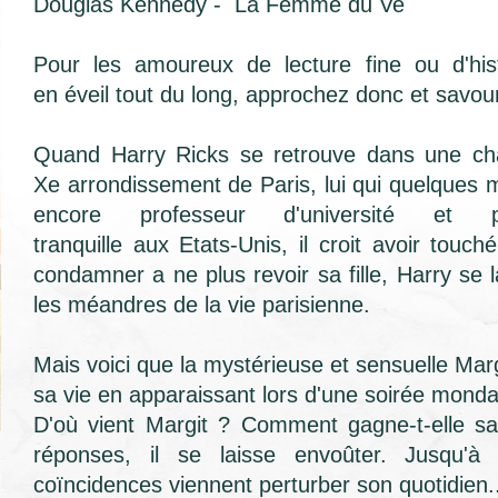
Douglas Kennedy - La Femme du Ve
Pour les amoureux de lecture fine ou d'his
en éveil tout du long, approchez donc et savo
Quand
Harry Ricks
se retrouve dans une
ch
Xe
arrondissement de Paris, lui qui quelques m
encore professeur d'
université
et p
tranquille
aux
Etats-Unis
, il croit avoir touch
condamner a ne plus revoir sa fille, Harry se
les méandres de la vie parisienne.
Mais voici que la mystérieuse et sensuelle Marg
sa vie en apparaissant lors d'une soirée monda
D'où vient Margit ? Comment gagne-t-elle s
réponses, il se laisse envoûter. Jusqu'à
coïncidences viennent perturber son quotidien.