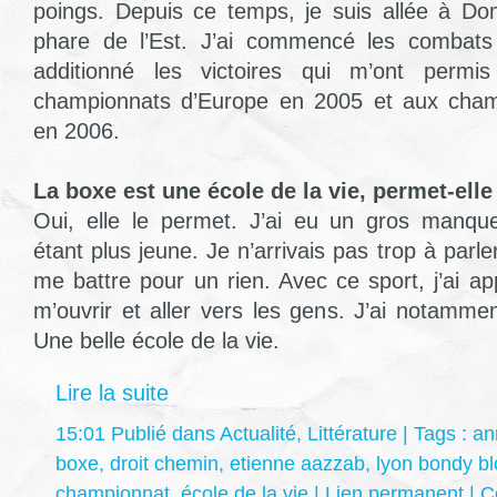
poings. Depuis ce temps, je suis allée à Do
phare de l’Est. J’ai commencé les combats p
additionné les victoires qui m’ont permis
championnats d’Europe en 2005 et aux cha
en 2006.
La boxe est une école de la vie, permet-elle 
Oui, elle le permet. J’ai eu un gros manq
étant plus jeune. Je n’arrivais pas trop à parle
me battre pour un rien. Avec ce sport, j’ai a
m’ouvrir et aller vers les gens. J’ai notamme
Une belle école de la vie.
Lire la suite
15:01 Publié dans
Actualité
,
Littérature
| Tags :
an
boxe
,
droit chemin
,
etienne aazzab
,
lyon bondy b
championnat
,
école de la vie
|
Lien permanent
|
C