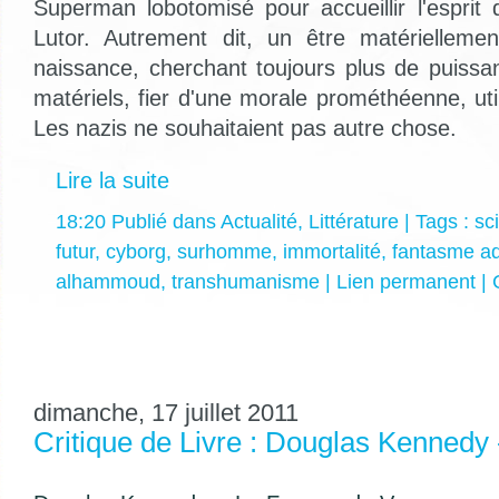
Superman lobotomisé pour accueillir l'espri
Lutor. Autrement dit, un être matérielleme
naissance, cherchant toujours plus de puiss
matériels, fier d'une morale prométhéenne, utili
Les nazis ne souhaitaient pas autre chose.
Lire la suite
18:20 Publié dans
Actualité
,
Littérature
| Tags :
sc
futur
,
cyborg
,
surhomme
,
immortalité
,
fantasme a
alhammoud
,
transhumanisme
|
Lien permanent
|
dimanche, 17 juillet 2011
Critique de Livre : Douglas Kenned