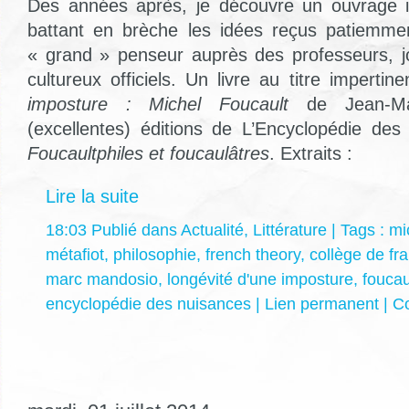
Des années après, je découvre un ouvrage i
battant en brèche les idées reçus patiemmen
« grand » penseur auprès des professeurs, jo
cultureux officiels. Un livre au titre impertin
imposture : Michel Foucault
de Jean-Ma
(excellentes) éditions de L’Encyclopédie des
Foucaultphiles et foucaulâtres
. Extraits :
Lire la suite
18:03 Publié dans
Actualité
,
Littérature
| Tags :
mi
métafiot
,
philosophie
,
french theory
,
collège de fr
marc mandosio
,
longévité d'une imposture
,
foucau
encyclopédie des nuisances
|
Lien permanent
|
Co