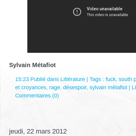
Sylvain Métafiot
15:23 Publié dans
Littérature
| Tags :
fuck
,
south 
et croyances
,
rage
,
désespoir
,
sylvain métafiot
|
L
Commentaires (0)
jeudi, 22 mars 2012