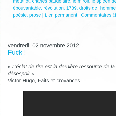
métafiot
,
charles baudelaire
,
le miroir
,
le spleen de
épouvantable
,
révolution
,
1789
,
droits de l'homme
poésie
,
prose
|
Lien permanent
|
Commentaires (1
vendredi, 02 novembre 2012
Fuck !
« L'éclat de rire est la dernière ressource de la
désespoir »
Victor Hugo, Faits et croyances