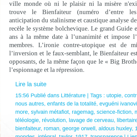
ville monde où ni le plaisir ni la misère n'e
trouve le Bienfaiteur (numéro d’entre les
anticipation du stalinisme et caustique analyse de
recèle le système bolchevique. Le grand Guide es
ans à la même date à l’unanimité et impose l
membres. L’ironie contre-utopique est de m
l’inversion et le faux-semblant, le Bienfaiteur es
opposants, de la même façon que le « Big Broth
l’espionnage et la répression.
Lire la suite
15:56 Publié dans
Littérature
| Tags :
utopie
,
contr
nous autres
,
enfants de la totalité
,
evguéni ivanov
more
,
sylvain métafiot
,
ragemag
,
science-fiction
,
téléologie
,
révolution
,
lavage de cerveau
,
libertair
bienfaiteur
,
roman
,
george orwell
,
aldous huxley
,
mondes
,
intégral
,
taylor
,
1917
,
transparence
|
Lie