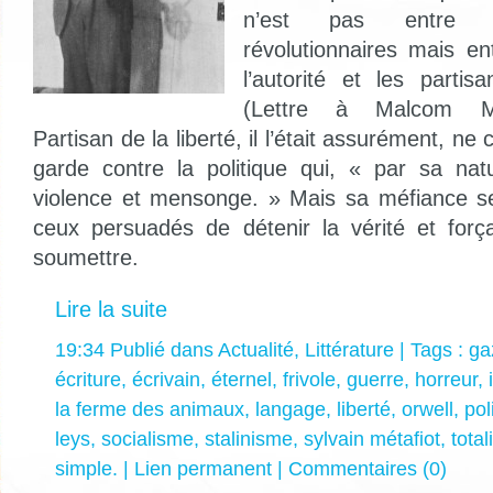
n’est pas entre c
révolutionnaires mais en
l’autorité et les partis
(Lettre à Malcom Mu
Partisan de la liberté, il l’était assurément, n
garde contre la politique qui, « par sa na
violence et mensonge. » Mais sa méfiance se
ceux persuadés de détenir la vérité et forç
soumettre.
Lire la suite
19:34 Publié dans
Actualité
,
Littérature
| Tags :
ga
écriture
,
écrivain
,
éternel
,
frivole
,
guerre
,
horreur
,
la ferme des animaux
,
langage
,
liberté
,
orwell
,
pol
leys
,
socialisme
,
stalinisme
,
sylvain métafiot
,
total
simple.
|
Lien permanent
|
Commentaires (0)