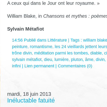
A ceux qui dans le Jour ont leur royaume. »
William Blake, in
Chansons et mythes
:
poèmes
Sylvain Métafiot
14:56 Publié dans
Littérature
| Tags :
william blak
peinture
,
romantisme
,
les 24 vieillards jettent le
trône divin
,
méditation parmi les tombes
,
diable
,
c
sylvain métafiot
,
dieu
,
lumière
,
pluton
,
âme
,
divin
,
infini
|
Lien permanent
|
Commentaires (0)
mardi, 18 juin 2013
Inéluctable fatuité