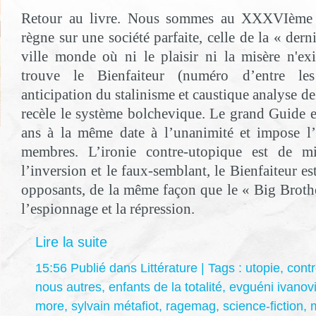
Retour au livre. Nous sommes au XXXVIème si
règne sur une société parfaite, celle de la « dern
ville monde où ni le plaisir ni la misère n'e
trouve le Bienfaiteur (numéro d’entre les
anticipation du stalinisme et caustique analyse de
recèle le système bolchevique. Le grand Guide es
ans à la même date à l’unanimité et impose l
membres. L’ironie contre-utopique est de m
l’inversion et le faux-semblant, le Bienfaiteur es
opposants, de la même façon que le « Big Broth
l’espionnage et la répression.
Lire la suite
15:56 Publié dans
Littérature
| Tags :
utopie
,
contr
nous autres
,
enfants de la totalité
,
evguéni ivanov
more
,
sylvain métafiot
,
ragemag
,
science-fiction
,