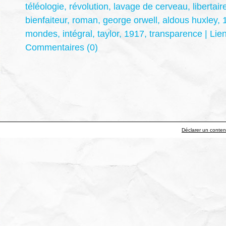
téléologie
,
révolution
,
lavage de cerveau
,
libertair
bienfaiteur
,
roman
,
george orwell
,
aldous huxley
,
mondes
,
intégral
,
taylor
,
1917
,
transparence
|
Lie
Commentaires (0)
Déclarer un contenu 