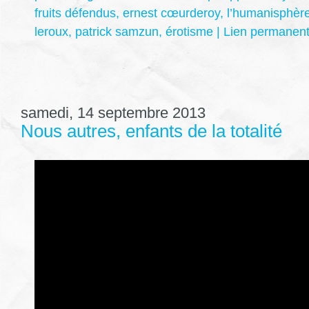
fruits défendus
,
ernest cœurderoy
,
l’humanisphèr
leroux
,
patrick samzun
,
érotisme
|
Lien permanen
samedi, 14 septembre 2013
Nous autres, enfants de la totalité