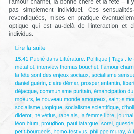
l’amour charnel, la bonne chère et la fête – il 
pas simplement individuel. Ces sensualités-
revendiquées, mises en pratique éventuelle
optique qui est au-delà de l’interaction et 
individus.
Lire la suite
15:41 Publié dans
Littérature
,
Politique
| Tags :
le
métafiot
,
interview thomas bouchet
,
l’amour charn
la fête sont des enjeux sociaux
,
socialisme sensu
daniel guérin
,
claire démar
,
prosper enfantin
,
liber
déjacque
,
communisme puritain
,
émancipation du
moeurs
,
le nouveau monde amoureux
,
saint-simo
socialisme utopique
,
socialisme scientifique
,
d’ho
diderot
,
helvétius
,
rabelais
,
la femme libre
,
journa
léon blum
,
proudhon
,
paul lafargue
,
sorel
,
guesde
petit-bourgeois
,
homo-festivus
,
philippe muray
,
À 