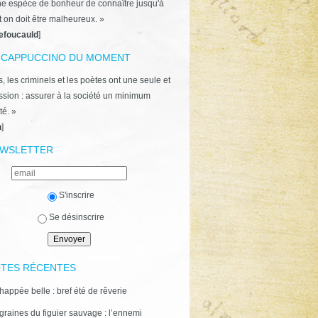
ne espèce de bonheur de connaître jusqu'à
t on doit être malheureux. »
efoucauld
]
 CAPPUCCINO DU MOMENT
, les criminels et les poètes ont une seule et
ion : assurer à la société un minimum
té. »
n
]
WSLETTER
S'inscrire
Se désinscrire
TES RÉCENTES
happée belle : bref été de rêverie
graines du figuier sauvage : l’ennemi