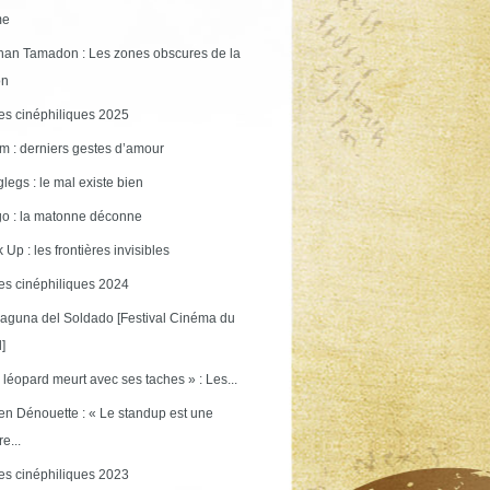
me
an Tamadon : Les zones obscures de la
on
s cinéphiliques 2025
m : derniers gestes d’amour
legs : le mal existe bien
o : la matonne déconne
 Up : les frontières invisibles
s cinéphiliques 2024
aguna del Soldado [Festival Cinéma du
]
 léopard meurt avec ses taches » : Les...
en Dénouette : « Le standup est une
re...
s cinéphiliques 2023