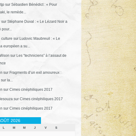
tjp
sur
Sébastien Bénédict : « Pour
ki, le remède...
r
sur
Stéphane Duval : « Le Lézard Noir a
 pour...
 culture
sur
Ludovic Maubreuil : « Le
a européen a su...
ilson
sur
Les “techniciens” à l’assaut de
ance
in
sur
Fragments d’un exil amoureux :
sur la...
in
sur
Cimes cinéphiliques 2017
desouza
sur
Cimes cinéphiliques 2017
in
sur
Cimes cinéphiliques 2017
OÛT 2026
L
M
M
J
V
S