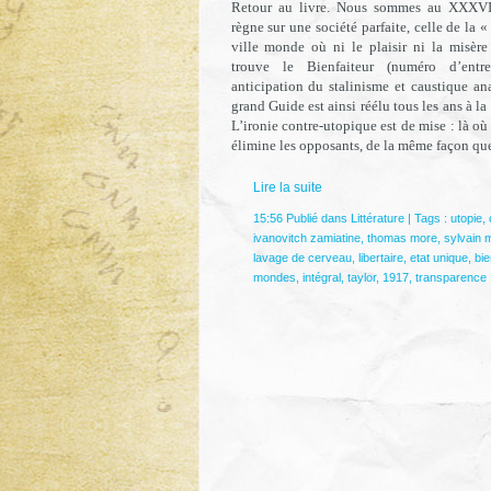
Retour au livre. Nous sommes au XXXVIè
règne sur une société parfaite, celle de la 
ville monde où ni le plaisir ni la misère
trouve le Bienfaiteur (numéro d’entre
anticipation du stalinisme et caustique a
grand Guide est ainsi réélu tous les ans à 
L’ironie contre-utopique est de mise : là où 
élimine les opposants, de la même façon que 
Lire la suite
15:56 Publié dans
Littérature
| Tags :
utopie
,
ivanovitch zamiatine
,
thomas more
,
sylvain m
lavage de cerveau
,
libertaire
,
etat unique
,
bie
mondes
,
intégral
,
taylor
,
1917
,
transparence