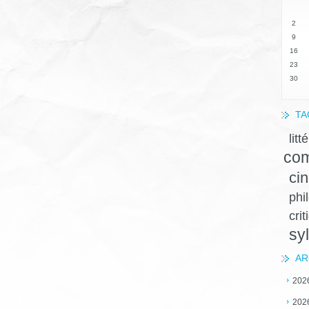
2
9
16
23
30
TA
litt
com
ci
phi
crit
sy
AR
202
202