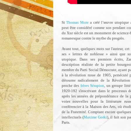
Si
Thomas More
a créé l’œuvre utopique 
peut être considéré comme son pendant co
du Xxe siècle est un monument de science-fi
romanesque contre le mythe du progrès.
Avant tout, quelques mots sur l'auteur, cet
ses « lettres de noblesse » ainsi que s
utopique. Dans ses premiers écrits, Za
description réaliste de la petite bourgeo
membre du Parti Social Démocrate, ayant p
à la révolution russe de 1905, persécuté pa
détourne radicalement de la Révolution
proche des
frères Sérapion
, un groupe litt
1920-192 s'inscrivant dans le processus d
après les années de prépondérance de la p
voies nouvelles pour la littérature ru
conférencier à la Maison des Arts, où étud
de la Fraternité. Comptant encore quelques 
intellectuels (
Maxime Gorki
), il fuit son 
Paris.