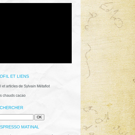
OFIL ET LIENS
il et articles de Sylvain Métafiot
s chauds cacao
CHERCHER
ESPRESSO MATINAL