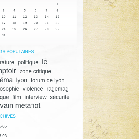
1
3
4
5
6
7
8
10
11
12
13
14
15
17
18
19
20
21
22
24
25
26
27
28
29
31
GS POPULAIRES
le
érature
politique
ptoir
zone critique
néma
lyon
forum de lyon
losophie
violence
ragemag
ique
film
interview
sécurité
lvain métafiot
CHIVES
6-06
6-03