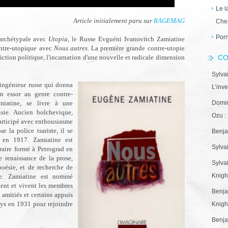
Le l
Article initialement paru sur
RAGEMAG
Che
Porn
archétypale avec
Utopia
, le Russe Evguéni Ivanovitch Zamiatine
ntre-utopique avec
Nous autres
. La première grande contre-utopie
ction politique, l'incarnation d'une nouvelle et radicale dimension
CO
Sylva
 ingénieur russe qui donna
L’inve
on essor au genre contre-
miatine, se livre à une
Domin
isie. Ancien bolchevique,
Ozu : 
articipé avec enthousiasme
r la police tsariste, il se
Benja
 en 1917. Zamiatine est
Sylva
éraire formé à Petrograd en
e renaissance de la prose,
Sylva
oésie, et de recherche de
Knight
sse. Zamiatine est nommé
ient et vivent les membres
Benja
amitiés et certains appuis
pays en 1931 pour rejoindre
Knight
Benja