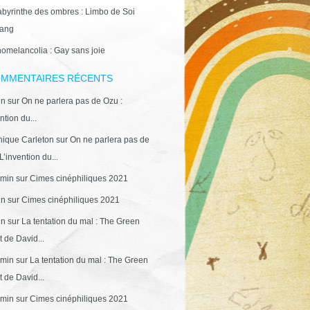
abyrinthe des ombres : Limbo de Soi
ang
omelancolia : Gay sans joie
MMENTAIRES RÉCENTS
in
sur
On ne parlera pas de Ozu :
ntion du...
ique Carleton
sur
On ne parlera pas de
L’invention du...
min
sur
Cimes cinéphiliques 2021
in
sur
Cimes cinéphiliques 2021
in
sur
La tentation du mal : The Green
 de David...
min
sur
La tentation du mal : The Green
 de David...
min
sur
Cimes cinéphiliques 2021