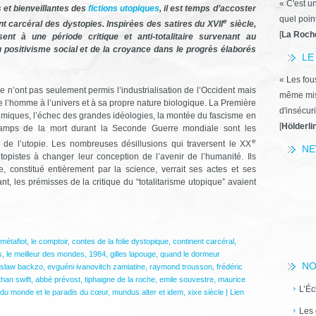
« C'est u
 et bienveillantes des
fictions utopiques
, il est temps d’accoster
quel poin
e
nt carcéral des dystopies. Inspirées des satires du XVII
siècle,
[
La Roch
sent à une période critique et anti-totalitaire survenant au
u positivisme social et de la croyance dans le progrès élaborés
LE
« Les fous
e n’ont pas seulement permis l’industrialisation de l’Occident mais
même miss
 l’homme à l’univers et à sa propre nature biologique. La Première
d'insécuri
imiques, l’échec des grandes idéologies, la montée du fascisme en
[
Hölderli
camps de la mort durant la Seconde Guerre mondiale sont les
e
de l’utopie. Les nombreuses désillusions qui traversent le XX
NE
topistes à changer leur conception de l’avenir de l’humanité. Ils
constitué entièrement par la science, verrait ses actes et ses
, les prémisses de la critique du “totalitarisme utopique” avaient
métafiot
,
le comptoir
,
contes de la folie dystopique
,
continent carcéral
,
s
,
le meilleur des mondes
,
1984
,
gilles lapouge
,
quand le dormeur
NO
islaw backzo
,
evguéni ivanovitch zamiatine
,
raymond trousson
,
frédéric
than swift
,
abbé prévost
,
tiphaigne de la roche
,
emile souvestre
,
maurice
L’Éc
e du monde et le paradis du cœur
,
mundus alter et idem
,
xixe siècle
|
Lien
Les 