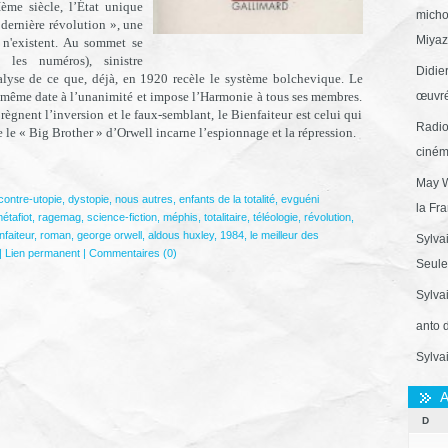
me siècle, l’État unique
micho
« dernière révolution », une
Miyaza
 n'existent. Au sommet se
 les numéros), sinistre
Didie
nalyse de ce que, déjà, en 1920 recèle le système bolchevique. Le
la même date à l’unanimité et impose l’Harmonie à tous ses membres.
œuvré
règnent l’inversion et le faux-semblant, le Bienfaiteur est celui qui
Radio
le « Big Brother » d’Orwell incarne l’espionnage et la répression.
ciném
May W
contre-utopie
,
dystopie
,
nous autres
,
enfants de la totalité
,
evguéni
la Fr
étafiot
,
ragemag
,
science-fiction
,
méphis
,
totalitaire
,
téléologie
,
révolution
,
nfaiteur
,
roman
,
george orwell
,
aldous huxley
,
1984
,
le meilleur des
Sylva
|
Lien permanent
|
Commentaires (0)
Seule 
Sylva
anto 
Sylva
A
D