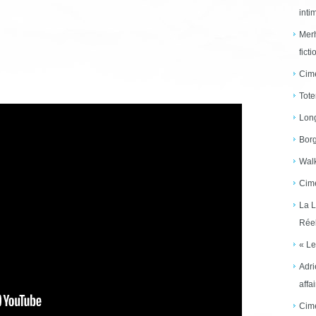
inti
Merh
ficti
Cime
Tote
Long
Borg
Walk
Cime
La L
Réel
« Le
Adri
affai
Cime