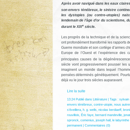
Après avoir navigué dans les eaux claires
son envers ténébreux, le sinistre contine
les dystopies (ou contre-utopies) nais
lendemain de l’âge d’or du scientisme, d
e
durant le XIX
siècle.
Les progrès de la technique et de la scienc
ont profondément transformé les rapports de
Guerre mondiale et son cortège d’armes ch
Europe de l’Ouest et l’expérience des 
principales causes de la dégénérescence 
siècle vont progressivement pousser les u
imaginent un monde dans lequel l’homme, 
pensées déterminés génétiquement. Pourtant
déjà vu le jour trois siècles auparavant.
Lire la suite
13:24 Publié dans
Littérature
| Tags :
sylvain 
envers ténébreux
,
contre-utopie
,
nous autre
s’éveillera
,
h. g. wells
,
nicolas berdiaeff
,
bron
rouvillois
,
Éric faye
,
bernard mandeville
,
jona
spronck
,
comenius
,
joseph hall
,
le labyrinth
permanent
|
Commentaires (0)