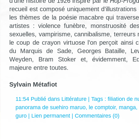
d’une histoire de 1926 inspiré par le
Hop-Frog
d
recueil est composé uniquement d’illustrations 
les thèmes de la poésie macabre qui travers
artistes : violence funèbre, monstruosité de
sexuelles, vampirisme, cannibalisme, terreurs
le coup de crayon virtuose l’on perçoit ainsi cl
du Marquis de Sade, Georges Bataille, Lew
Weyden, Bram Stoker et, évidemment, Edg
majeure entre toutes.
Sylvain Métafiot
11:54 Publié dans
Littérature
| Tags :
filiation de 
panorama de suehiro maruo
,
le comptoir
,
manga
,
guro
|
Lien permanent
|
Commentaires (0)