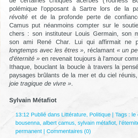
de certaines critiques acerbes (Youness B
polémique l’opposant à Sartre lors de la 
révolté
et de la profonde perte de confiance
Camus put néanmoins compter sur le soutien 
chers : son instituteur Louis Germain, son 
son ami René Char. Lui qui affirmait ne
longtemps avec les êtres »
, réclamant
« un peu
d’éternité »
en revenait toujours à l’amour com
Ithaque, bouclant la boucle à travers la pens
paysages brûlants de la mer et du ciel réunis
joie tragique de vivre »
.
Sylvain Métafiot
13:12 Publié dans
Littérature
,
Politique
| Tags :
le
bousenna
,
albert camus
,
sylvain métafiot
,
l’éterni
permanent
|
Commentaires (0)