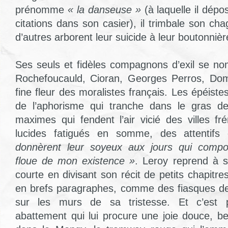
prénomme
« la danseuse »
(à laquelle il dép
citations dans son casier), il trimbale son c
d’autres arborent leur suicide à leur boutonnièr
Ses seuls et fidèles compagnons d’exil se n
Rochefoucauld, Cioran, Georges Perros, Do
fine fleur des moralistes français. Les épéiste
de l’aphorisme qui tranche dans le gras de
maximes qui fendent l’air vicié des villes fr
lucides fatigués en somme, des attentif
donnèrent leur soyeux aux jours qui compo
floue de mon existence »
. Leroy reprend à 
courte en divisant son récit de petits chapit
en brefs paragraphes, comme des fiasques de 
sur les murs de sa tristesse. Et c’est 
abattement qui lui procure une joie douce, b