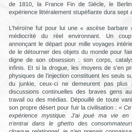
de 1810, la France Fin de Siècle, le Berl
expérience littéralement stupéfiante dura sept 
L’héroïne fut pour lui une « ascèse barbare 
médiocrité du réel environnant. Un coup
annonçant le départ pour mille voyages intérieu
de le détourner des objets du monde pour fair
digne de son obsession : son corps, catalys
infinis. Et si la drogue, les moyens de s’en pr
physiques de l’injection constituent les seuls s
du junkie, ceux-ci ne demeurent pas plus 
discussions continuelles des braves gens au
travail ou des médias. Dépouillé de toute vanit
son propre désert pour fuir la civilisation :
« Ce 
expérience mystique. J’ai joué ma vie en s
n’entrai dans le ghetto des consommateu
cloaque relationnel, je n’en prenais connaiss