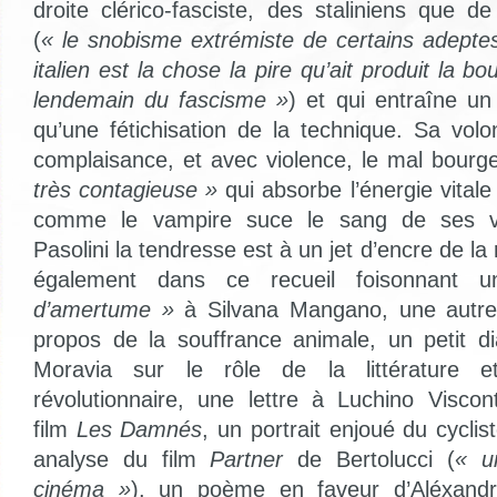
droite clérico-fasciste, des staliniens que d
(
« le snobisme extrémiste de certains adeptes 
italien est la chose la pire qu’ait produit la bo
lendemain du fascisme »
) et qui entraîne un 
qu’une fétichisation de la technique. Sa vol
complaisance, et avec violence, le mal bourg
très contagieuse »
qui absorbe l’énergie vitale 
comme le vampire suce le sang de ses vi
Pasolini la tendresse est à un jet d’encre de la 
également dans ce recueil foisonnant 
d’amertume »
à Silvana Mangano, une autr
propos de la souffrance animale, un petit d
Moravia sur le rôle de la littérature e
révolutionnaire, une lettre à Luchino Visco
film
Les Damnés
, un portrait enjoué du cycli
analyse du film
Partner
de Bertolucci (
« u
cinéma »
), un poème en faveur d’Aléxandr