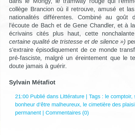
dans le Mongy, le tramway rouge qui l’emm
collège Brancion où il retrouve, amusé et la
nationalités différentes. Combiné au goût d
l’écoute de Bach et de Gene Chandler, et à la
écrivains cités plus haut, cette nonchalant
certaine qualité de tristesse et de silence »)
pe
s’extraire épisodiquement de ce monde trans
pré-fasciste
,
malgré un éreintement que le te
doute jamais à guérir.
Sylvain Métafiot
21:00 Publié dans
Littérature
| Tags :
le comptoir
,
bonheur d’être malheureux
,
le cimetière des plaisi
permanent
|
Commentaires (0)