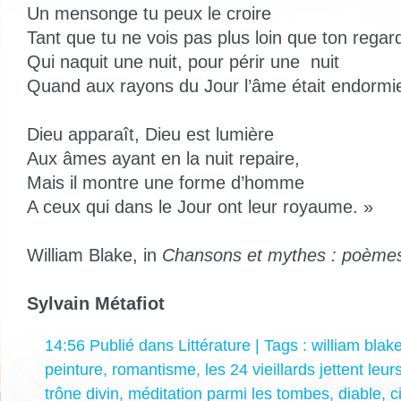
Un mensonge tu peux le croire
Tant que tu ne vois pas plus loin que ton regar
Qui naquit une nuit, pour périr une nuit
Quand aux rayons du Jour l’âme était endormi
Dieu apparaît, Dieu est lumière
Aux âmes ayant en la nuit repaire,
Mais il montre une forme d’homme
A ceux qui dans le Jour ont leur royaume. »
William Blake, in
Chansons et mythes
:
poèmes
Sylvain Métafiot
14:56 Publié dans
Littérature
| Tags :
william blak
peinture
,
romantisme
,
les 24 vieillards jettent le
trône divin
,
méditation parmi les tombes
,
diable
,
c