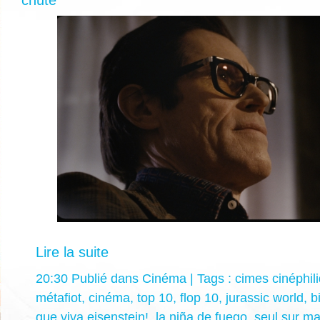
Lire la suite
20:30 Publié dans
Cinéma
| Tags :
cimes cinéphil
métafiot
,
cinéma
,
top 10
,
flop 10
,
jurassic world
,
b
que viva eisenstein!
,
la niña de fuego
,
seul sur ma