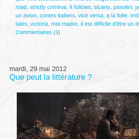
road
,
strictly criminal
,
it follows
,
sicario
,
pasolini
,
j
un avion
,
contes italiens
,
vice versa
,
a la folie
,
imi
tales
,
victoria
,
mia madre
,
il est difficile d'être un 
Commentaires (3)
mardi, 29 mai 2012
Que peut la littérature ?