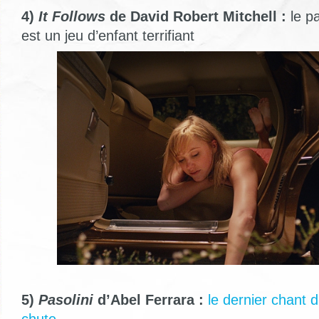
4)
It Follows
de David Robert Mitchell :
le pa
est un jeu d’enfant terrifiant
5)
Pasolini
d’Abel Ferrara :
le dernier chant 
chute