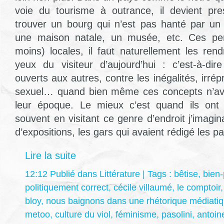
voie du tourisme à outrance, il devient pr
trouver un bourg qui n’est pas hanté par un 
une maison natale, un musée, etc. Ces per
moins) locales, il faut naturellement les ren
yeux du visiteur d’aujourd’hui : c’est-à-dire
ouverts aux autres, contre les inégalités, irrép
sexuel… quand bien même ces concepts n’av
leur époque. Le mieux c’est quand ils on
souvent en visitant ce genre d’endroit j’imagi
d’expositions, les gars qui avaient rédigé les 
Lire la suite
12:12 Publié dans
Littérature
| Tags :
bêtise
,
bien-
politiquement correct
,
cécile villaumé
,
le comptoir
bloy
,
nous baignons dans une rhétorique médiatiqu
metoo
,
culture du viol
,
féminisme
,
pasolini
,
antoin