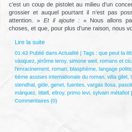
c’est un coup de pistolet au milieu d’un conc
grossier et auquel pourtant il n’est pas pos
attention. »
Et il ajoute :
« Nous allons par
choses, et que, pour plus d’une raison, nous vo
Lire la suite
01:43 Publié dans
Actualité
| Tags :
que peut la lit
vàsquez
,
jérôme leroy
,
simone weil
,
romans et cic
l'enracinement
,
roman
,
blasphème
,
langage politi
6ème assises internationale du roman
,
villa gilet
,
stendhal
,
gide
,
genet
,
fuentes
,
vargas llosa
,
pasoli
màrquez
,
littell
,
ellroy
,
primo levi
,
sylvain métafiot
Commentaires (0)