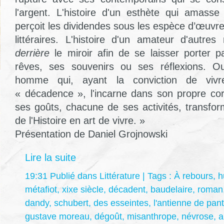
l'argent. L'histoire d'un esthète qui amasse
perçoit les dividendes sous les espèce d’œuvre
littéraires. L'histoire d'un amateur d'autres
derrière
le miroir afin de se laisser porter p
rêves, ses souvenirs ou ses réflexions. O
homme qui, ayant la conviction de viv
« décadence », l'incarne dans son propre co
ses goûts, chacune de ses activités, transfo
de l'Histoire en art de vivre. »
Présentation de Daniel Grojnowski
Lire la suite
19:31 Publié dans
Littérature
| Tags :
À rebours
,
h
métafiot
,
xixe siècle
,
décadent
,
baudelaire
,
roman
dandy
,
schubert
,
des esseintes
,
l'antienne de pant
gustave moreau
,
dégoût
,
misanthrope
,
névrose
,
a