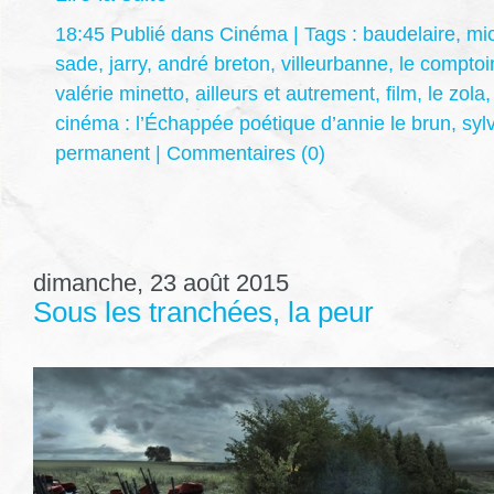
18:45 Publié dans
Cinéma
| Tags :
baudelaire
,
mic
sade
,
jarry
,
andré breton
,
villeurbanne
,
le comptoi
valérie minetto
,
ailleurs et autrement
,
film
,
le zola
cinéma : l’Échappée poétique d’annie le brun
,
syl
permanent
|
Commentaires (0)
dimanche, 23 août 2015
Sous les tranchées, la peur