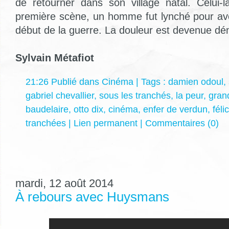
de retourner dans son village natal. Celui
première scène, un homme fut lynché pour avoi
début de la guerre. La douleur est devenue d
Sylvain Métafiot
21:26 Publié dans
Cinéma
| Tags :
damien odoul
,
gabriel chevallier
,
sous les tranchés
,
la peur
,
gran
baudelaire
,
otto dix
,
cinéma
,
enfer de verdun
,
fél
tranchées
|
Lien permanent
|
Commentaires (0)
mardi, 12 août 2014
À rebours avec Huysmans