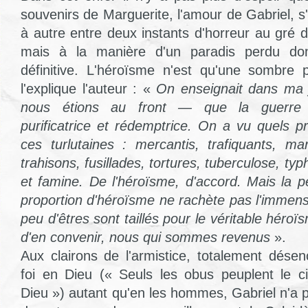
souvenirs de Marguerite, l'amour de Gabriel, s
à autre entre deux instants d'horreur au gré 
mais à la manière d'un paradis perdu do
définitive. L'héroïsme n'est qu'une sombr
l'explique l'auteur : «
On enseignait dans ma
nous étions au front — que la guerre ét
purificatrice et rédemptrice. On a vu quels 
ces turlutaines : mercantis, trafiquants, mar
trahisons, fusillades, tortures, tuberculose, ty
et famine. De l'héroïsme, d'accord. Mais la pet
proportion d'héroïsme ne rachète pas l'immensi
peu d'êtres sont taillés pour le véritable héroï
d'en convenir, nous qui sommes revenus
».
Aux clairons de l'armistice, totalement dése
foi en Dieu (« Seuls les obus peuplent le c
Dieu ») autant qu'en les hommes, Gabriel n'a plu