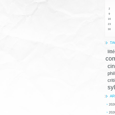
2
9
16
23
30
TA
litt
com
ci
phi
crit
sy
AR
202
202