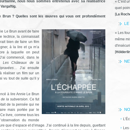
lleurbanne, nous nous sommes entretenus avec sa réalisatrice
« C'est u
 Vargaftig.
quel poin
[
La Roch
 Brun ? Quelles sont les œuvres qui vous ont profondément
LE
ie Le Brun avant de faire
« Les fous
e lectrice, la connaissait
même miss
ait bien de faire un film
d'insécuri
ner, à la lire et ça m’a
[
Hölderli
ibre à laquelle on peut
. J’ai commencé, dans le
NE
is
Les Châteaux de la
épravées
… J’ai ensuite
 à réaliser un film sur un
i vu tout de suite qu’il y
ncé à lire Annie Le Brun
de la subversion
. Ce fut
’était de la pensée qui ne
NO
aire mais portée par le
 Ce livre, comme tous les
L’Éc
 l’observation du monde
ure que d’espace et d’image. J’ai continué à la lire depuis, guettant
Les 