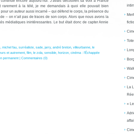
 continue encore aujourd’hui. J’avais découvert sa voix à France
inti
t rarement à la télé, je me demandais à quoi elle pouvait bien
our un auteur aussi incarné – qui défend le corps, la présence du
Merh
nde – on n’ait pas de traces de son corps. Alors que nous avons la
és médiatiques inintéressantes. Le but était donc de capter Annie
ficti
Cime
Tote
e
,
michel fau
,
surréaliste
,
sade
,
jarry
,
andré breton
,
villeurbanne
,
le
Long
leurs et autrement
,
film
,
le zola
,
sensible
,
horizon
,
cinéma : l’Échappée
en permanent
|
Commentaires (0)
Borg
Walk
Cime
La L
Réel
« Le
Adri
affai
Cime