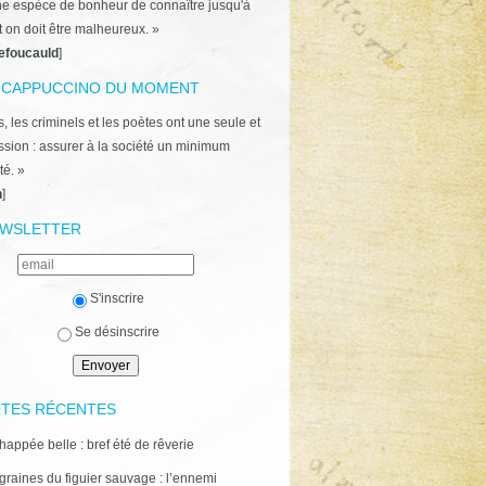
ne espèce de bonheur de connaître jusqu'à
t on doit être malheureux. »
efoucauld
]
 CAPPUCCINO DU MOMENT
, les criminels et les poètes ont une seule et
ion : assurer à la société un minimum
té. »
n
]
WSLETTER
S'inscrire
Se désinscrire
TES RÉCENTES
happée belle : bref été de rêverie
graines du figuier sauvage : l’ennemi