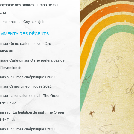
abyrinthe des ombres : Limbo de Soi
ang
omelancolia : Gay sans joie
MMENTAIRES RÉCENTS
in
sur
On ne parlera pas de Ozu :
ntion du...
ique Carleton
sur
On ne parlera pas de
L’invention du...
min
sur
Cimes cinéphiliques 2021
in
sur
Cimes cinéphiliques 2021
in
sur
La tentation du mal : The Green
 de David...
min
sur
La tentation du mal : The Green
 de David...
min
sur
Cimes cinéphiliques 2021