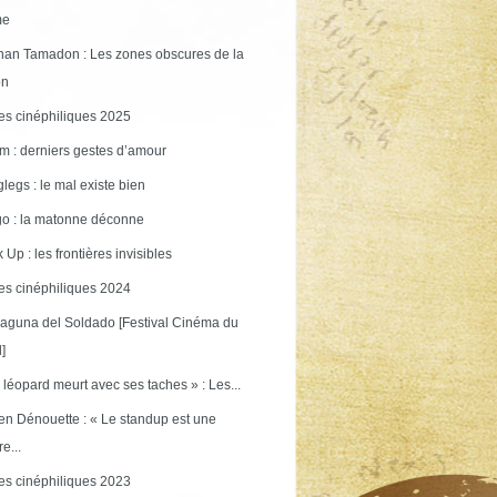
me
an Tamadon : Les zones obscures de la
on
s cinéphiliques 2025
m : derniers gestes d’amour
legs : le mal existe bien
o : la matonne déconne
 Up : les frontières invisibles
s cinéphiliques 2024
aguna del Soldado [Festival Cinéma du
]
 léopard meurt avec ses taches » : Les...
en Dénouette : « Le standup est une
re...
s cinéphiliques 2023