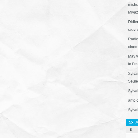
micho
Miyaza
Didie
œuvré
Radio
ciném
May W
la Fr
Sylva
Seule 
Sylva
anto 
Sylva
A
D