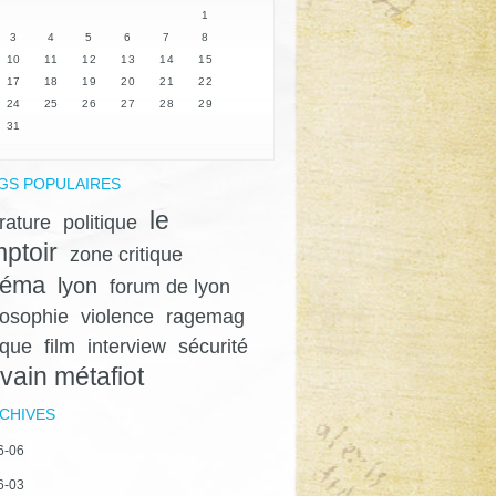
1
3
4
5
6
7
8
10
11
12
13
14
15
17
18
19
20
21
22
24
25
26
27
28
29
31
GS POPULAIRES
le
érature
politique
ptoir
zone critique
néma
lyon
forum de lyon
losophie
violence
ragemag
ique
film
interview
sécurité
lvain métafiot
CHIVES
6-06
6-03