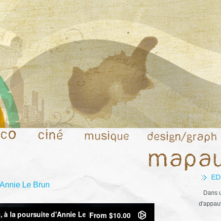
ED
’Annie Le Brun
Dans u
d'appauv