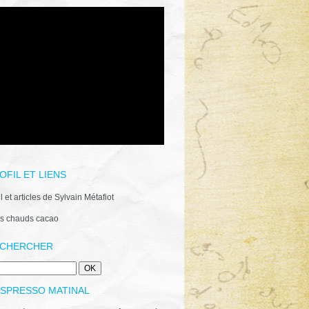
OFIL ET LIENS
il et articles de Sylvain Métafiot
s chauds cacao
CHERCHER
ESPRESSO MATINAL