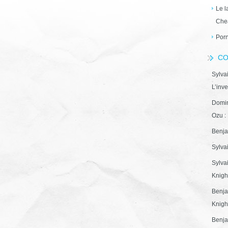
Le l
Che
Porn
CO
Sylva
L’inve
Domin
Ozu : 
Benja
Sylva
Sylva
Knight
Benja
Knight
Benja