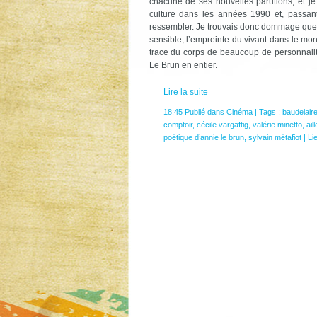
chacune de ses nouvelles parutions, et je
culture dans les années 1990 et, passan
ressembler. Je trouvais donc dommage que p
sensible, l’empreinte du vivant dans le mo
trace du corps de beaucoup de personnalit
Le Brun en entier.
Lire la suite
18:45 Publié dans
Cinéma
| Tags :
baudelair
comptoir
,
cécile vargaftig
,
valérie minetto
,
ail
poétique d’annie le brun
,
sylvain métafiot
|
Li