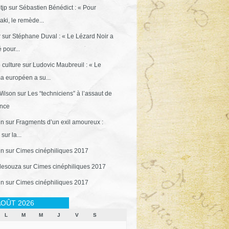
tjp
sur
Sébastien Bénédict : « Pour
ki, le remède...
r
sur
Stéphane Duval : « Le Lézard Noir a
 pour...
 culture
sur
Ludovic Maubreuil : « Le
a européen a su...
ilson
sur
Les “techniciens” à l’assaut de
ance
in
sur
Fragments d’un exil amoureux :
sur la...
in
sur
Cimes cinéphiliques 2017
desouza
sur
Cimes cinéphiliques 2017
in
sur
Cimes cinéphiliques 2017
OÛT 2026
L
M
M
J
V
S