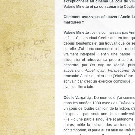
exceptionnelle au cinéma Le Zola de Vi
Valérie Minetto et sa co-scénariste Cécile
Comment avez-vous découvert Annie Le
marquées ?
Valérie Minetto
: Je ne connaissais pas Ann
le film. C’est surtout Cécile qui, en tant qu
depuis longtemps et qui trouvait que ce ser
sur elle. J’ai donc commencé à me renseig
vraiment interpellé : enfin une parole l
s’identifier et retrouver sa propre colère
désordre, par
Du trop de réalité
, pu
subversion
,
Appel d’air
,
Perspectives d
rencontré Annie et, bien que j’étais rétive
écrivain car c’est un exercice compliqué, j’a
avait un film à faire.
Cécile Vargaftig
: De mon côté, j’ai comme
dans les années 1980 avec
Les Châteaux 
un coup de foudre car, loin de la fiction, c
s’exprimait pas sous une forme universit
« je » d’une parole singulière et autonome.
autres, mêle la culture des anciens et
contemporain, et parle aussi bien de littérat