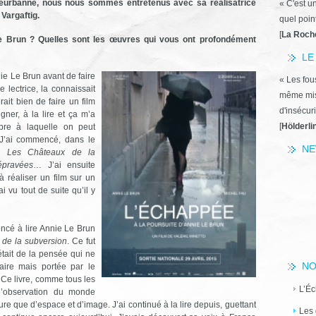
lleurbanne, nous nous sommes entretenus avec sa réalisatrice
« C'est u
 Vargaftig.
quel poin
[
La Roch
 Brun ? Quelles sont les œuvres qui vous ont profondément
LE
ie Le Brun avant de faire
« Les fous
e lectrice, la connaissait
même miss
ait bien de faire un film
d'insécuri
ner, à la lire et ça m’a
[
Hölderli
ibre à laquelle on peut
. J’ai commencé, dans le
NE
is
Les Châteaux de la
épravées
… J’ai ensuite
 à réaliser un film sur un
i vu tout de suite qu’il y
ncé à lire Annie Le Brun
de la subversion
. Ce fut
’était de la pensée qui ne
NO
aire mais portée par le
 Ce livre, comme tous les
L’Éc
 l’observation du monde
ure que d’espace et d’image. J’ai continué à la lire depuis, guettant
Les 