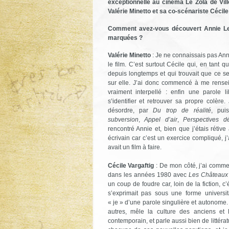
exceptionnelle au cinéma Le Zola de Vi
Valérie Minetto et sa co-scénariste Cécile
Comment avez-vous découvert Annie Le
marquées ?
Valérie Minetto
: Je ne connaissais pas Ann
le film. C’est surtout Cécile qui, en tant qu
depuis longtemps et qui trouvait que ce ser
sur elle. J’ai donc commencé à me renseig
vraiment interpellé : enfin une parole l
s’identifier et retrouver sa propre colère
désordre, par
Du trop de réalité
, pu
subversion
,
Appel d’air
,
Perspectives d
rencontré Annie et, bien que j’étais rétive
écrivain car c’est un exercice compliqué, j’a
avait un film à faire.
Cécile Vargaftig
: De mon côté, j’ai comme
dans les années 1980 avec
Les Châteaux 
un coup de foudre car, loin de la fiction, c
s’exprimait pas sous une forme universit
« je » d’une parole singulière et autonome.
autres, mêle la culture des anciens et
contemporain, et parle aussi bien de littérat