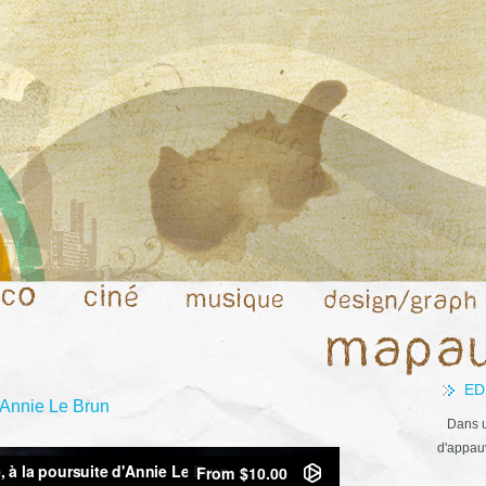
ED
’Annie Le Brun
Dans u
d'appauv