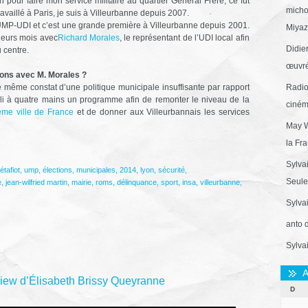
n pour faire mon service militaire au quartier Général Frère, ce fut
micho
availlé à Paris, je suis à Villeurbanne depuis 2007.
te UMP-UDI et c’est une grande première à Villeurbanne depuis 2001.
Miyaza
ieurs mois avec
Richard Morales
, le représentant de l’UDI local afin
Didie
u centre.
œuvré
ons avec M. Morales ?
le même constat d’une politique municipale insuffisante par rapport
Radio
li à quatre mains un programme afin de remonter le niveau de la
ciném
me ville de France
et de donner aux Villeurbannais les services
May W
la Fr
Sylva
étafiot
,
ump
,
élections
,
municipales
,
2014
,
lyon
,
sécurité
,
Seule 
e
,
jean-wilfried martin
,
mairie
,
roms
,
délinquance
,
sport
,
insa
,
villeurbanne
,
Sylva
anto 
Sylva
A
erview d’Élisabeth Brissy Queyranne
D