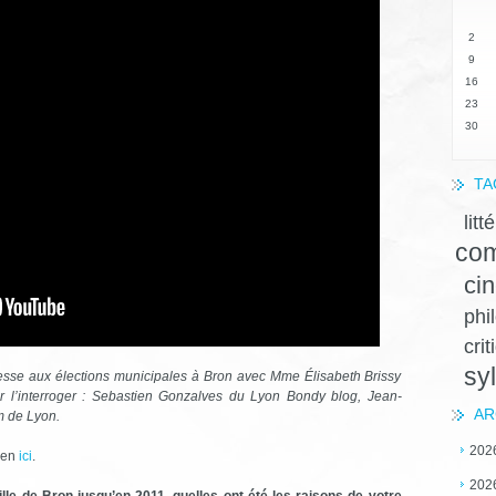
2
9
16
23
30
TA
litt
com
ci
phi
crit
sy
resse aux élections municipales à Bron avec Mme Élisabeth Brissy
r l’interroger : Sebastien Gonzalves du Lyon Bondy blog, Jean-
AR
m de Lyon.
202
tien
ici
.
202
ville de Bron jusqu’en 2011, quelles ont été les raisons de votre