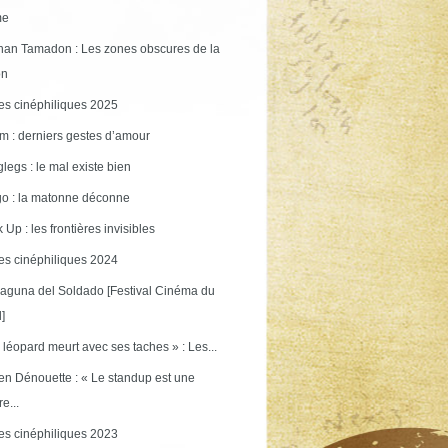
me
an Tamadon : Les zones obscures de la
on
s cinéphiliques 2025
m : derniers gestes d’amour
legs : le mal existe bien
o : la matonne déconne
 Up : les frontières invisibles
s cinéphiliques 2024
aguna del Soldado [Festival Cinéma du
]
 léopard meurt avec ses taches » : Les...
en Dénouette : « Le standup est une
re...
s cinéphiliques 2023