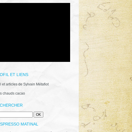
OFIL ET LIENS
il et articles de Sylvain Métafiot
s chauds cacao
CHERCHER
ESPRESSO MATINAL