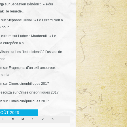
tjp
sur
Sébastien Bénédict : « Pour
ki, le remède...
r
sur
Stéphane Duval : « Le Lézard Noir a
 pour...
 culture
sur
Ludovic Maubreuil : « Le
a européen a su...
ilson
sur
Les “techniciens” à l’assaut de
ance
in
sur
Fragments d’un exil amoureux :
sur la...
in
sur
Cimes cinéphiliques 2017
desouza
sur
Cimes cinéphiliques 2017
in
sur
Cimes cinéphiliques 2017
OÛT 2026
L
M
M
J
V
S