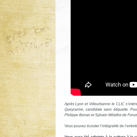
Après Lyon et Villeurbanne le CLIC s’inté
Queyranne, candidate sans étiquette. Pou
Philippe Bonan et Sylvain Métafiot de Foru
Vous pouvez écouter l’intégralité de l’entre
Vous avez été adjointe à la culture à la 