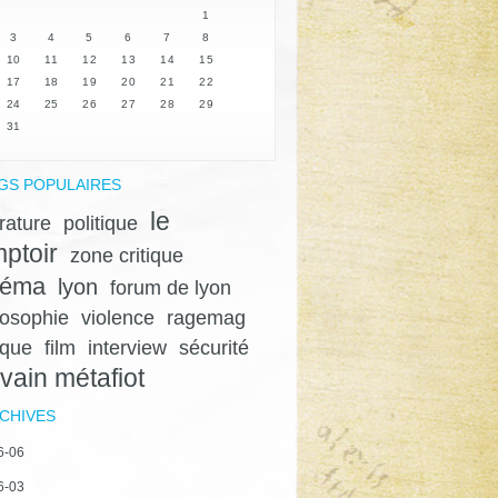
1
3
4
5
6
7
8
10
11
12
13
14
15
17
18
19
20
21
22
24
25
26
27
28
29
31
GS POPULAIRES
le
érature
politique
ptoir
zone critique
néma
lyon
forum de lyon
losophie
violence
ragemag
ique
film
interview
sécurité
lvain métafiot
CHIVES
6-06
6-03