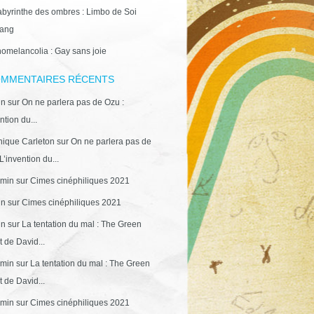
abyrinthe des ombres : Limbo de Soi
ang
omelancolia : Gay sans joie
MMENTAIRES RÉCENTS
in
sur
On ne parlera pas de Ozu :
ntion du...
ique Carleton
sur
On ne parlera pas de
L’invention du...
min
sur
Cimes cinéphiliques 2021
in
sur
Cimes cinéphiliques 2021
in
sur
La tentation du mal : The Green
 de David...
min
sur
La tentation du mal : The Green
 de David...
min
sur
Cimes cinéphiliques 2021