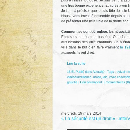
puis à l’Inssa toulouse. Je suis venu à Lyo
une très bonne expérience. Et après avoir tr
Je tiens à préciser que je suis tête de lis
Nous avons travaillé ensemble depuis plus
de présenter une liste unie de la droite et d
Comment se sont déroulées les négociati
Elles se sont très bien passées. On a fait 
aux besoins des Villeurbannais. On a étab
ville dans le but d’en faire vraiment
la 19è
auxquels ils ont droit.
Lire la suite
16:51 Publié dans
Actualité
| Tags :
sylvain m
vidéosurveillance
,
droite
,
joie
,
vivre ensembl
gauche
|
Lien permanent
|
Commentaires (0)
mercredi, 19 mars 2014
« La sécurité est un droit » : int