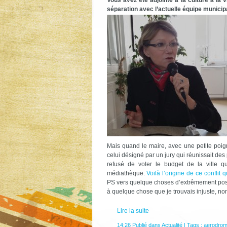
séparation avec l’actuelle équipe municip
Mais quand le maire, avec une petite poign
celui désigné par un jury qui réunissait des 
refusé de voter le budget de la ville q
médiathèque.
Voilà l’origine de ce conflit q
PS vers quelque choses d’extrêmement positi
à quelque chose que je trouvais injuste, non
Lire la suite
14:26 Publié dans
Actualité
| Tags :
aerodrom