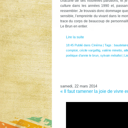
chacune de ses nouvelles parutions, et je
culture dans les années 1990 et, passan
ressembler. Je trouvais donc dommage que p
sensible, l’empreinte du vivant dans le mo
trace du corps de beaucoup de personnalit
Le Brun en entier.
Lire la suite
18:45 Publié dans
Cinéma
| Tags :
baudelair
comptoir
,
cécile vargaftig
,
valérie minetto
,
ail
poétique d’annie le brun
,
sylvain métafiot
|
Li
samedi, 22 mars 2014
« Il faut ramener la joie de vivre