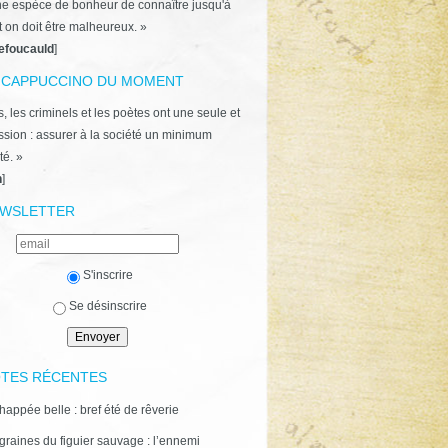
ne espèce de bonheur de connaître jusqu'à
t on doit être malheureux. »
efoucauld
]
 CAPPUCCINO DU MOMENT
, les criminels et les poètes ont une seule et
ion : assurer à la société un minimum
té. »
n
]
WSLETTER
S'inscrire
Se désinscrire
TES RÉCENTES
happée belle : bref été de rêverie
graines du figuier sauvage : l’ennemi