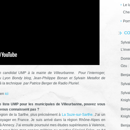
Le l
Che
Porn
CO
Sylva
L’inve
Domin
Ozu : 
n candidat UMP à la mairie de Villeurbanne. Pour l’interroger,
Benja
 Lyon Bondy blog, Jean-Philippe Bonan et Sylvain Metafiot de
à la technique par Patrice Berger de Radio Pluriel.
Sylva
Sylva
ien
ici
Knight
de liste UMP pour les municipales de Villeurbanne, pouvez vous
Benja
 vous connaissent pas ?
égion de la Sarthe, plus précisément à
La Suze-sur-Sarthe
. J’ai un
Knight
voyager en France. Je suis arrivé dans la région Rhône-Alpes en
à Annecy. J’ai ensuite poursuivi mes études supérieures à Valence,
Benja