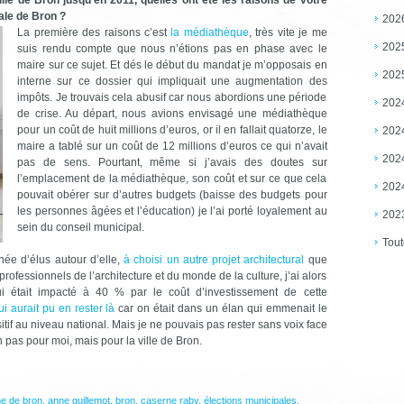
ale de Bron ?
202
La première des raisons c’est
la médiathèque
, très vite je me
202
suis rendu compte que nous n’étions pas en phase avec le
maire sur ce sujet. Et dés le début du mandat je m’opposais en
202
interne sur ce dossier qui impliquait une augmentation des
impôts. Je trouvais cela abusif car nous abordions une période
202
de crise. Au départ, nous avions envisagé une médiathèque
pour un coût de huit millions d’euros, or il en fallait quatorze, le
202
maire a tablé sur un coût de 12 millions d’euros ce qui n’avait
202
pas de sens. Pourtant, même si j’avais des doutes sur
l’emplacement de la médiathèque, son coût et sur ce que cela
202
pouvait obérer sur d’autres budgets (baisse des budgets pour
les personnes âgées et l’éducation) je l’ai porté loyalement au
202
sein du conseil municipal.
Tout
ée d’élus autour d’elle,
à choisi un autre projet architectural
que
professionnels de l’architecture et du monde de la culture, j’ai alors
ui était impacté à 40 % par le coût d’investissement de cette
ui aurait pu en rester là
car on était dans un élan qui emmenait le
f au niveau national. Mais je ne pouvais pas rester sans voix face
 pas pour moi, mais pour la ville de Bron.
e de bron
,
anne guillemot
,
bron
,
caserne raby
,
élections municipales
,