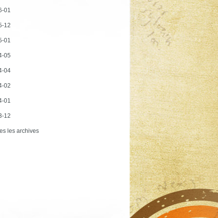
6-01
5-12
5-01
4-05
4-04
4-02
4-01
3-12
es les archives