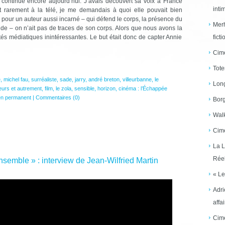
 continue encore aujourd’hui. J’avais découvert sa voix à France
inti
t rarement à la télé, je me demandais à quoi elle pouvait bien
our un auteur aussi incarné – qui défend le corps, la présence du
Merh
nde – on n’ait pas de traces de son corps. Alors que nous avons la
és médiatiques inintéressantes. Le but était donc de capter Annie
ficti
Cime
Tote
e
,
michel fau
,
surréaliste
,
sade
,
jarry
,
andré breton
,
villeurbanne
,
le
Long
leurs et autrement
,
film
,
le zola
,
sensible
,
horizon
,
cinéma : l’Échappée
en permanent
|
Commentaires (0)
Borg
Walk
Cime
La L
Réel
 ensemble » : interview de Jean-Wilfried Martin
« Le
Adri
affai
Cime