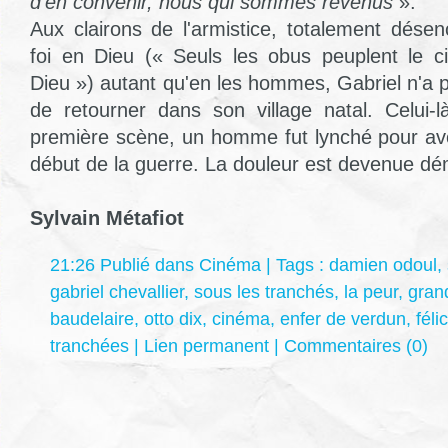
d'en convenir, nous qui sommes revenus
».
Aux clairons de l'armistice, totalement dése
foi en Dieu (« Seuls les obus peuplent le c
Dieu ») autant qu'en les hommes, Gabriel n'a plu
de retourner dans son village natal. Celui
première scène, un homme fut lynché pour avoi
début de la guerre. La douleur est devenue d
Sylvain Métafiot
21:26 Publié dans
Cinéma
| Tags :
damien odoul
,
gabriel chevallier
,
sous les tranchés
,
la peur
,
gran
baudelaire
,
otto dix
,
cinéma
,
enfer de verdun
,
fél
tranchées
|
Lien permanent
|
Commentaires (0)