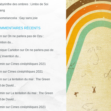
abyrinthe des ombres : Limbo de Soi
ang
omelancolia : Gay sans joie
MMENTAIRES RÉCENTS
in
sur
On ne parlera pas de Ozu :
ntion du...
ique Carleton
sur
On ne parlera pas de
L’invention du...
min
sur
Cimes cinéphiliques 2021
in
sur
Cimes cinéphiliques 2021
in
sur
La tentation du mal : The Green
 de David...
min
sur
La tentation du mal : The Green
 de David...
min
sur
Cimes cinéphiliques 2021