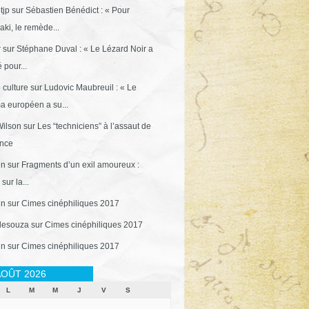
tjp
sur
Sébastien Bénédict : « Pour
ki, le remède...
r
sur
Stéphane Duval : « Le Lézard Noir a
 pour...
 culture
sur
Ludovic Maubreuil : « Le
a européen a su...
ilson
sur
Les “techniciens” à l’assaut de
ance
in
sur
Fragments d’un exil amoureux :
sur la...
in
sur
Cimes cinéphiliques 2017
desouza
sur
Cimes cinéphiliques 2017
in
sur
Cimes cinéphiliques 2017
OÛT 2026
L
M
M
J
V
S