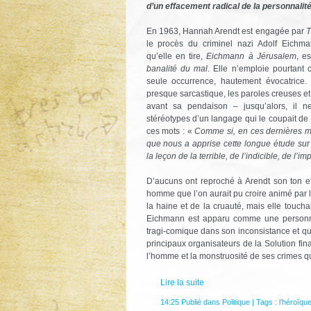
d’un effacement radical de la personnalité
En 1963, Hannah Arendt est engagée par
T
le procès du criminel nazi Adolf Eichma
qu’elle en tire,
Eichmann à Jérusalem
, e
banalité du mal
. Elle n’emploie pourtant
seule occurrence, hautement évocatrice.
presque sarcastique, les paroles creuses e
avant sa pendaison – jusqu’alors, il n
stéréotypes d’un langage qui le coupait de l
ces mots : «
Comme si, en ces dernières min
que nous a apprise cette longue étude su
la leçon de la terrible, de l’indicible, de l’
D’aucuns ont reproché à Arendt son ton et
homme que l’on aurait pu croire animé par l
la haine et de la cruauté, mais elle touchai
Eichmann est apparu comme une personnali
tragi-comique dans son inconsistance et que 
principaux organisateurs de la Solution fin
l’homme et la monstruosité de ses crimes qu
Lire la suite
14:25 Publié dans
Politique
| Tags :
l’héroïqu