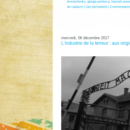
terestchenko
,
giorgio perlasca
,
hannah aren
de cadavre
|
Lien permanent
|
Commentaires
mercredi, 06 décembre 2017
L’industrie de la terreur : aux or