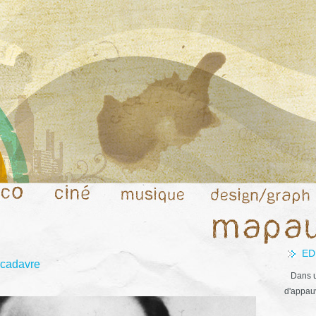
ED
 cadavre
Dans u
d'appauv