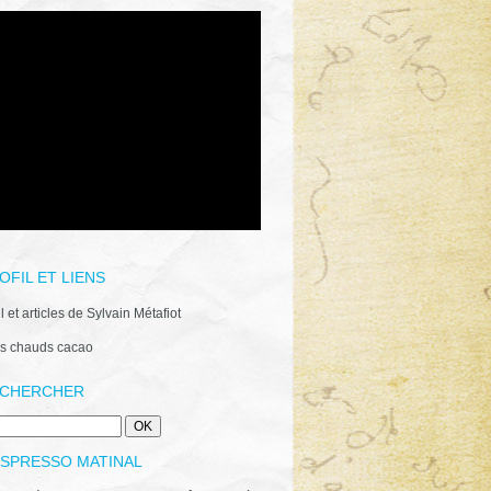
OFIL ET LIENS
il et articles de Sylvain Métafiot
s chauds cacao
CHERCHER
ESPRESSO MATINAL