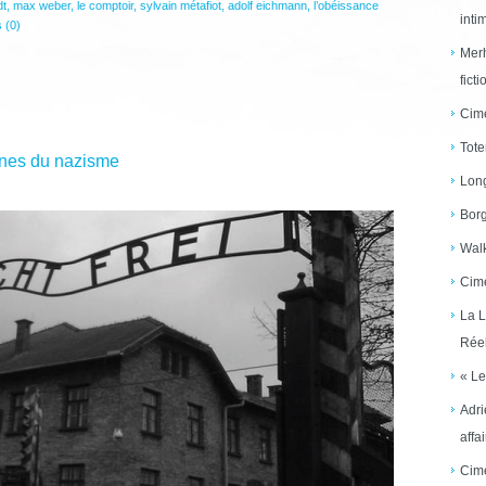
dt
,
max weber
,
le comptoir
,
sylvain métafiot
,
adolf eichmann
,
l’obéissance
inti
 (0)
Merh
ficti
Cime
Tote
igines du nazisme
Long
Borg
Walk
Cime
La L
Réel
« Le
Adri
affai
Cime