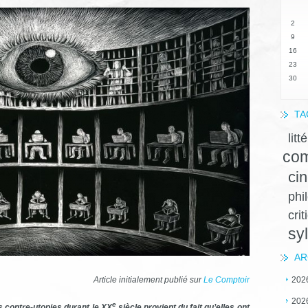
2
9
16
23
30
TA
litt
com
ci
phi
crit
sy
AR
202
Article initialement publié sur
Le Comptoir
202
e
es contre-utopies durant le XX
siècle provient du fait qu’elles ont