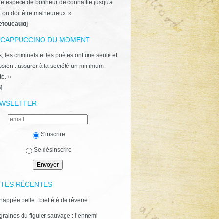
ne espèce de bonheur de connaître jusqu'à
t on doit être malheureux. »
efoucauld
]
 CAPPUCCINO DU MOMENT
, les criminels et les poètes ont une seule et
ion : assurer à la société un minimum
té. »
n
]
WSLETTER
S'inscrire
Se désinscrire
TES RÉCENTES
happée belle : bref été de rêverie
graines du figuier sauvage : l’ennemi