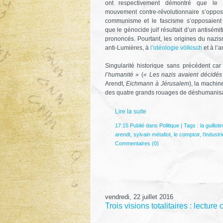
ont respectivement démontré que le n
mouvement contre-révolutionnaire s’oppos
communisme et le fascisme s’opposaient a
que le génocide juif résultait d’un antisém
prononcés. Pourtant, les origines du naz
anti-Lumières, à
l’idéologie völkisch
et à l’a
Singularité historique sans précédent c
l’humanité »
(
« Les nazis avaient décidés 
Arendt,
Eichmann à Jérusalem
), la machi
des quatre grands rouages de déshumanisa
Lire la suite
17:15 Publié dans
Politique
| Tags :
la guilloti
arendt
,
sylvain métafiot
,
le comptoir
,
l’industr
Commentaires (0)
vendredi, 22 juillet 2016
Trois visions totalitaires : lectur