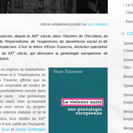
Le l
Che
Porn
Article initialement publié sur
Le Comptoir
CO
e
ancrée, depuis le XIX
siècle, dans l’histoire de l’Occident, du
 de l’impérialisme, de l’eugénisme, du darwinisme social et de
Sylva
modernes. C’est la thèse d’Enzo Traverso, historien spécialisé
L’inve
e
le du XX
siècle, qui démontre la généalogie européenne de
Reich.
Domin
Ozu : 
Les origines du totalitarisme
,
cisme et à l’impérialisme du
Benja
zo Traverso affirme que sa
d’un ensemble de modes de
Sylva
 profondément inscrits dans
Sylva
ce nazie : Une généalogie
s nazis, bien qu’haïssant
Knight
 se sont servis du progrès
Benja
a violence étatique et de la
e
ions, tous hérités du XIX
Knight
n d’une partie de l’humanité.
Benja
 Furet
et
Daniel Goldhagen