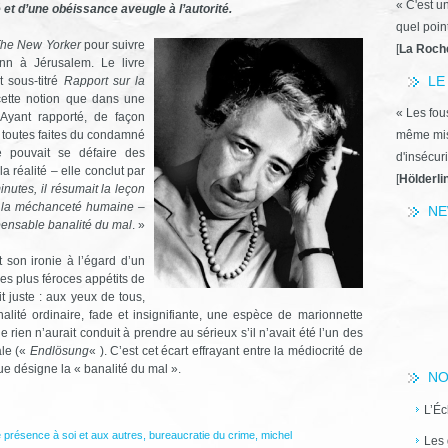
« C'est u
 et d’une obéissance aveugle à l’autorité.
quel poin
he New Yorker
pour suivre
[
La Roch
nn à Jérusalem. Le livre
LE
st sous-titré
Rapport sur la
 cette notion que dans une
« Les fous
 Ayant rapporté, de façon
t toutes faites du condamné
même miss
e pouvait se défaire des
d'insécuri
a réalité – elle conclut par
[
Hölderli
utes, il résumait la leçon
r la méchanceté humaine –
NE
impensable banalité du mal
. »
 son ironie à l’égard d’un
es plus féroces appétits de
t juste : aux yeux de tous,
té ordinaire, fade et insignifiante, une espèce de marionnette
rien n’aurait conduit à prendre au sérieux s’il n’avait été l’un des
ale («
Endlösung
« ). C’est cet écart effrayant entre la médiocrité de
e désigne la « banalité du mal ».
NO
L’Éc
e présence à soi et aux autres
,
bureaucratie du crime
,
michel
Les 