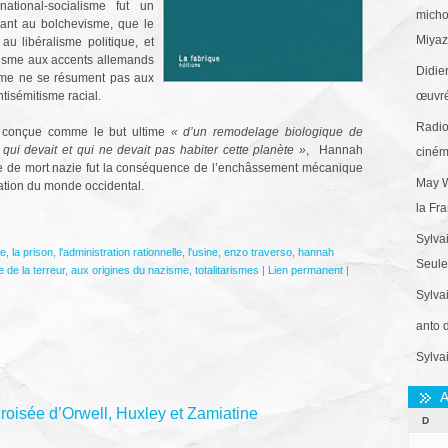
ational-socialisme fut un
micho
ant au bolchevisme, que le
Miyaza
u libéralisme politique, et
itisme aux accents allemands
Didie
isme ne se résument pas aux
ntisémitisme racial.
œuvré
Radio
ar conçue comme le but ultime
« d’un remodelage biologique de
qui devait et qui ne devait pas habiter cette planète »
, Hannah
ciném
ne de mort nazie fut la conséquence de l’enchâssement mécanique
May W
tion du monde occidental.
la Fr
Sylva
ne
,
la prison
,
l'administration rationnelle
,
l'usine
,
enzo traverso
,
hannah
Seule 
ie de la terreur
,
aux origines du nazisme
,
totalitarismes
|
Lien permanent
|
Sylva
anto 
Sylva
A
e croisée d’Orwell, Huxley et Zamiatine
D