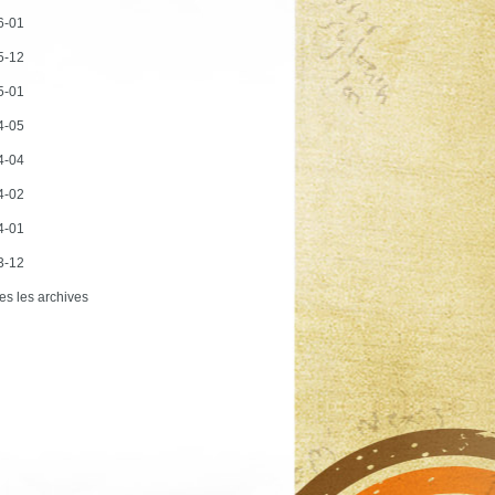
6-01
5-12
5-01
4-05
4-04
4-02
4-01
3-12
es les archives