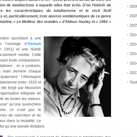
ion de totalitarisme à laquelle elles font écho. D’où l’intérêt de
202
 les caractéristiques du totalitarisme et le récit fictif
202
es et, particulièrement, trois œuvres emblématiques de ce genre
amiatine, « Le Meilleur des mondes » d’Aldous Huxley et « 1984 »
202
202
 notion (accédant à une
ec l’ouvrage d’
Hannah
202
n 1951) et une réalité
202
icalement inédite. Cette
fusant toute comparaison,
202
linien ; et, a contrario,
sa main derrière chaque
202
cipalement l’Allemagne
Tout
talinienne entre 1929 et
 été forgé par Mussolini
organisation intégrale de
ité de toutes les valeurs.
chose” qu’une surenchère
risme, ce n’est pas le
nes de coercition et de
ur dans la brutalité. Le
fut qu’une banale dictature.