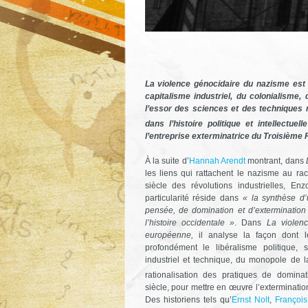
La violence génocidaire du nazisme est 
capitalisme industriel, du colonialisme,
l’essor des sciences et des techniques 
dans l’histoire politique et intellectuel
l’entreprise exterminatrice du Troisième 
À la suite d’
Hannah Arendt
montrant, dans
les liens qui rattachent le nazisme au ra
siècle des révolutions industrielles, En
particularité réside dans
« la synthèse 
pensée, de domination et d’extermination
l’histoire occidentale »
. Dans
La violen
européenne,
il analyse la façon dont le
profondément le libéralisme politique,
industriel et technique, du monopole de l
rationalisation des pratiques de dominat
siècle, pour mettre en œuvre l’exterminatio
Des historiens tels qu’
Ernst Nolt
,
François