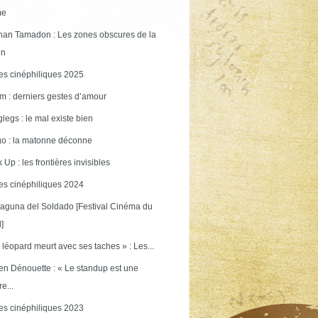
me
an Tamadon : Les zones obscures de la
on
s cinéphiliques 2025
m : derniers gestes d’amour
legs : le mal existe bien
o : la matonne déconne
 Up : les frontières invisibles
s cinéphiliques 2024
aguna del Soldado [Festival Cinéma du
]
 léopard meurt avec ses taches » : Les...
en Dénouette : « Le standup est une
re...
s cinéphiliques 2023