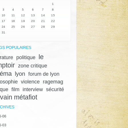
1
3
4
5
6
7
8
10
11
12
13
14
15
17
18
19
20
21
22
24
25
26
27
28
29
31
GS POPULAIRES
le
érature
politique
ptoir
zone critique
néma
lyon
forum de lyon
losophie
violence
ragemag
ique
film
interview
sécurité
lvain métafiot
CHIVES
6-06
6-03