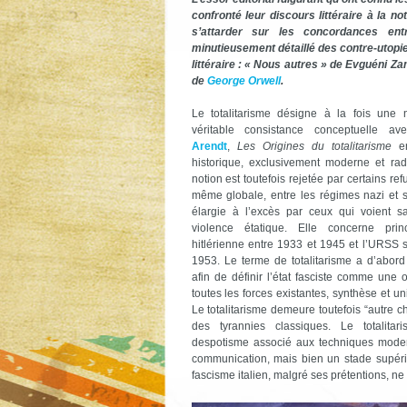
confronté leur discours littéraire à la not
s’attarder sur les concordances entre
minutieusement détaillé des contre-utopi
littéraire : « Nous autres » de Evguéni Z
de
George Orwell
.
Le totalitarisme désigne à la fois une
véritable consistance conceptuelle av
Arendt
,
Les Origines du totalitarisme
e
historique, exclusivement moderne et rad
notion est toutefois rejetée par certains re
même globale, entre les régimes nazi et sta
élargie à l’excès par ceux qui voient 
violence étatique. Elle concerne prin
hitlérienne entre 1933 et 1945 et l’URSS s
1953. Le terme de totalitarisme a d’abord
afin de définir l’état fasciste comme une 
toutes les forces existantes, synthèse et un
Le totalitarisme demeure toutefois “autre 
des tyrannies classiques. Le totalita
despotisme associé aux techniques moder
communication, mais bien un stade supérie
fascisme italien, malgré ses prétentions, ne 