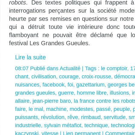
robots
. Des textes politiques qui frappent 
interrogations perçantes sur la société mod
heurte par ses remises en questions sur notre
qui a détruit toute vie intérieure donc tout
flamboyant ne pouvait être déclamé que 
festival Les Grandes Gueules.
Lire la suite
08:07 Publié dans
Actualité
| Tags :
le comptoir
,
1
chant
,
civilisation
,
courage
,
croix-rousse
,
démocra
nuisances
,
facebook
,
foi
,
gazettarium
,
georges be
grandes gueules
,
guerre
,
homme libre
,
illusions
,
i
allaire
,
jean-pierre baro
,
la france contre les robot
faire
,
le mal
,
machine
,
modestes
,
passé
,
peuple
,
puissants
,
révolution
,
rêve
,
rimbaud
,
servitude
,
sm
industrielle
,
sylvain métafiot
,
technique
,
technolog
kaczynski
,
vitesse
|
Lien permanent
|
Commentaire