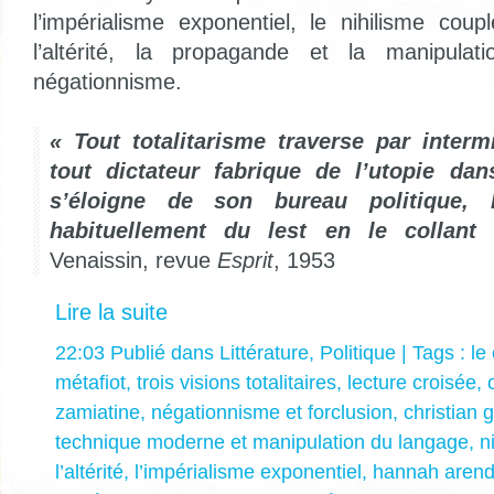
l’impérialisme exponentiel, le nihilisme cou
l’altérité, la propagande et la manipulat
négationnisme.
« Tout totalitarisme traverse par intermi
tout dictateur fabrique de l’utopie da
s’éloigne de son bureau politique, l
habituellement du lest en le collant
Venaissin, revue
Esprit
, 1953
Lire la suite
22:03 Publié dans
Littérature
,
Politique
| Tags :
le
métafiot
,
trois visions totalitaires
,
lecture croisée
,
zamiatine
,
négationnisme et forclusion
,
christian 
technique moderne et manipulation du langage
,
n
l’altérité
,
l’impérialisme exponentiel
,
hannah arend