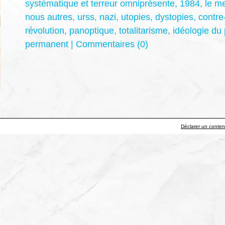
systématique et terreur omniprésente
,
1984
,
le m
nous autres
,
urss
,
nazi
,
utopies
,
dystopies
,
contre
révolution
,
panoptique
,
totalitarisme
,
idéologie du 
permanent
|
Commentaires (0)
Déclarer un contenu 