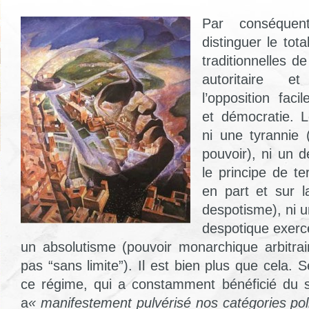
Par conséquen
distinguer le tot
traditionnelles de
autoritaire e
l’opposition faci
et démocratie. Le
ni une tyrannie 
pouvoir), ni un 
le principe de te
en part et sur la
despotisme), ni u
despotique exercé
un absolutisme (pouvoir monarchique arbitrai
pas “sans limite”). Il est bien plus que cela.
ce régime, qui a constamment bénéficié du 
a
« manifestement pulvérisé nos catégories pol