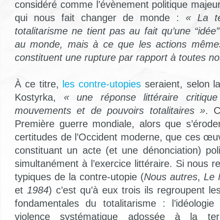
considéré comme l’évènement politique majeu
qui nous fait changer de monde :
« La te
totalitarisme ne tient pas au fait qu’une “idée
au monde, mais à ce que les actions mêmes 
constituent une rupture par rapport à toutes nos
À ce titre,
les contre-utopies
seraient, selon 
Kostyrka,
« une réponse littéraire critiq
mouvements et de pouvoirs totalitaires »
. C
Première guerre mondiale, alors que s’éroden
certitudes de l’Occident moderne, que ces œu
constituant un acte (et une dénonciation) pol
simultanément à l’exercice littéraire. Si nous 
typiques de la contre-utopie (
Nous autres
,
Le 
et
1984
) c’est qu’à eux trois ils regroupent le
fondamentales du totalitarisme : l’idéologie
violence systématique adossée à la terr