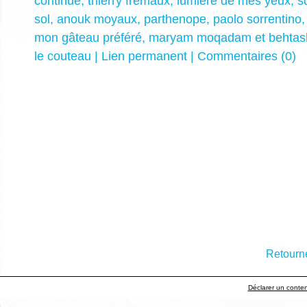
continue
,
thierry frémaux
,
lumière de mes yeux
,
s
sol
,
anouk moyaux
,
parthenope
,
paolo sorrentino
mon gâteau préféré
,
maryam moqadam et behtas
le couteau
|
Lien permanent
|
Commentaires (0)
Retourne
Déclarer un contenu 