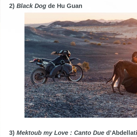
2)
Black Dog
de Hu Guan
3)
Mektoub my Love : Canto Due
d’Abdellat