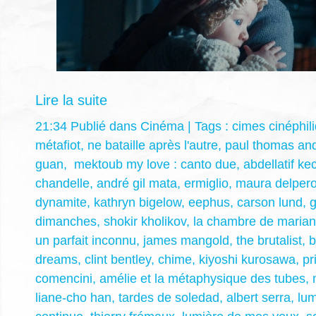
Lire la suite
21:34 Publié dans
Cinéma
| Tags :
cimes cinéphil
métafiot
,
ne bataille après l'autre
,
paul thomas an
guan
,
mektoub my love : canto due
,
abdellatif ke
chandelle
,
andré gil mata
,
ermiglio
,
maura delper
dynamite
,
kathryn bigelow
,
eephus
,
carson lund
,
g
dimanches
,
shokir kholikov
,
la chambre de maria
un parfait inconnu
,
james mangold
,
the brutalist
,
b
dreams
,
clint bentley
,
chime
,
kiyoshi kurosawa
,
pr
comencini
,
amélie et la métaphysique des tubes
,
liane-cho han
,
tardes de soledad
,
albert serra
,
lum