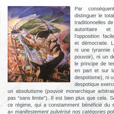
Par conséquen
distinguer le tot
traditionnelles de
autoritaire e
l’opposition faci
et démocratie. Le
ni une tyrannie 
pouvoir), ni un 
le principe de te
en part et sur la
despotisme), ni u
despotique exercé
un absolutisme (pouvoir monarchique arbitrai
pas “sans limite”). Il est bien plus que cela.
ce régime, qui a constamment bénéficié du 
a
« manifestement pulvérisé nos catégories pol