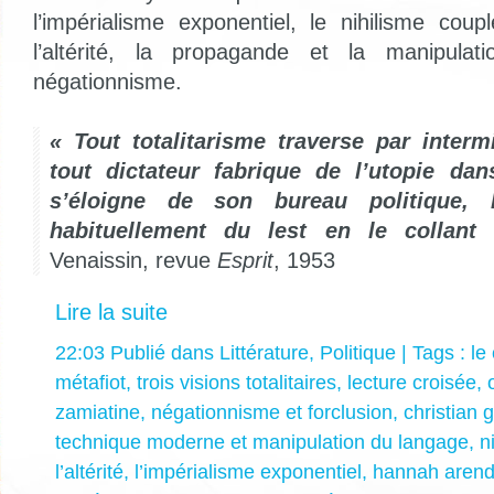
l’impérialisme exponentiel, le nihilisme cou
l’altérité, la propagande et la manipulat
négationnisme.
« Tout totalitarisme traverse par intermi
tout dictateur fabrique de l’utopie da
s’éloigne de son bureau politique, l
habituellement du lest en le collant
Venaissin, revue
Esprit
, 1953
Lire la suite
22:03 Publié dans
Littérature
,
Politique
| Tags :
le
métafiot
,
trois visions totalitaires
,
lecture croisée
,
zamiatine
,
négationnisme et forclusion
,
christian 
technique moderne et manipulation du langage
,
n
l’altérité
,
l’impérialisme exponentiel
,
hannah arend