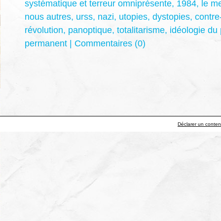
systématique et terreur omniprésente
,
1984
,
le m
nous autres
,
urss
,
nazi
,
utopies
,
dystopies
,
contre
révolution
,
panoptique
,
totalitarisme
,
idéologie du 
permanent
|
Commentaires (0)
Déclarer un contenu 