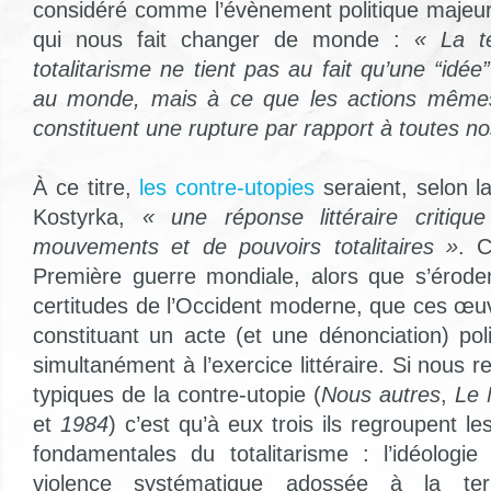
considéré comme l’évènement politique majeu
qui nous fait changer de monde :
« La te
totalitarisme ne tient pas au fait qu’une “idée
au monde, mais à ce que les actions mêmes 
constituent une rupture par rapport à toutes nos
À ce titre,
les contre-utopies
seraient, selon 
Kostyrka,
« une réponse littéraire critiq
mouvements et de pouvoirs totalitaires »
. C
Première guerre mondiale, alors que s’éroden
certitudes de l’Occident moderne, que ces œu
constituant un acte (et une dénonciation) pol
simultanément à l’exercice littéraire. Si nous 
typiques de la contre-utopie (
Nous autres
,
Le 
et
1984
) c’est qu’à eux trois ils regroupent le
fondamentales du totalitarisme : l’idéologie
violence systématique adossée à la terr